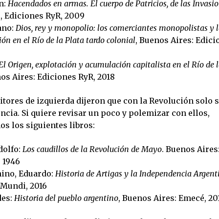
n:
Hacendados en armas. El cuerpo de Patricios, de las Invasi
, Ediciones RyR, 2009
ano:
Dios, rey y monopolio: los comerciantes monopolistas y 
ión en el Río de la Plata tardo colonial
, Buenos Aires: Edici
El Origen, explotación y acumulación capitalista en el Río de 
nos Aires: Ediciones RyR, 2018
itores de izquierda dijeron que con la Revolución solo 
cia. Si quiere revisar un poco y polemizar con ellos,
 los siguientes libros:
dolfo:
Los caudillos de la Revolución de Mayo
. Buenos Aires:
 1946
ino, Eduardo:
Historia de Artigas y la Independencia Argent
 Mundi, 2016
des:
Historia del pueblo argentino
, Buenos Aires: Emecé, 20