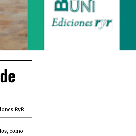
 de
iones RyR
odos, como