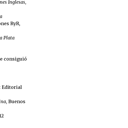
ones Inglesas
,
la
ones RyR,
la Plata
se consiguió
 Editorial
ina
, Buenos
12