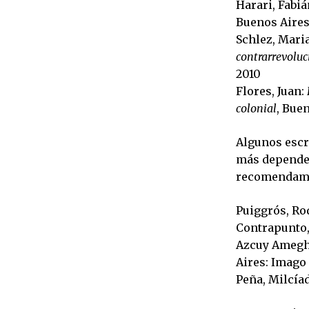
Harari, Fabiá
Buenos Aires
Schlez, Mari
contrarrevoluc
2010
Flores, Juan:
colonial
, Bue
Algunos escr
más dependen
recomendamos
Puiggrós, Ro
Contrapunto,
Azcuy Amegh
Aires: Imago
Peña, Milcía