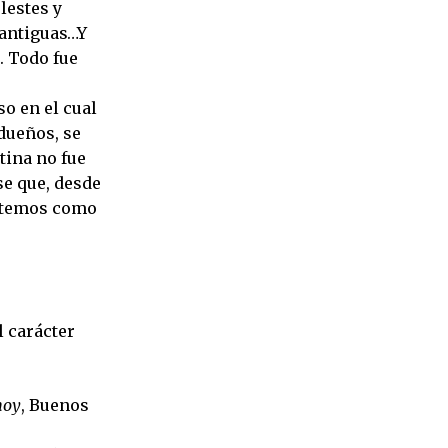
lestes y
 antiguas…Y
. Todo fue
so en el cual
 dueños, se
tina no fue
se que, desde
estemos como
l carácter
hoy
, Buenos