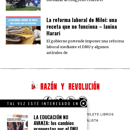
La reforma laboral de Milei: una
receta que no funciona – Ianina
Harari
El gobierno pretende imponer una reforma
laboral mediante el DNU y algunos
artículos de
TAL VEZ ESTÉ INTERESADO EN
QUIENES SOMOS
CONTACTO
BARRILETE LIBROS
LA EDUCACIÓN NO
CEICS
ENGLISH
VÍA SOCIALISTA
AVANZA: los cambios
propuestos por el DNU