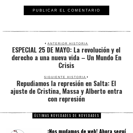
ANTERIOR HISTORIA
ESPECIAL 25 DE MAYO: La revolución y el
Previous
derecho a una nueva vida – Un Mundo En
post:
Crisis
SIGUIENTE HISTORIA
Repudiamos la represión en Salta: El
Next
ajuste de Cristina, Massa y Alberto entra
post:
con represión
ÚLTIMAS NOVEDADES DE NOVEDADES
¡Nos mudamos de web! Ahora seguí