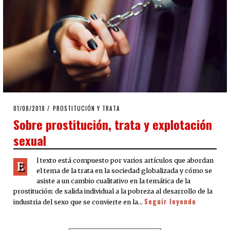
POSTED
01/08/2018
PROSTITUCIÓN Y TRATA
ON
Sobre prostitución, trata y explotación
sexual
l texto está compuesto por varios artículos que abordan
E
el tema de la trata en la sociedad globalizada y cómo se
asiste a un cambio cualitativo en la temática de la
prostitución: de salida individual a la pobreza al desarrollo de la
Seguir leyendo
industria del sexo que se convierte en la…