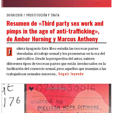
POSTED
30/08/2018
PROSTITUCIÓN Y TRATA
ON
Resumen de «Third party sex work and
pimps in the age of anti-trafficking»,
de Amber Horning y Marcus Anthony
ulieta Spagnolo Este libro estudia las terceras partes
J
vinculadas al trabajo sexual y los proxenetas en la era del
anti tráfico. Desde la perspectiva del autor, existen
diferentes tipos de terceras partes que están involucrados en la
facilitación del comercio sexual, pero aquellos que manejan a las
Seguir leyendo
trabajadoras sexuales merecen…