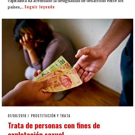
capitalista ha acentuado la desigualdad de desarrollo entre los
Seguir leyendo
países,…
POSTED
01/08/2018
01/08/2018
PROSTITUCIÓN Y TRATA
ON
Trata de personas con fines de
explotación sexual