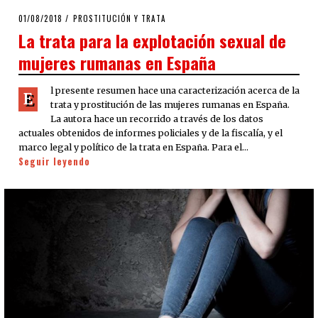
POSTED
01/08/2018
PROSTITUCIÓN Y TRATA
ON
La trata para la explotación sexual de
mujeres rumanas en España
l presente resumen hace una caracterización acerca de la
E
trata y prostitución de las mujeres rumanas en España.
La autora hace un recorrido a través de los datos
actuales obtenidos de informes policiales y de la fiscalía, y el
marco legal y político de la trata en España. Para el…
Seguir leyendo