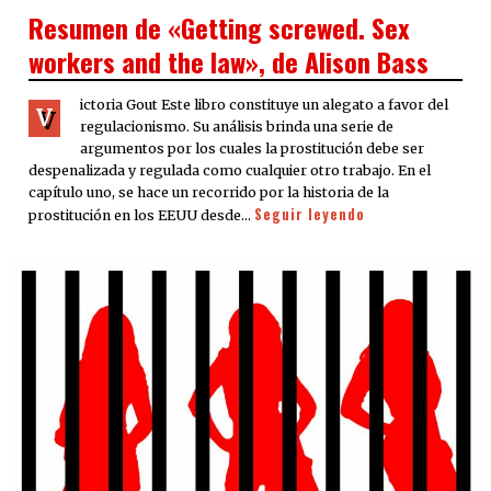
ON
Resumen de «Getting screwed. Sex
workers and the law», de Alison Bass
ictoria Gout Este libro constituye un alegato a favor del
V
regulacionismo. Su análisis brinda una serie de
argumentos por los cuales la prostitución debe ser
despenalizada y regulada como cualquier otro trabajo. En el
capítulo uno, se hace un recorrido por la historia de la
Seguir leyendo
prostitución en los EEUU desde…