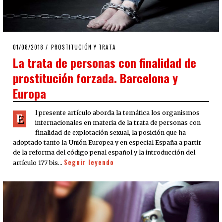
POSTED
01/08/2018
01/08/2018
PROSTITUCIÓN Y TRATA
ON
La trata de personas con finalidad de
prostitución forzada. Barcelona y
Europa
l presente artículo aborda la temática los organismos
E
internacionales en materia de la trata de personas con
finalidad de explotación sexual, la posición que ha
adoptado tanto la Unión Europea y en especial España a partir
de la reforma del código penal español y la introducción del
Seguir leyendo
artículo 177 bis…