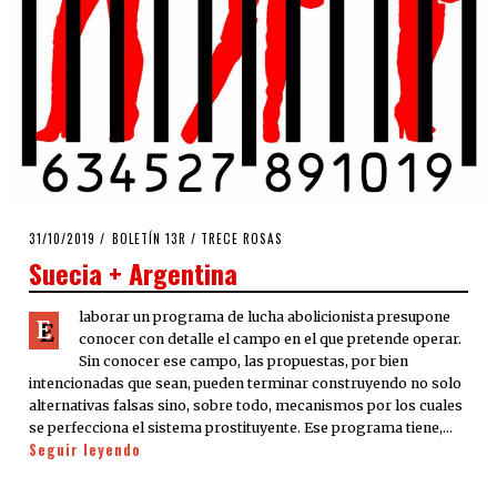
POSTED
31/10/2019
31/10/2019
BOLETÍN 13R
/
TRECE ROSAS
ON
Suecia + Argentina
laborar un programa de lucha abolicionista presupone
E
conocer con detalle el campo en el que pretende operar.
Sin conocer ese campo, las propuestas, por bien
intencionadas que sean, pueden terminar construyendo no solo
alternativas falsas sino, sobre todo, mecanismos por los cuales
se perfecciona el sistema prostituyente. Ese programa tiene,…
Seguir leyendo