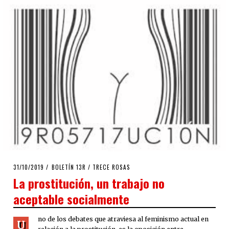
POSTED
31/10/2019
01/11/2019
BOLETÍN 13R
/
TRECE ROSAS
ON
La prostitución, un trabajo no
aceptable socialmente
no de los debates que atraviesa al feminismo actual en
U