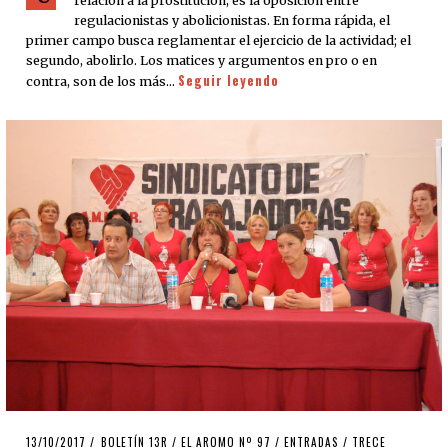
relación a la prostitución, es la oposición entre
regulacionistas y abolicionistas. En forma rápida, el
primer campo busca reglamentar el ejercicio de la actividad; el
segundo, abolirlo. Los matices y argumentos en pro o en
Seguir leyendo
contra, son de los más…
POSTED
13/10/2017
09/10/2018
BOLETÍN 13R
/
EL AROMO Nº 97
/
ENTRADAS
/
TRECE