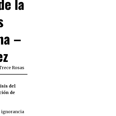
de la
s
na –
ez
Trece Rosas
isis del
ción de
 ignorancia