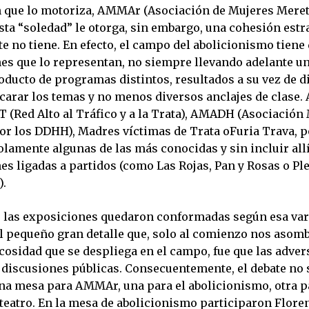
 que lo motoriza, AMMAr (Asociación de Mujeres Meretr
sta “soledad” le otorga, sin embargo, una cohesión estr
e no tiene. En efecto, el campo del abolicionismo tiene 
es que lo representan, no siempre llevando adelante u
oducto de programas distintos, resultados a su vez de d
carar los temas y no menos diversos anclajes de clase. 
(Red Alto al Tráfico y a la Trata), AMADH (Asociación
or los DDHH), Madres víctimas de Trata oFuria Trava, p
lamente algunas de las más conocidas y sin incluir allí
es ligadas a partidos (como Las Rojas, Pan y Rosas o Pl
).
 las exposiciones quedaron conformadas según esa va
l pequeño gran detalle que, solo al comienzo nos asombr
cosidad que se despliega en el campo, fue que las adver
 discusiones públicas. Consecuentemente, el debate no 
na mesa para AMMAr, una para el abolicionismo, otra pa
 teatro. En la mesa de abolicionismo participaron Flore