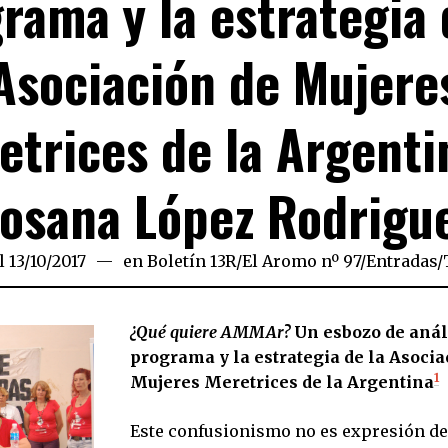
rama y la estrategia 
Asociación de Mujere
etrices de la Argenti
osana López Rodrigu
l
13/10/2017
09/10/2018
en
Boletín 13R
/
El Aromo nº 97
/
Entradas
/
¿Qué quiere AMMAr?
Un esbozo de anál
programa y la estrategia de la Asocia
1
Mujeres Meretrices de la Argentina
Este confusionismo no es expresión de