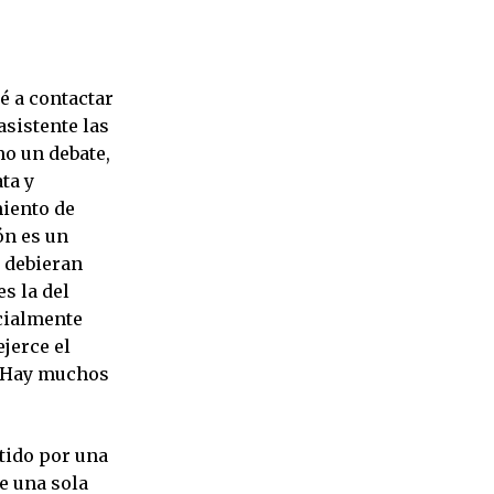
é a contactar
asistente las
mo un debate,
ta y
miento de
ón es un
l debieran
s la del
cialmente
jerce el
s. Hay muchos
tido por una
e una sola