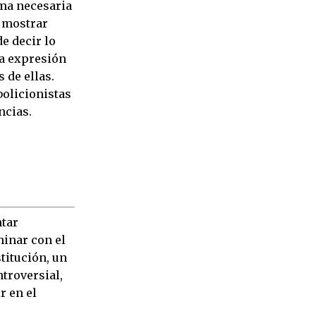
rma necesaria
 mostrar
e decir lo
la expresión
 de ellas.
bolicionistas
ncias.
ntar
inar con el
stitución, un
troversial,
r en el