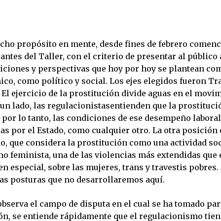
icho propósito en mente, desde fines de febrero comenc
pantes del Taller, con el criterio de presentar al público 
siciones y perspectivas que hoy por hoy se plantean co
co, como político y social. Los ejes elegidos fueron Tra
 El ejercicio de la prostitución divide aguas en el movi
un lado, las regulacionistasentienden que la prostituci
, por lo tanto, las condiciones de ese desempeño labora
as por el Estado, como cualquier otro. La otra posición e
o, que considera la prostitución como una actividad so
no feminista, una de las violencias más extendidas que e
en especial, sobre las mujeres, trans y travestis pobre
ras posturas que no desarrollaremos aquí.
bserva el campo de disputa en el cual se ha tomado par
ión, se entiende rápidamente que el regulacionismo tien