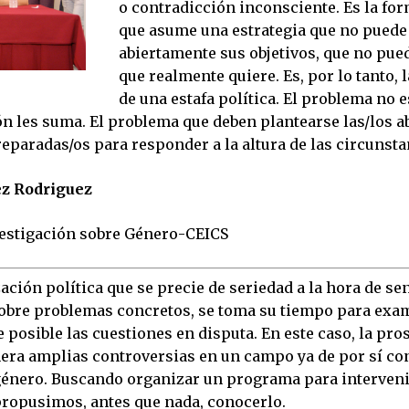
o contradicción inconsciente. Es la fo
que asume una estrategia que no puede
abiertamente sus objetivos, que no pued
que realmente quiere. Es, por lo tanto, 
de una estafa política. El problema no es
ón les suma. El problema que deben plantearse las/los a
reparadas/os para responder a la altura de las circunsta
z Rodriguez
estigación sobre Género-CEICS
ción política que se precie de seriedad a la hora de se
obre problemas concretos, se toma su tiempo para exam
 posible las cuestiones en disputa. En este caso, la pro
era amplias controversias en un campo ya de por sí con
género. Buscando organizar un programa para interveni
ropusimos, antes que nada, conocerlo.