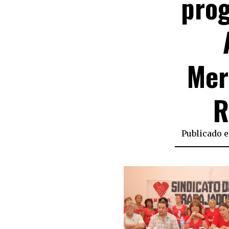
prog
Mer
R
Publicado e