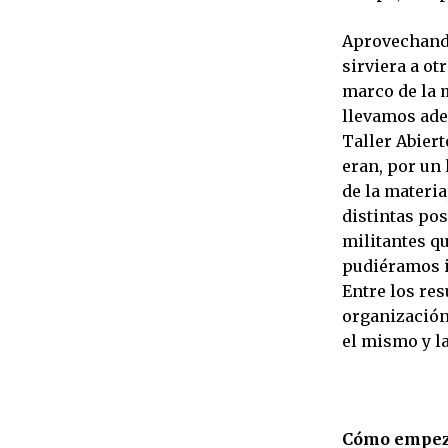
Aprovechando
sirviera a ot
marco de la m
llevamos ade
Taller Abiert
eran, por un 
de la materia
distintas pos
militantes q
pudiéramos i
Entre los re
organización
el mismo y l
Cómo empez