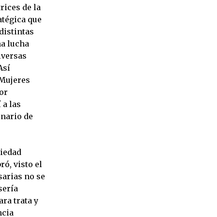
ices de la
atégica que
distintas
na lucha
iversas
Así
 Mujeres
or
 a las
enario de
riedad
ó, visto el
sarias no se
sería
ra trata y
ncia