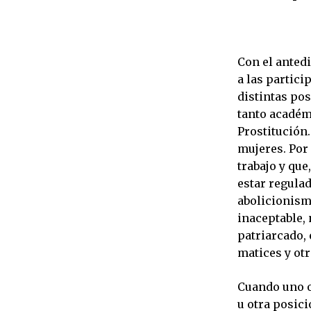
Con el anted
a las partici
distintas po
tanto académi
Prostitución.
mujeres. Por 
trabajo y que
estar regulad
abolicionism
inaceptable, 
patriarcado, 
matices y ot
Cuando uno o
u otra posic