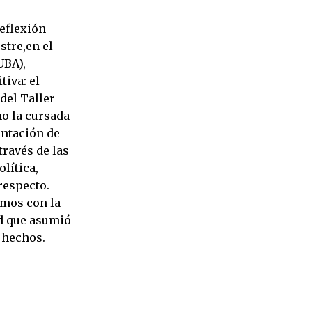
eflexión
stre,en el
UBA),
iva: el
del Taller
ho la cursada
entación de
través de las
lítica,
respecto.
imos con la
ad que asumió
 hechos.