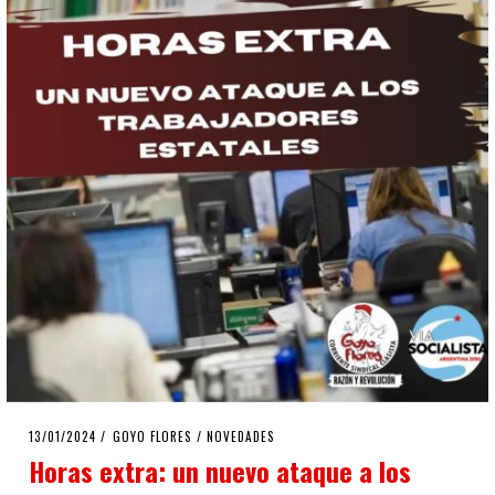
POSTED
13/01/2024
13/01/2024
GOYO FLORES
/
NOVEDADES
ON
Horas extra: un nuevo ataque a los