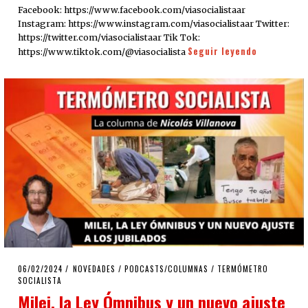
Facebook: https://www.facebook.com/viasocialistaar
Instagram: https://www.instagram.com/viasocialistaar Twitter:
https://twitter.com/viasocialistaar Tik Tok:
Seguir leyendo
https://www.tiktok.com/@viasocialista
POSTED
06/02/2024
06/02/2024
NOVEDADES
/
PODCASTS/COLUMNAS
/
TERMÓMETRO
ON
SOCIALISTA
Milei, la Ley Ómnibus y un nuevo ajuste