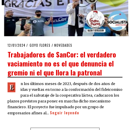
POSTED
12/01/2024
12/01/2024
GOYO FLORES
/
NOVEDADES
ON
Trabajadores de SanCor: el verdadero
vaciamiento no es el que denuncia el
gremio ni el que llora la patronal
n los últimos meses de 2023, después de dos años de
E
idas y vueltas en torno a la conformación del fideicomiso
para el salvataje de la cooperativa láctea, caducaron los
plazos previstos para poner en marcha dicho mecanismo
financiero. El proyecto fue impulsado por un grupo de
Seguir leyendo
empresarios afines al…