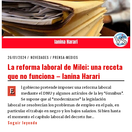
POSTED
26/01/2024
26/01/2024
NOVEDADES
/
PRENSA-MEDIOS
ON
La reforma laboral de Milei: una receta
que no funciona – Ianina Harari
l gobierno pretende imponer una reforma laboral
E
mediante el DNU y algunos artículos de la ley “ómnibus”.
Se supone que al “modernizarse” la legislación
laboral se resolverían los problemas de empleo en el país, en
particular el trabajo en negro y los bajos salarios. Si bien hasta
el momento el capítulo laboral del decreto fue…
Seguir leyendo