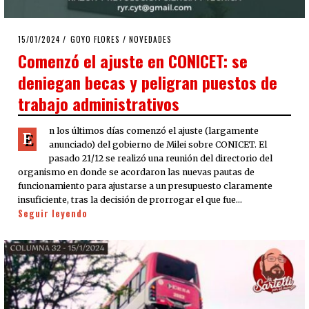
POSTED
15/01/2024
15/01/2024
GOYO FLORES
/
NOVEDADES
ON
Comenzó el ajuste en CONICET: se
deniegan becas y peligran puestos de
trabajo administrativos
n los últimos días comenzó el ajuste (largamente
E
anunciado) del gobierno de Milei sobre CONICET. El
pasado 21/12 se realizó una reunión del directorio del
organismo en donde se acordaron las nuevas pautas de
funcionamiento para ajustarse a un presupuesto claramente
insuficiente, tras la decisión de prorrogar el que fue…
Seguir leyendo