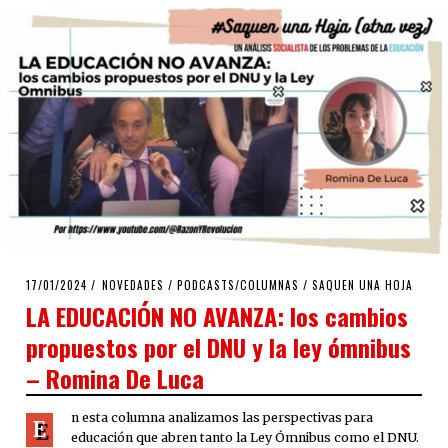
POSTED
17/01/2024
17/01/2024
NOVEDADES
/
PODCASTS/COLUMNAS
/
SAQUEN UNA HOJA
ON
LA EDUCACIÓN NO AVANZA: los cambios
propuestos por el DNU y la ley ómnibus
– Romina De Luca
n esta columna analizamos las perspectivas para
E
educación que abren tanto la Ley Ómnibus como el DNU.