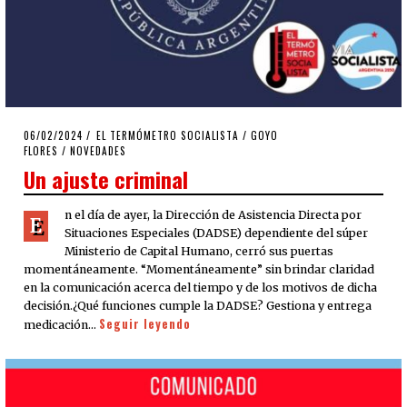
POSTED
06/02/2024
06/02/2024
EL TERMÓMETRO SOCIALISTA
/
GOYO
ON
FLORES
/
NOVEDADES
Un ajuste criminal
n el día de ayer, la Dirección de Asistencia Directa por
E
Situaciones Especiales (DADSE) dependiente del súper
Ministerio de Capital Humano, cerró sus puertas
momentáneamente. “Momentáneamente” sin brindar claridad
en la comunicación acerca del tiempo y de los motivos de dicha
decisión.¿Qué funciones cumple la DADSE? Gestiona y entrega
Seguir leyendo
medicación…