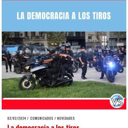
POSTED
02/02/2024
02/02/2024
COMUNICADOS
/
NOVEDADES
ON
La democracia a los tiros