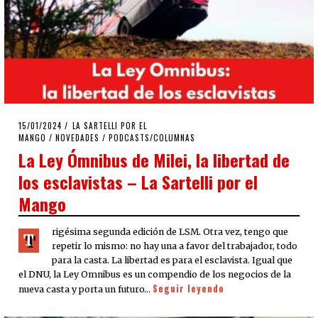
POSTED
15/01/2024
15/01/2024
LA SARTELLI POR EL
ON
MANGO
/
NOVEDADES
/
PODCASTS/COLUMNAS
La Ley Ómnibus de Milei, la libertad de
los esclavistas – La Sartelli por el
Mango
rigésima segunda edición de LSM. Otra vez, tengo que
T
repetir lo mismo: no hay una a favor del trabajador, todo
para la casta. La libertad es para el esclavista. Igual que
el DNU, la Ley Omnibus es un compendio de los negocios de la
Seguir leyendo
nueva casta y porta un futuro…