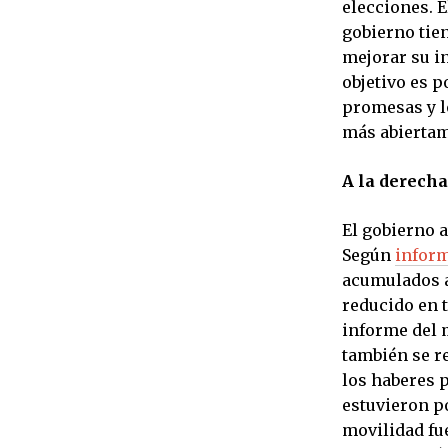
elecciones. E
gobierno tie
mejorar su in
objetivo es p
promesas y lo
más abiertam
A la derecha
El gobierno a
Según
inform
acumulados a
reducido en 
informe del 
también se re
los haberes 
estuvieron po
movilidad fue