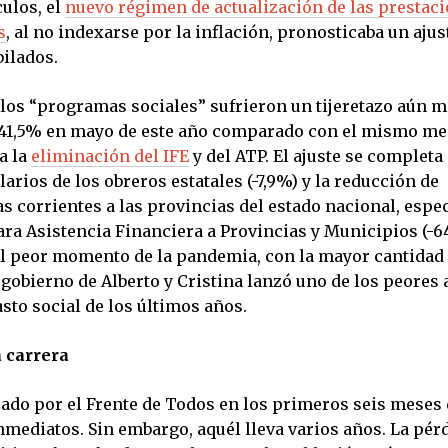
culos, el
nuevo régimen de actualización de las prestac
s
, al no indexarse por la inflación, pronosticaba un ajus
bilados.
 los “programas sociales” sufrieron un tijeretazo aún m
 41,5% en mayo de este año comparado con el mismo me
a la
eliminación del IFE
y del ATP. El ajuste se completa 
alarios de los obreros estatales (-7,9%) y la reducción de
s corrientes a las provincias del estado nacional, esp
ara Asistencia Financiera a Provincias y Municipios (-6
 el peor momento de la pandemia, con la mayor cantidad
 gobierno de Alberto y Cristina lanzó uno de los peores 
sto social de los últimos años.
 carrera
zado por el Frente de Todos en los primeros seis meses 
nmediatos. Sin embargo, aquél lleva varios años. La pér