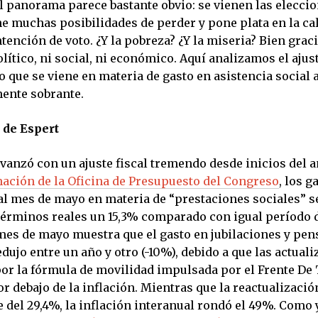
l panorama parece bastante obvio: se vienen las eleccio
ne muchas posibilidades de perder y pone plata en la ca
tención de voto. ¿Y la pobreza? ¿Y la miseria? Bien graci
olítico, ni social, ni económico. Aquí analizamos el ajust
 que se viene en materia de gasto en asistencia social 
ente sobrante.
 de Espert
vanzó con un ajuste fiscal tremendo desde inicios del a
ación de la Oficina de Presupuesto del Congreso
, los g
l mes de mayo en materia de “prestaciones sociales” s
términos reales un 15,3% comparado con igual período d
mes de mayo muestra que el gasto en jubilaciones y pen
dujo entre un año y otro (-10%), debido a que las actual
por la fórmula de movilidad impulsada por el Frente De
r debajo de la inflación. Mientras que la reactualizació
 del 29,4%, la inflación interanual rondó el 49%. Como 