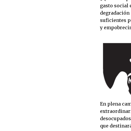
gasto social 
degradación 
suficientes p
y empobreci
En plena cam
extraordinari
desocupados.
que destinar