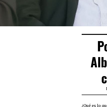
P
Alb
c
¿Qué es lo qu