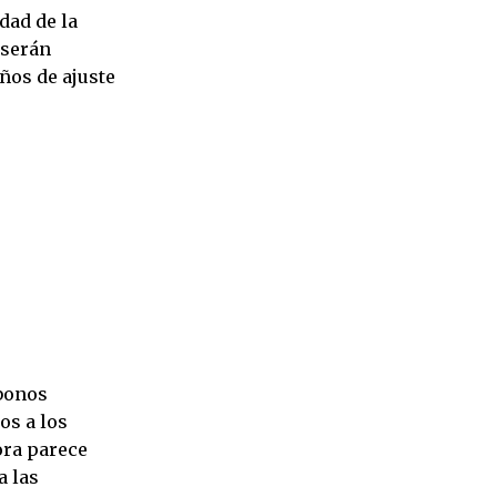
dad de la
 serán
ños de ajuste
 bonos
os a los
ora parece
a las