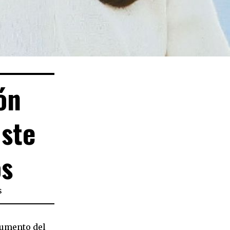
ón
uste
os
s
 aumento del