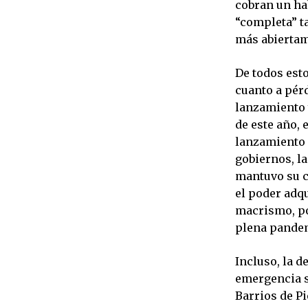
cobran un hab
“completa” ta
más abiertam
De todos est
cuanto a pérd
lanzamiento 
de este año,
lanzamiento 
gobiernos, l
mantuvo su cu
el poder adqu
macrismo, pot
plena pandem
Incluso, la 
emergencia s
Barrios de Pi