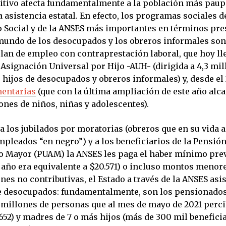
itivo afecta fundamentalmente a la población más paup
 asistencia estatal. En efecto, los programas sociales d
o Social y de la ANSES más importantes en términos pr
 mundo de los desocupados y los obreros informales son
lan de empleo con contraprestación laboral, que hoy ll
 Asignación Universal por Hijo -AUH- (dirigida a 4,3 mi
hijos de desocupados y obreros informales) y, desde el 
mentarias
(que con la última ampliación de este año alc
ones de niños, niñas y adolescentes).
 a los jubilados por moratorias (obreros que en su vida a
mpleados “en negro”) y a los beneficiarios de la Pensió
to Mayor (PUAM) la ANSES les paga el haber mínimo prev
año era equivalente a $20.571) o incluso montos menores
nes no contributivas, el Estado a través de la ANSES asis
e desocupados: fundamentalmente, son los pensionado
,1 millones de personas que al mes de mayo de 2021 perc
652) y madres de 7 o más hijos (más de 300 mil benefici