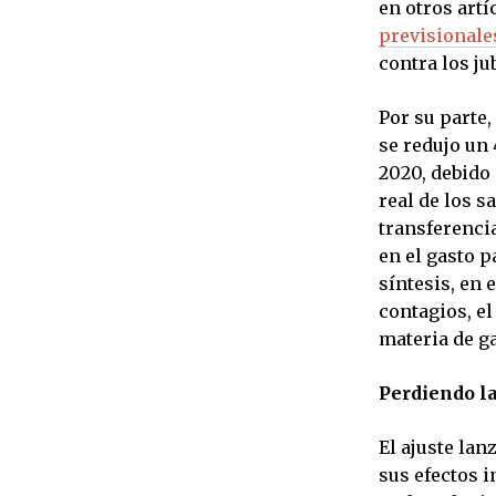
en otros artí
previsionale
contra los ju
Por su parte,
se redujo un
2020, debido 
real de los s
transferencia
en el gasto p
síntesis, en
contagios, el
materia de ga
Perdiendo la
El ajuste lan
sus efectos i