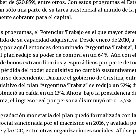
er de $20.859), entre otros. Con estos programas el Est
n sólo una parte de su tarea asistencial al mundo de la
ente sobrante para el capital.
os programas, el Potenciar Trabajo es el que mayor dete
ida de su capacidad adquisitiva. Desde enero de 2010, a
y por aquél entonces denominado “Argentina Trabaja”,
 el plan redujo su poder de compra en un 64%. Aún con e
de bonos extraordinarios y esporádicos por parte de to
a pérdida del poder adquisitivo no cambió sustantivame
rso descendente. Durante el gobierno de Cristina, entre
isitivo del plan “Argentina Trabaja” se redujo un 52%; d
enció su caída en un 13%. Ahora, bajo la presidencia de
ia, el ingreso real por persona disminuyó otro 12,5%.
degradación monetaria del plan quedó formalizada con la
ocial sancionada por el macrismo en 2016, y avalada po
e y la CCC, entre otras organizaciones sociales. Allí se p