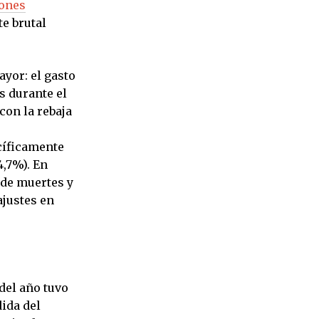
iones
te brutal
ayor: el gasto
s durante el
con la rebaja
ecíficamente
4,7%). En
 de muertes y
ajustes en
del año tuvo
dida del