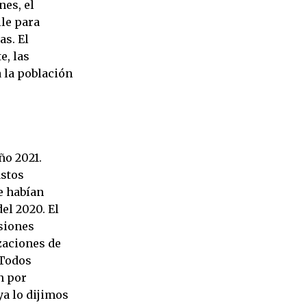
nes, el
lle para
as. El
e, las
a la población
ño 2021.
astos
e habían
el 2020. El
siones
izaciones de
 Todos
n por
ya lo dijimos