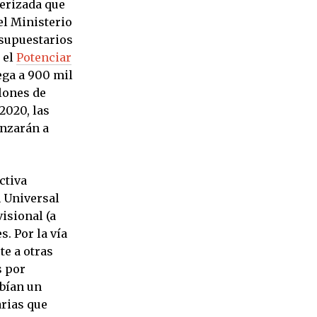
erizada que
el Ministerio
esupuestarios
 el
Potenciar
ega a 900 mil
llones de
2020, las
anzarán a
ctiva
n Universal
isional (a
. Por la vía
te a otras
s por
ibían un
arias que