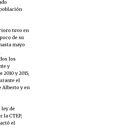
ado
 población
rioro tuvo en
 poco de su
 hasta mayo
l
dos los
nte y
 2010 y 2015,
urante el
 Alberto y en
 ley de
r la CTEP,
actó el