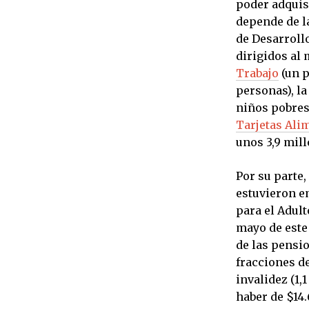
poder adquis
depende de la
de Desarroll
dirigidos al
Trabajo
(un p
personas), la
niños pobres 
Tarjetas Ali
unos 3,9 mill
Por su parte,
estuvieron e
para el Adul
mayo de este 
de las pensio
fracciones d
invalidez (1
haber de $14.