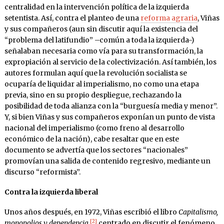
centralidad en la intervención política de la izquierda
setentista. Así, contra el planteo de una
reforma agraria
, Viñas
y sus compañeros (aun sin discutir aquí la existencia del
“problema del latifundio” –común a toda la izquierda-)
señalaban necesaria como vía para su transformación, la
expropiación al servicio de la colectivización. Así también, los
autores formulan aquí que la revolución socialista se
ocuparía de liquidar al imperialismo, no como una etapa
previa, sino en su propio despliegue, rechazando la
posibilidad de toda alianza con la “burguesía media y menor”.
Y, si bien Viñas y sus compañeros exponían un punto de vista
nacional del imperialismo (como freno al desarrollo
económico de la nación), cabe resaltar que en este
documento se advertía que los sectores “nacionales”
promovían una salida de contenido regresivo, mediante un
discurso “reformista”.
Contra la izquierda liberal
Unos años después, en 1972, Viñas escribió el libro
Capitalismo,
[2]
monopolios y dependencia,
centrado en discutir el fenómeno