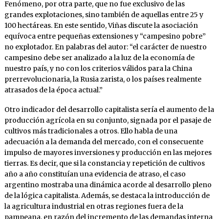
Fenómeno, por otra parte, que no fue exclusivo de las
grandes explotaciones, sino también de aquellas entre 25 y
100 hectáreas. En este sentido, Viñas discute la asociación
equívoca entre pequeñas extensiones y “campesino pobre”
no explotador. En palabras del autor: “el carácter de nuestro
campesino debe ser analizado a la luz de la economía de
nuestro país, y no con los criterios válidos para la China
prerrevolucionaria, la Rusia zarista, o los países realmente
atrasados de la época actual.”
Otro indicador del desarrollo capitalista sería el aumento de la
producción agrícola en su conjunto, signada por el pasaje de
cultivos más tradicionales a otros. Ello habla de una
adecuación a la demanda del mercado, con el consecuente
impulso de mayores inversiones y producción en las mejores
tierras. Es decir, que si la constancia y repetición de cultivos
año a año constituían una evidencia de atraso, el caso
argentino mostraba una dinámica acorde al desarrollo pleno
de la lógica capitalista. Además, se destaca la introducción de
la agricultura industrial en otras regiones fuera de la
pampeana, en razón del incremento de las demandas interna