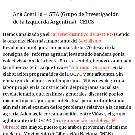
Ana Costilla – GIIA (Grupo de Investigación
de la Izquierda Argentina)- CEICS
Hemos analizado ya el
carácter distintivo de la OCPO
(siendo
la organización más importante del
Socialismo
Revolucionario) que a comienzos de los 70 descartó la
consigna de “reforma agraria”, levantando bandera por la
colectivización de la tierra. En este sentido, hemos examinado
la influencia teórica que tuvo el
“colorado” Guzmán
. en la
elaboración programática de la OCPO y sus afluentes. Sin
embargo, de manera contemporánea, Viñas desplegó una
labor propia en la construcción del programa socialista
revolucionario, que, en líneas generales, discurrió por los
mismos tópicos que aquel intelectual, pero profundizando
aún más en el examen de los problemas relativos a la cuestión
agraria. Además, la cercanía política entre Viñas y el grupo
aglutinante de la OCPO (la
organización cordobesa El
Obrero
) era mayor, puesto que ambos provenían del mismo
núcleo: el Movimiento de Liberación Nacional (MLN).