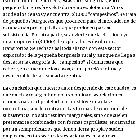
Para cuantificar, entonces, estas sub-categorías, entre
pequeña burguesía explotadora y no explotadora, Viñas
acude a los censos y encuentra 260.000 “campesinos”. Se trata
de pequeños burgueses que producen para el mercado, no de
campesinos pre-capitalistas que producen para su
subsistencia. Por otra parte, se advierte que la cifra incluye
una proporción (30.000) de explotadores de obreros
transitorios. Se rechaza así toda alianza con este sector
explotador de la pequeña burguesía rural y, aunque no llega a
descartar la categoría de “campesino” sí demuestra que
refiere, en el mejor de los casos, a una porción ínfima y
despreciable de la realidad argentina.
La conclusión que nuestro autor desprende de este cuadro, es
que en el agro argentino no predominan las relaciones
campesinas, ni el proletariado constituye una clase
minoritaria, sino lo contrario. Las formas de economía de
subsistencia, no solo resultan marginales, sino que suelen
presentarse combinadas con formas capitalistas, encarnadas
por un semiproletarios que tienen tierra propia y suelen
emplearse en tareas rurales estacionales en algunas