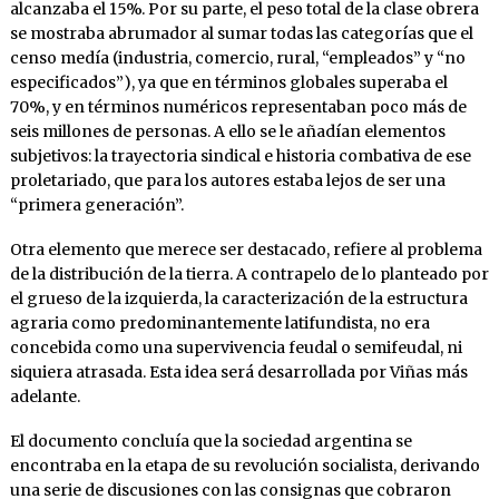
alcanzaba el 15%. Por su parte, el peso total de la clase obrera
se mostraba abrumador al sumar todas las categorías que el
censo medía (industria, comercio, rural, “empleados” y “no
especificados”), ya que en términos globales superaba el
70%, y en términos numéricos representaban poco más de
seis millones de personas. A ello se le añadían elementos
subjetivos: la trayectoria sindical e historia combativa de ese
proletariado, que para los autores estaba lejos de ser una
“primera generación”.
Otra elemento que merece ser destacado, refiere al problema
de la distribución de la tierra. A contrapelo de lo planteado por
el grueso de la izquierda, la caracterización de la estructura
agraria como predominantemente latifundista, no era
concebida como una supervivencia feudal o semifeudal, ni
siquiera atrasada. Esta idea será desarrollada por Viñas más
adelante.
El documento concluía que la sociedad argentina se
encontraba en la etapa de su revolución socialista, derivando
una serie de discusiones con las consignas que cobraron