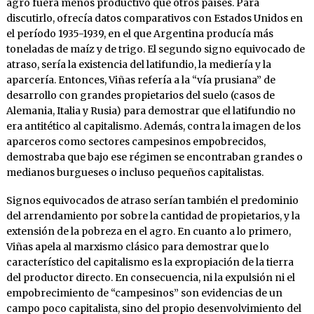
agro fuera menos productivo que otros países. Para
discutirlo, ofrecía datos comparativos con Estados Unidos en
el período 1935-1939, en el que Argentina producía más
toneladas de maíz y de trigo. El segundo signo equivocado de
atraso, sería la existencia del latifundio, la mediería y la
aparcería. Entonces, Viñas refería a la “vía prusiana” de
desarrollo con grandes propietarios del suelo (casos de
Alemania, Italia y Rusia) para demostrar que el latifundio no
era antitético al capitalismo. Además, contra la imagen de los
aparceros como sectores campesinos empobrecidos,
demostraba que bajo ese régimen se encontraban grandes o
medianos burgueses o incluso pequeños capitalistas.
Signos equivocados de atraso serían también el predominio
del arrendamiento por sobre la cantidad de propietarios, y la
extensión de la pobreza en el agro. En cuanto a lo primero,
Viñas apela al marxismo clásico para demostrar que lo
característico del capitalismo es la expropiación de la tierra
del productor directo. En consecuencia, ni la expulsión ni el
empobrecimiento de “campesinos” son evidencias de un
campo poco capitalista, sino del propio desenvolvimiento del