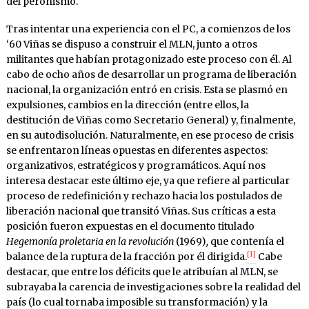
del peronismo.
Tras intentar una experiencia con el PC, a comienzos de los
‘60 Viñas se dispuso a construir el MLN, junto a otros
militantes que habían protagonizado este proceso con él. Al
cabo de ocho años de desarrollar un programa de liberación
nacional, la organización entró en crisis. Esta se plasmó en
expulsiones, cambios en la dirección (entre ellos, la
destitución de Viñas como Secretario General) y, finalmente,
en su autodisolución. Naturalmente, en ese proceso de crisis
se enfrentaron líneas opuestas en diferentes aspectos:
organizativos, estratégicos y programáticos. Aquí nos
interesa destacar este último eje, ya que refiere al particular
proceso de redefinición y rechazo hacia los postulados de
liberación nacional que transitó Viñas. Sus críticas a esta
posición fueron expuestas en el documento titulado
Hegemonía proletaria en la revolución
(1969)
,
que contenía el
[1]
balance de la ruptura de la fracción por él dirigida.
Cabe
destacar, que entre los déficits que le atribuían al MLN, se
subrayaba la carencia de investigaciones sobre la realidad del
país (lo cual tornaba imposible su transformación) y la