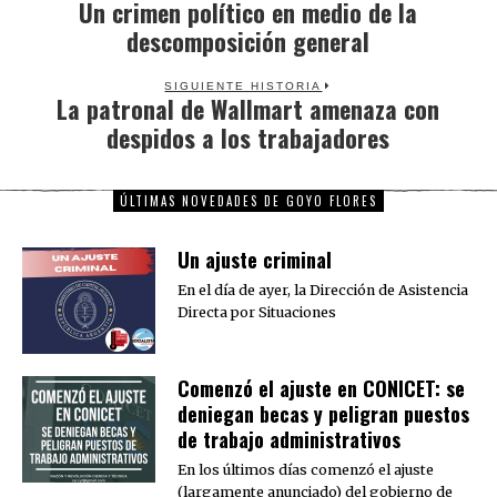
Un crimen político en medio de la
Previous
descomposición general
post:
SIGUIENTE HISTORIA
La patronal de Wallmart amenaza con
Next
despidos a los trabajadores
post:
ÚLTIMAS NOVEDADES DE GOYO FLORES
Un ajuste criminal
En el día de ayer, la Dirección de Asistencia
Directa por Situaciones
Comenzó el ajuste en CONICET: se
deniegan becas y peligran puestos
de trabajo administrativos
En los últimos días comenzó el ajuste
(largamente anunciado) del gobierno de