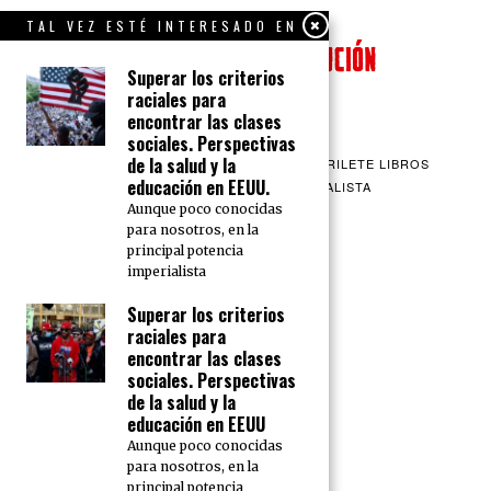
TAL VEZ ESTÉ INTERESADO EN
Superar los criterios
raciales para
encontrar las clases
sociales. Perspectivas
de la salud y la
QUIENES SOMOS
CONTACTO
BARRILETE LIBROS
educación en EEUU.
CEICS
ENGLISH
VÍA SOCIALISTA
Aunque poco conocidas
para nosotros, en la
principal potencia
imperialista
Superar los criterios
raciales para
encontrar las clases
sociales. Perspectivas
de la salud y la
educación en EEUU
Aunque poco conocidas
para nosotros, en la
principal potencia