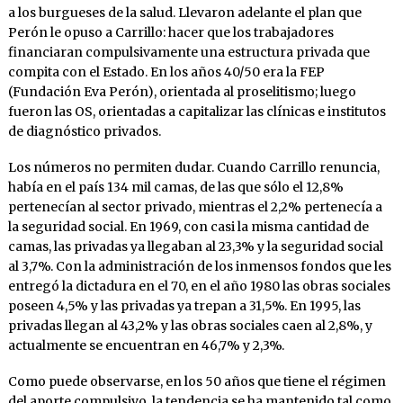
a los burgueses de la salud. Llevaron adelante el plan que
Perón le opuso a Carrillo: hacer que los trabajadores
financiaran compulsivamente una estructura privada que
compita con el Estado. En los años 40/50 era la FEP
(Fundación Eva Perón), orientada al proselitismo; luego
fueron las OS, orientadas a capitalizar las clínicas e institutos
de diagnóstico privados.
Los números no permiten dudar. Cuando Carrillo renuncia,
había en el país 134 mil camas, de las que sólo el 12,8%
pertenecían al sector privado, mientras el 2,2% pertenecía a
la seguridad social. En 1969, con casi la misma cantidad de
camas, las privadas ya llegaban al 23,3% y la seguridad social
al 3,7%. Con la administración de los inmensos fondos que les
entregó la dictadura en el 70, en el año 1980 las obras sociales
poseen 4,5% y las privadas ya trepan a 31,5%. En 1995, las
privadas llegan al 43,2% y las obras sociales caen al 2,8%, y
actualmente se encuentran en 46,7% y 2,3%.
Como puede observarse, en los 50 años que tiene el régimen
del aporte compulsivo, la tendencia se ha mantenido tal como