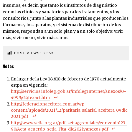
insumos, es decir, que tanto los institutos de diagnóstico
como las clínicas y sanatorios para los tratamientos, y los
consultorios, junto a las plantas industriales que producen los
fármacos y los aparatos, y el sistema de distribución de los
mismos, respondan a un solo plan y a un solo objetivo: vivir
más, vivir mejor, vivir más sanos.
POST VIEWS:
3.353
Notas
En lugar de la Ley 18.610 de febrero de 1970 actualmente
estpa en vigencia:
http://servicios.infoleg.gob.ar/infolegInternet/anexos/0-
4999/62/texact.htm
http://federacionaceitera.com.ar/wp-
content/uploads/2021/12/paritaria_salarial_aceitera_09dic
2021.pdf
http://www.setia.org.ar/pdf-setia/gremiales/convenio123-
90/Acta-acuerdo-setia-Fita-dic2021yanexos.pdf