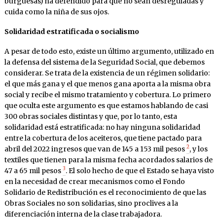
burguesas) ha defendido para que no sean desreguladas y
cuida como la niña de sus ojos.
Solidaridad estratificada o socialismo
A pesar de todo esto, existe un último argumento, utilizado en
la defensa del sistema de la Seguridad Social, que debemos
considerar. Se trata de la existencia de un régimen solidario:
el que más gana y el que menos gana aporta a la misma obra
social y recibe el mismo tratamiento y cobertura. Lo primero
que oculta este argumento es que estamos hablando de casi
300 obras sociales distintas y que, por lo tanto, esta
solidaridad está estratificada: no hay ninguna solidaridad
entre la cobertura de los aceiteros, que tiene pactado para
2
abril del 2022 ingresos que van de 145 a 153 mil pesos
, y los
textiles que tienen para la misma fecha acordados salarios de
3
47 a 65 mil pesos
. El solo hecho de que el Estado se haya visto
en la necesidad de crear mecanismos como el Fondo
Solidario de Redistribución es el reconocimiento de que las
Obras Sociales no son solidarias, sino proclives a la
diferenciación interna de la clase trabajadora.