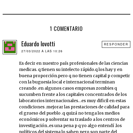
1 COMENTARIO
Eduardo lovotti
RESPONDER
27/03/2022 A LAS 10:26
Es decir en nuestro país profesionales de las ciencias
medicas. q tienen su intelecto rápido.q los hay y en
buena proporción.pero q no tienen capital p competir
con la buguesia local e internacional terminan
creando .en algunos casos empresas zombies q
sucumben frente a los capitales concentrados de los
laboratorios internacionales…es muy dificil en estas
condiciones .mejorar las prestaciones de calidad para
el grueso del pueblo .q quizá no tenga los medios
económicos p solventar su traslado a los centros de
investigación..es una pena p q yo algo entendí .los
políticos del sistema lo saben pero son parte del