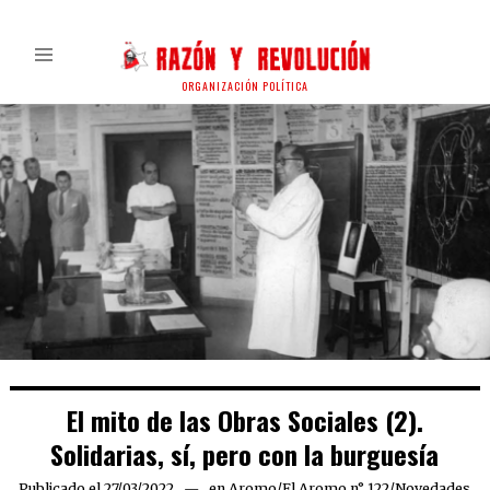
ORGANIZACIÓN POLÍTICA
El mito de las Obras Sociales (2).
Solidarias, sí, pero con la burguesía
Publicado el
27/03/2022
27/03/2022
en
Aromo
/
El Aromo n° 122
/
Novedades