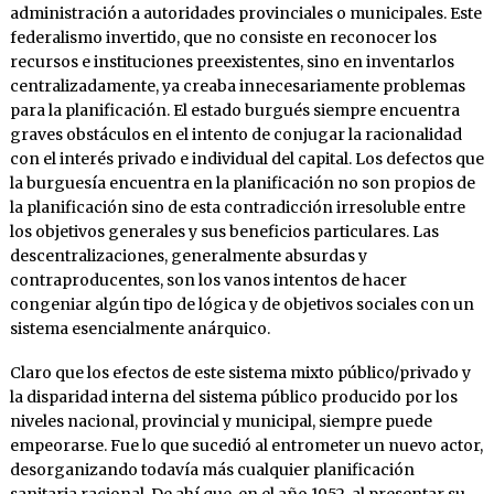
administración a autoridades provinciales o municipales. Este
federalismo invertido, que no consiste en reconocer los
recursos e instituciones preexistentes, sino en inventarlos
centralizadamente, ya creaba innecesariamente problemas
para la planificación. El estado burgués siempre encuentra
graves obstáculos en el intento de conjugar la racionalidad
con el interés privado e individual del capital. Los defectos que
la burguesía encuentra en la planificación no son propios de
la planificación sino de esta contradicción irresoluble entre
los objetivos generales y sus beneficios particulares. Las
descentralizaciones, generalmente absurdas y
contraproducentes, son los vanos intentos de hacer
congeniar algún tipo de lógica y de objetivos sociales con un
sistema esencialmente anárquico.
Claro que los efectos de este sistema mixto público/privado y
la disparidad interna del sistema público producido por los
niveles nacional, provincial y municipal, siempre puede
empeorarse. Fue lo que sucedió al entrometer un nuevo actor,
desorganizando todavía más cualquier planificación
sanitaria racional. De ahí que, en el año 1952, al presentar su