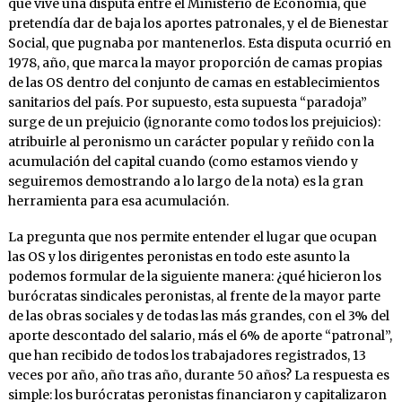
que vive una disputa entre el Ministerio de Economía, que
pretendía dar de baja los aportes patronales, y el de Bienestar
Social, que pugnaba por mantenerlos. Esta disputa ocurrió en
1978, año, que marca la mayor proporción de camas propias
de las OS dentro del conjunto de camas en establecimientos
sanitarios del país. Por supuesto, esta supuesta “paradoja”
surge de un prejuicio (ignorante como todos los prejuicios):
atribuirle al peronismo un carácter popular y reñido con la
acumulación del capital cuando (como estamos viendo y
seguiremos demostrando a lo largo de la nota) es la gran
herramienta para esa acumulación.
La pregunta que nos permite entender el lugar que ocupan
las OS y los dirigentes peronistas en todo este asunto la
podemos formular de la siguiente manera: ¿qué hicieron los
burócratas sindicales peronistas, al frente de la mayor parte
de las obras sociales y de todas las más grandes, con el 3% del
aporte descontado del salario, más el 6% de aporte “patronal”,
que han recibido de todos los trabajadores registrados, 13
veces por año, año tras año, durante 50 años? La respuesta es
simple: los burócratas peronistas financiaron y capitalizaron