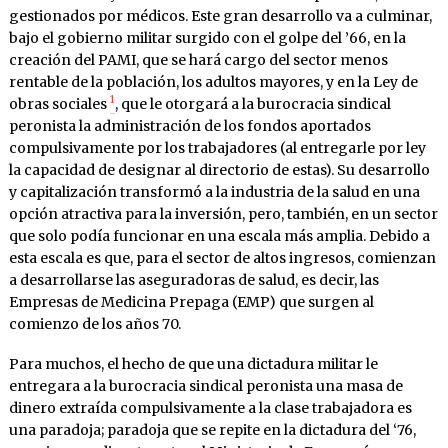
gestionados por médicos. Este gran desarrollo va a culminar,
bajo el gobierno militar surgido con el golpe del ’66, en la
creación del PAMI, que se hará cargo del sector menos
rentable de la población, los adultos mayores, y en la Ley de
1
obras sociales
, que le otorgará a la burocracia sindical
peronista la administración de los fondos aportados
compulsivamente por los trabajadores (al entregarle por ley
la capacidad de designar al directorio de estas). Su desarrollo
y capitalización transformó a la industria de la salud en una
opción atractiva para la inversión, pero, también, en un sector
que solo podía funcionar en una escala más amplia. Debido a
esta escala es que, para el sector de altos ingresos, comienzan
a desarrollarse las aseguradoras de salud, es decir, las
Empresas de Medicina Prepaga (EMP) que surgen al
comienzo de los años 70.
Para muchos, el hecho de que una dictadura militar le
entregara a la burocracia sindical peronista una masa de
dinero extraída compulsivamente a la clase trabajadora es
una paradoja; paradoja que se repite en la dictadura del ‘76,