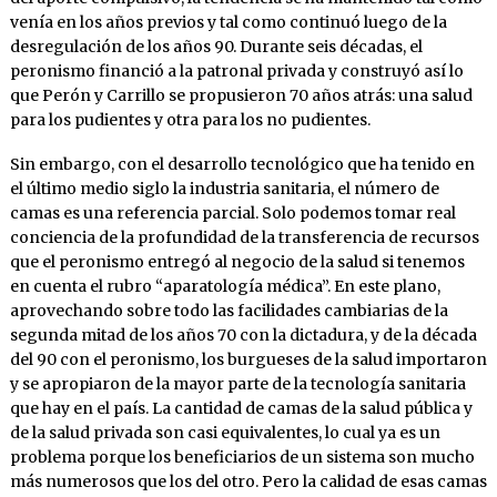
venía en los años previos y tal como continuó luego de la
desregulación de los años 90. Durante seis décadas, el
peronismo financió a la patronal privada y construyó así lo
que Perón y Carrillo se propusieron 70 años atrás: una salud
para los pudientes y otra para los no pudientes.
Sin embargo, con el desarrollo tecnológico que ha tenido en
el último medio siglo la industria sanitaria, el número de
camas es una referencia parcial. Solo podemos tomar real
conciencia de la profundidad de la transferencia de recursos
que el peronismo entregó al negocio de la salud si tenemos
en cuenta el rubro “aparatología médica”. En este plano,
aprovechando sobre todo las facilidades cambiarias de la
segunda mitad de los años 70 con la dictadura, y de la década
del 90 con el peronismo, los burgueses de la salud importaron
y se apropiaron de la mayor parte de la tecnología sanitaria
que hay en el país. La cantidad de camas de la salud pública y
de la salud privada son casi equivalentes, lo cual ya es un
problema porque los beneficiarios de un sistema son mucho
más numerosos que los del otro. Pero la calidad de esas camas