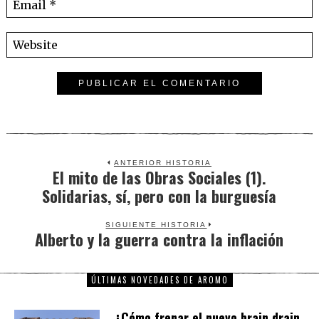
ANTERIOR HISTORIA
El mito de las Obras Sociales (1).
Previous
Solidarias, sí, pero con la burguesía
post:
SIGUIENTE HISTORIA
Alberto y la guerra contra la inflación
Next
post:
ÚLTIMAS NOVEDADES DE AROMO
¿Cómo frenar el nuevo brain drain