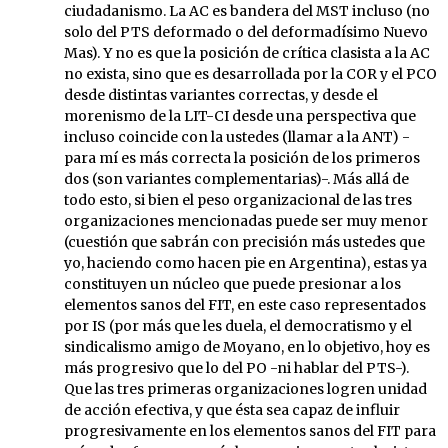
ciudadanismo. La AC es bandera del MST incluso (no
solo del PTS deformado o del deformadísimo Nuevo
Mas). Y no es que la posición de crítica clasista a la AC
no exista, sino que es desarrollada por la COR y el PCO
desde distintas variantes correctas, y desde el
morenismo de la LIT-CI desde una perspectiva que
incluso coincide con la ustedes (llamar a la ANT) -
para mí es más correcta la posición de los primeros
dos (son variantes complementarias)-. Más allá de
todo esto, si bien el peso organizacional de las tres
organizaciones mencionadas puede ser muy menor
(cuestión que sabrán con precisión más ustedes que
yo, haciendo como hacen pie en Argentina), estas ya
constituyen un núcleo que puede presionar a los
elementos sanos del FIT, en este caso representados
por IS (por más que les duela, el democratismo y el
sindicalismo amigo de Moyano, en lo objetivo, hoy es
más progresivo que lo del PO -ni hablar del PTS-).
Que las tres primeras organizaciones logren unidad
de acción efectiva, y que ésta sea capaz de influir
progresivamente en los elementos sanos del FIT para