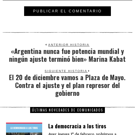
ANTERIOR HISTORIA
«Argentina nunca fue potencia mundial y
Previous
ningún ajuste terminó bien» Marina Kabat
post:
SIGUIENTE HISTORIA
El 20 de diciembre vamos a Plaza de Mayo.
Next
Contra el ajuste y el plan represor del
post:
gobierno
ÚLTIMAS NOVEDADES DE COMUNICADOS
La democracia a los tiros
Ayer, jueves 1° de febrero, volvimos a