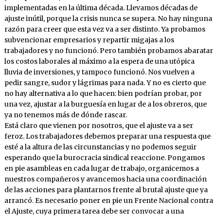
implementadas en la última década. Llevamos décadas de
ajuste inútil, porque la crisis nunca se supera. No hay ninguna
razón para creer que esta vez va a ser distinto. Ya probamos
subvencionar empresarios y repartir migajas a los
trabajadores y no funcionó. Pero también probamos abaratar
los costos laborales al máximo a la espera de una utópica
lluvia de inversiones, y tampoco funcionó. Nos vuelven a
pedir sangre, sudor y lágrimas para nada. Y no es cierto que
no hay alternativa a lo que hacen: bien podrían probar, por
una vez, ajustar a la burguesía en lugar de a los obreros, que
ya no tenemos más de dónde rascar.
Está claro que vienen por nosotros, que el ajuste va a ser
feroz. Los trabajadores debemos preparar una respuesta que
esté a la altura de las circunstancias y no podemos seguir
esperando que la burocracia sindical reaccione. Pongamos
en pie asambleas en cada lugar de trabajo, organicemos a
nuestros compañeros y avancemos hacia una coordinación
de las acciones para plantarnos frente al brutal ajuste que ya
arrancó. Es necesario poner en pie un Frente Nacional contra
el Ajuste, cuya primera tarea debe ser convocar a una