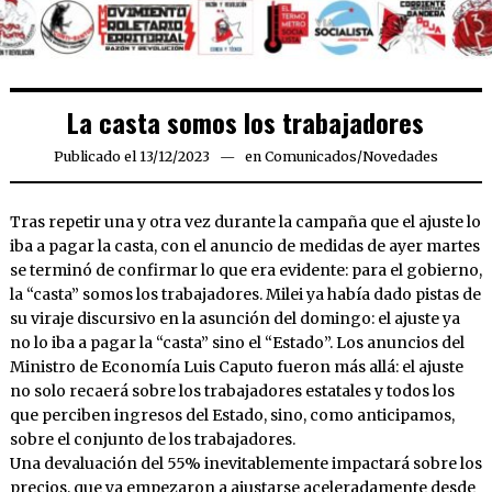
La casta somos los trabajadores
Publicado el
13/12/2023
14/12/2023
en
Comunicados
/
Novedades
Tras repetir una y otra vez durante la campaña que el ajuste lo
iba a pagar la casta, con el anuncio de medidas de ayer martes
se terminó de confirmar lo que era evidente: para el gobierno,
la “casta” somos los trabajadores. Milei ya había dado pistas de
su viraje discursivo en la asunción del domingo: el ajuste ya
no lo iba a pagar la “casta” sino el “Estado”. Los anuncios del
Ministro de Economía Luis Caputo fueron más allá: el ajuste
no solo recaerá sobre los trabajadores estatales y todos los
que perciben ingresos del Estado, sino, como anticipamos,
sobre el conjunto de los trabajadores.
Una devaluación del 55% inevitablemente impactará sobre los
precios, que ya empezaron a ajustarse aceleradamente desde