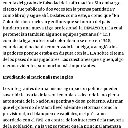
cuenta del grado de falsedad de la afirmación. Sin embargo,
el texto fue publicado dos veces (en la prensa partidaria y
como libro) y sigue ahí. Dislates como este, o como que “En
Colombia los cracks argentinos que se fueron del país
fundaron una nueva Liga profesional, la DIMAYOR, (a la cual
pertenecían también algunos equipos peruanos)” (15)
cuando la liga profesional colombiana se creó en 1948,
cuando aquí no había comenzado la huelga, y acogió a los
jugadores porque estaba en disputa con la FIFA sobre el tema
de los pases de los jugadores. Las cuestiones que siguen, algo
menos evidentes, son mucho más importantes.
Envidiando al nacionalismo inglés
Los integrantes de una misma agrupación política pueden
suscribir la teoría de la semi colonia, es decir de la no plena
autonomía de la Nación Argentina y de su gobierno. Afirmar
que el gobierno de Macri llevó adelante reformas como la
previsional, o el blanqueo de capitales, o el préstamo
acordado con el FMI, en contra de los intereses de la mayoría
de la población. Y a la vez sostener que la principal amenaza