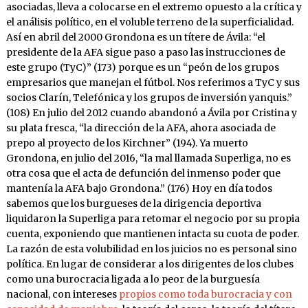
asociadas, lleva a colocarse en el extremo opuesto a la crítica y
el análisis político, en el voluble terreno de la superficialidad.
Así en abril del 2000 Grondona es un títere de Ávila: “el
presidente de la AFA sigue paso a paso las instrucciones de
este grupo (TyC)” (173) porque es un “peón de los grupos
empresarios que manejan el fútbol. Nos referimos a TyC y sus
socios Clarín, Telefónica y los grupos de inversión yanquis.”
(108) En julio del 2012 cuando abandonó a Ávila por Cristina y
su plata fresca, “la dirección de la AFA, ahora asociada de
prepo al proyecto de los Kirchner” (194). Ya muerto
Grondona, en julio del 2016, “la mal llamada Superliga, no es
otra cosa que el acta de defunción del inmenso poder que
mantenía la AFA bajo Grondona.” (176) Hoy en día todos
sabemos que los burgueses de la dirigencia deportiva
liquidaron la Superliga para retomar el negocio por su propia
cuenta, exponiendo que mantienen intacta su cuota de poder.
La razón de esta volubilidad en los juicios no es personal sino
política. En lugar de considerar a los dirigentes de los clubes
como una burocracia ligada a lo peor de la burguesía
nacional, con intereses
propios como toda burocracia y con