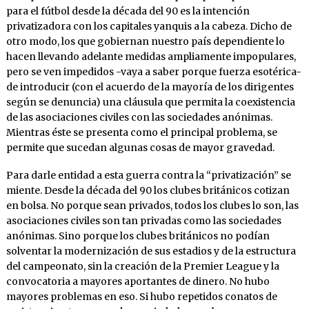
para el fútbol desde la década del 90 es la intención
privatizadora con los capitales yanquis a la cabeza. Dicho de
otro modo, los que gobiernan nuestro país dependiente lo
hacen llevando adelante medidas ampliamente impopulares,
pero se ven impedidos -vaya a saber porque fuerza esotérica-
de introducir (con el acuerdo de la mayoría de los dirigentes
según se denuncia) una cláusula que permita la coexistencia
de las asociaciones civiles con las sociedades anónimas.
Mientras éste se presenta como el principal problema, se
permite que sucedan algunas cosas de mayor gravedad.
Para darle entidad a esta guerra contra la “privatización” se
miente. Desde la década del 90 los clubes británicos cotizan
en bolsa. No porque sean privados, todos los clubes lo son, las
asociaciones civiles son tan privadas como las sociedades
anónimas. Sino porque los clubes británicos no podían
solventar la modernización de sus estadios y de la estructura
del campeonato, sin la creación de la Premier League y la
convocatoria a mayores aportantes de dinero. No hubo
mayores problemas en eso. Si hubo repetidos conatos de