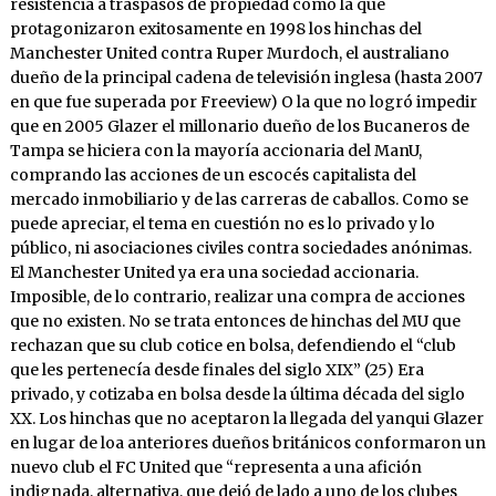
resistencia a traspasos de propiedad como la que
protagonizaron exitosamente en 1998 los hinchas del
Manchester United contra Ruper Murdoch, el australiano
dueño de la principal cadena de televisión inglesa (hasta 2007
en que fue superada por Freeview) O la que no logró impedir
que en 2005 Glazer el millonario dueño de los Bucaneros de
Tampa se hiciera con la mayoría accionaria del ManU,
comprando las acciones de un escocés capitalista del
mercado inmobiliario y de las carreras de caballos. Como se
puede apreciar, el tema en cuestión no es lo privado y lo
público, ni asociaciones civiles contra sociedades anónimas.
El Manchester United ya era una sociedad accionaria.
Imposible, de lo contrario, realizar una compra de acciones
que no existen. No se trata entonces de hinchas del MU que
rechazan que su club cotice en bolsa, defendiendo el “club
que les pertenecía desde finales del siglo XIX” (25) Era
privado, y cotizaba en bolsa desde la última década del siglo
XX. Los hinchas que no aceptaron la llegada del yanqui Glazer
en lugar de loa anteriores dueños británicos conformaron un
nuevo club el FC United que “representa a una afición
indignada, alternativa, que dejó de lado a uno de los clubes