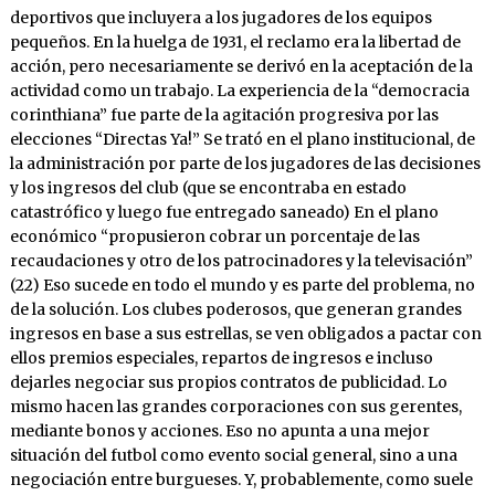
deportivos que incluyera a los jugadores de los equipos
pequeños. En la huelga de 1931, el reclamo era la libertad de
acción, pero necesariamente se derivó en la aceptación de la
actividad como un trabajo. La experiencia de la “democracia
corinthiana” fue parte de la agitación progresiva por las
elecciones “Directas Ya!” Se trató en el plano institucional, de
la administración por parte de los jugadores de las decisiones
y los ingresos del club (que se encontraba en estado
catastrófico y luego fue entregado saneado) En el plano
económico “propusieron cobrar un porcentaje de las
recaudaciones y otro de los patrocinadores y la televisación”
(22) Eso sucede en todo el mundo y es parte del problema, no
de la solución. Los clubes poderosos, que generan grandes
ingresos en base a sus estrellas, se ven obligados a pactar con
ellos premios especiales, repartos de ingresos e incluso
dejarles negociar sus propios contratos de publicidad. Lo
mismo hacen las grandes corporaciones con sus gerentes,
mediante bonos y acciones. Eso no apunta a una mejor
situación del futbol como evento social general, sino a una
negociación entre burgueses. Y, probablemente, como suele