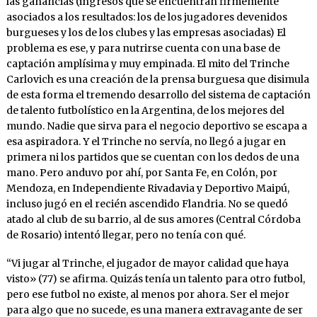
las ganancias (ingresos que se encuentran firmemente
asociados a los resultados: los de los jugadores devenidos
burgueses y los de los clubes y las empresas asociadas) El
problema es ese, y para nutrirse cuenta con una base de
captación amplísima y muy empinada. El mito del Trinche
Carlovich es una creación de la prensa burguesa que disimula
de esta forma el tremendo desarrollo del sistema de captación
de talento futbolístico en la Argentina, de los mejores del
mundo. Nadie que sirva para el negocio deportivo se escapa a
esa aspiradora. Y el Trinche no servía, no llegó a jugar en
primera ni los partidos que se cuentan con los dedos de una
mano. Pero anduvo por ahí, por Santa Fe, en Colón, por
Mendoza, en Independiente Rivadavia y Deportivo Maipú,
incluso jugó en el recién ascendido Flandria. No se quedó
atado al club de su barrio, al de sus amores (Central Córdoba
de Rosario) intentó llegar, pero no tenía con qué.
“Vi jugar al Trinche, el jugador de mayor calidad que haya
visto» (77) se afirma. Quizás tenía un talento para otro futbol,
pero ese futbol no existe, al menos por ahora. Ser el mejor
para algo que no sucede, es una manera extravagante de ser