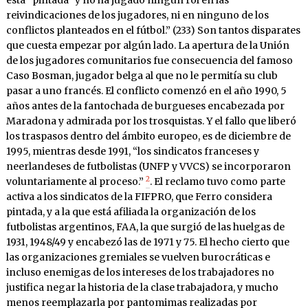
está “pintada” y no ha jugado ningún rol en las
reivindicaciones de los jugadores, ni en ninguno de los
conflictos planteados en el fútbol.” (233) Son tantos disparates
que cuesta empezar por algún lado. La apertura de la Unión
de los jugadores comunitarios fue consecuencia del famoso
Caso Bosman, jugador belga al que no le permitía su club
pasar a uno francés. El conflicto comenzó en el año 1990, 5
años antes de la fantochada de burgueses encabezada por
Maradona y admirada por los trosquistas. Y el fallo que liberó
los traspasos dentro del ámbito europeo, es de diciembre de
1995, mientras desde 1991, “los sindicatos franceses y
neerlandeses de futbolistas (UNFP y VVCS) se incorporaron
2
voluntariamente al proceso.”
. El reclamo tuvo como parte
activa a los sindicatos de la FIFPRO, que Ferro considera
pintada, y a la que está afiliada la organización de los
futbolistas argentinos, FAA, la que surgió de las huelgas de
1931, 1948/49 y encabezó las de 1971 y 75. El hecho cierto que
las organizaciones gremiales se vuelven burocráticas e
incluso enemigas de los intereses de los trabajadores no
justifica negar la historia de la clase trabajadora, y mucho
menos reemplazarla por pantomimas realizadas por