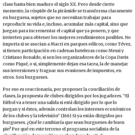
clase hasta bien maduro el siglo XX. Pero desde cierto
momento, la cúspide de la pirámide se transforma claramente
en burguesa, sujetos que no necesitan trabajar para
reproducir su vida e, incluso, acumular más capital, sino que
juegan para incrementar el capital que ya poseen, y que
invierten para obtener los mejores rendimientos posibles. No
importa si se asocian a Macri en parques eólicos, como Tévez,
si tienen participación en cadenas hoteleras como Messi y
Cristiano Ronaldo, si son los organizadores de la Copa Davis
como Piqué, o si, simplemente dejan esa tarea, la de manejar
sus inversiones y fraguar sus evasiones de impuestos, en
otros. Son burgueses.
Por eso es reaccionaria, por proponer la conciliación de
clases, la propuesta de clubes dirigidos por los jugadores. “El
fútbol va a tener una salida si está dirigido por lo que lo
juegan y si éstos, además controlan los intereses económicos
de los clubes y la televisión” (166) Si ya están dirigidos por
burgueses. ¿Qué le cambiaría que sean burgueses de buen
pie? Por qué en este terreno el programa socialista de la