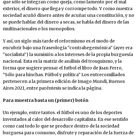
que sólo se integran como queja, como lamento por el mal
exterior, el dinero que llega y corrompe todo. Y como nuestra
sociedad acuñó dinero antes de acuñar una constitución, y no
se puede hablar del dinero a secas, se habla del dinero de las
multinacionales o los monopolios.
Y así, un siglo más tarde el reformismo es el modo de
encubrir bajo una fraseología “contrahegemónica” (ayer era
“socialista”) la sumisión a los intereses de la propia burguesía
nacional. Esta es la matriz de análisis del trosquismo, y la
forma que sugiere pensar el futbol el libro de Juan Ferro,
“Sólo para hinchas. Fútbol y política” Los entrecomillados
pertenecen a la primera edición de Imago Mundi, Buenos
Aires 2021, entre paréntesis se indica la página.
Para muestra basta un (primer) botón
Un ejemplo, entre tantos. el fútbol es uno de los deportes
inventados al calor del desarrollo capitalista. En ese sentido
como casi todo lo que se produce dentro de la sociedad
burguesa para consumo, disfrute y reparación de la fuerza de