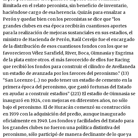
ilimitada en el relato peronista, sin beneficio de inventario,
haciéndose cargo de esa herencia. Quizás para ensalzar a
Perón y quedar bien con los peronistas se dice que “los
grandes clubes en esa época recibirán cuantiosos aportes
para la realización de mejoras sustanciales en sus estadios, el
ministro de Hacienda de Perón, Raúl Cereijo fue el encargado
de la distribución de esos cuantiosos fondos con los que se
favorecieron Vélez Sarsfield, River, Boca, Gimnasia y Esgrima
de la plata entre otros. el más favorecido de ellos fue Racing
que recibió los fondos para construir el cilindro de Avellaneda
un estadio de avanzada por los favores del peronismo.” (13)
“San Lorenzo (…) no pudo tener un estadio de cemento en la
primera época del peronismo, que gastó fortunas del Estado
en ayudar a construir estadios” (221) El estadio de Gimnasia se
inauguró en 1924, con mejoras en diferentes años, no sólo
bajo el peronismo. El de Huracán comenzó su construcción
en 1939 con la adquisición del predio, aunque inaugurado
oficialmente en 1949. Los fondos y facilidades del Estado para
los grandes clubes no fueron una política distintiva del
peronismo, sólo participó de manera declinante de lo que ya