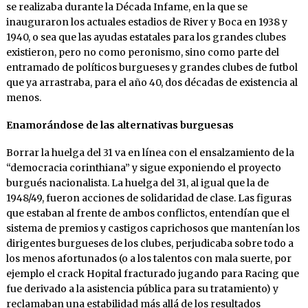
se realizaba durante la Década Infame, en la que se
inauguraron los actuales estadios de River y Boca en 1938 y
1940, o sea que las ayudas estatales para los grandes clubes
existieron, pero no como peronismo, sino como parte del
entramado de políticos burgueses y grandes clubes de futbol
que ya arrastraba, para el año 40, dos décadas de existencia al
menos.
Enamorándose de las alternativas burguesas
Borrar la huelga del 31 va en línea con el ensalzamiento de la
“democracia corinthiana” y sigue exponiendo el proyecto
burgués nacionalista. La huelga del 31, al igual que la de
1948/49, fueron acciones de solidaridad de clase. Las figuras
que estaban al frente de ambos conflictos, entendían que el
sistema de premios y castigos caprichosos que mantenían los
dirigentes burgueses de los clubes, perjudicaba sobre todo a
los menos afortunados (o a los talentos con mala suerte, por
ejemplo el crack Hopital fracturado jugando para Racing que
fue derivado a la asistencia pública para su tratamiento) y
reclamaban una estabilidad más allá de los resultados