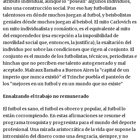
atributo individual, aunque lo “posean” algunos individuos,
sino una construcción social. Por eso hay futbolistas
talentosos en dónde muchos juegan al futbol, y beisbolistas
geniales dónde muchos juegan al beisbol. El mito Carlovich es
un mito individualista y romántico, es el equivalente al mito
del emprendedor (esa excepción a la imposibilidad de
movilidad social que, entonces, la justifica), la exaltación del
individuo por sobre las condiciones que rigen al conjunto. El
conjunto es el mundo de los futbolistas, técnicos, periodistas e
hinchas que no perciben ese talento autogenerado y mal
aceptado. Malraux llamaba a Buenos Aires la “capital de un
imperio que nunca existió” el Trinche puebla el panteón de
los “mejores en un futbol y en un mundo que no existe”
Ensalzando el trabajo no remunerado
El futbol es sano, el futbol es obrero y popular, al futbol lo
están corrompiendo. En estas afirmaciones se resume el
programa trosquista y progresista para el mundo del deporte
profesional. Una mirada aristocrática de la vida que supone la
intromisión del dinero como una desgracia, siempre, y no