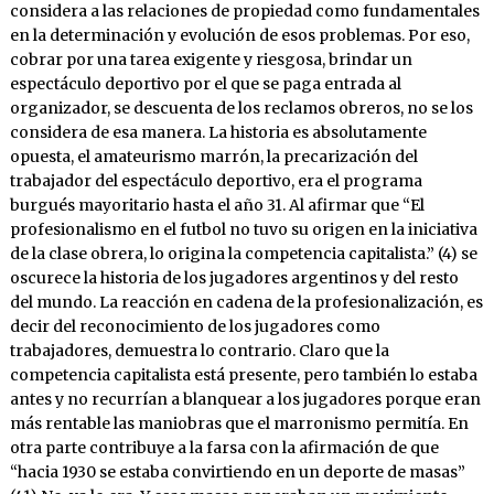
considera a las relaciones de propiedad como fundamentales
en la determinación y evolución de esos problemas. Por eso,
cobrar por una tarea exigente y riesgosa, brindar un
espectáculo deportivo por el que se paga entrada al
organizador, se descuenta de los reclamos obreros, no se los
considera de esa manera. La historia es absolutamente
opuesta, el amateurismo marrón, la precarización del
trabajador del espectáculo deportivo, era el programa
burgués mayoritario hasta el año 31. Al afirmar que “El
profesionalismo en el futbol no tuvo su origen en la iniciativa
de la clase obrera, lo origina la competencia capitalista.” (4) se
oscurece la historia de los jugadores argentinos y del resto
del mundo. La reacción en cadena de la profesionalización, es
decir del reconocimiento de los jugadores como
trabajadores, demuestra lo contrario. Claro que la
competencia capitalista está presente, pero también lo estaba
antes y no recurrían a blanquear a los jugadores porque eran
más rentable las maniobras que el marronismo permitía. En
otra parte contribuye a la farsa con la afirmación de que
“hacia 1930 se estaba convirtiendo en un deporte de masas”