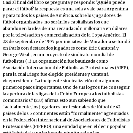
Casi al final del libro se pregunta y responde: “¿Quién puede
parar el fútbol? la respuesta es una sola y vale para Argentina
y para todos los países de América. sobre los jugadores de
fútbol organizados. no serán los capitalistas los que
abandonen la idea de una recaudación millonaria en dólares
por la televisación y comercialización de la Copa América. El
28 de septiembre de 1995 por iniciativa de Maradona se fundó
en París con destacados jugadores como Eric Cantoná y
George Weah, en un proyecto de sindicato mundial de
futbolistas (…) La organización fue bautizada como
Asociación Internacional de Futbolistas Profesionales (AIFP),
para la cual Diego fue elegido presidente y Cantoná
vicepresidente. La incipiente sindicalización dio algunos
primeros pasos importantes. Uno de sus logros fue conseguir
la apertura de las ligas de la Unión Europea a los futbolistas
comunitarios.” (233) afirma esto aun sabiendo que
“actualmente, los jugadores profesionales de fútbol de 42
países de los 5 continentes están “formalmente” agremiados
en la Federación Internacional de Asociaciones de Futbolistas
Profesionales (FIFPRO), una entidad que en el decir popular