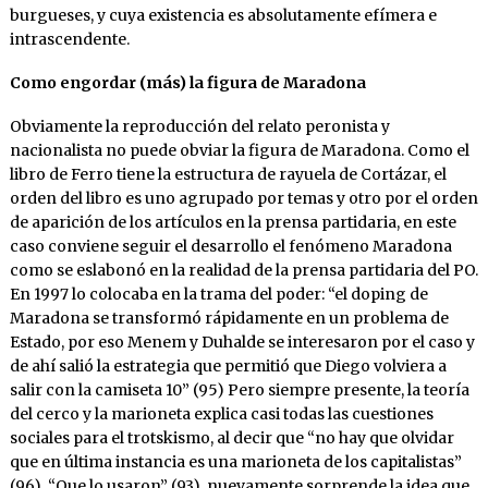
burgueses, y cuya existencia es absolutamente efímera e
intrascendente.
Como engordar (más) la figura de Maradona
Obviamente la reproducción del relato peronista y
nacionalista no puede obviar la figura de Maradona. Como el
libro de Ferro tiene la estructura de rayuela de Cortázar, el
orden del libro es uno agrupado por temas y otro por el orden
de aparición de los artículos en la prensa partidaria, en este
caso conviene seguir el desarrollo el fenómeno Maradona
como se eslabonó en la realidad de la prensa partidaria del PO.
En 1997 lo colocaba en la trama del poder: “el doping de
Maradona se transformó rápidamente en un problema de
Estado, por eso Menem y Duhalde se interesaron por el caso y
de ahí salió la estrategia que permitió que Diego volviera a
salir con la camiseta 10” (95) Pero siempre presente, la teoría
del cerco y la marioneta explica casi todas las cuestiones
sociales para el trotskismo, al decir que “no hay que olvidar
que en última instancia es una marioneta de los capitalistas”
(96), “Que lo usaron” (93), nuevamente sorprende la idea que