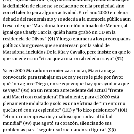
la definición de clase no se relacione con la propiedad sino
con el talento para alguna actividad. En el año 2000 en plena
debacle del menemismo y se adecúa a la memoria pública aun
fresca de que “Maradona fue un niño mimado de Menem, al
igual que Charly García, quién hasta grabó un CD en la
residencia de Olivos.” (91) Y luego enumera a los preocupados
políticos burgueses que se interesan por la salud de
Maradona, incluidos De la Rúa y Cavallo, pero insiste en que lo
que sucede es un “circo que armaron alrededor suyo” (92)
Ya en 2005 Maradona comienza a mutar, Macri amaga
convocarlo para trabajar en Boca y Ferro le pide por favor
qué “no agarre Diego, no se equivoque, hay que ayudar a que
se vaya.” (98) En un remoto antecedente del actual “frente
anti Macri con cualquiera”. Finalmente, para el 2020 está
plenamente indultado y solo es una víctima de “un entorno
que lucró con su esplendor” (101) y “lo hizo prisionero” (101),
“el entorno empresario y mafioso que rodea al fútbol
mundial” (99) que agotó su corazón, silenciando sus
problemas para “seguir usufructuando su figura.” (99)