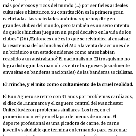
más poderosos y ricos del mundo (…) por ser fieles a ideales
culturales e históricos. Su constitución es la primera gran
cachetada a las sociedades anónimas que hoy dirigen
grandes clubes del mundo, pero también es un serio intento
de que los hinchas jueguen un papel decisivo en la vida de los
clubes.” (26) ¿Entonces qué es lo que se reivindica al ensalzar
la resistencia de los hinchas del MU a la venta de acciones de
un británico a un estadounidense como antes habían
resistido a un australiano? El nacionalismo. El trosquismo no
logra distinguir las maniobras entre burgueses (usualmente
envueltas en banderas nacionales) de las banderas socialistas.
El Trinche, y el mito como ocultamiento de la cruel realidad.
El Kun Agüero se retiró con 33 años por problemas cardíacos,
el diez de Dinamarca y el zaguero central del Manchester
United tuvieron problemas similares. Los tres, en el
primerísimo nivel y en el lapso de menos de un año. El
deporte profesional es una picadora de carne, de carne
juvenil y saludable que termina enfermando para extremar