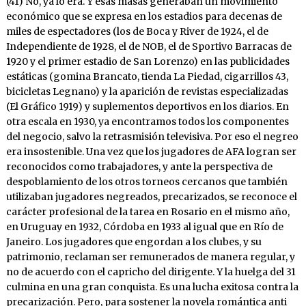
(41) No, ya lo era. Y esas masas generaban un movimiento
económico que se expresa en los estadios para decenas de
miles de espectadores (los de Boca y River de 1924, el de
Independiente de 1928, el de NOB, el de Sportivo Barracas de
1920 y el primer estadio de San Lorenzo) en las publicidades
estáticas (gomina Brancato, tienda La Piedad, cigarrillos 43,
bicicletas Legnano) y la aparición de revistas especializadas
(El Gráfico 1919) y suplementos deportivos en los diarios. En
otra escala en 1930, ya encontramos todos los componentes
del negocio, salvo la retrasmisión televisiva. Por eso el negreo
era insostenible. Una vez que los jugadores de AFA logran ser
reconocidos como trabajadores, y ante la perspectiva de
despoblamiento de los otros torneos cercanos que también
utilizaban jugadores negreados, precarizados, se reconoce el
carácter profesional de la tarea en Rosario en el mismo año,
en Uruguay en 1932, Córdoba en 1933 al igual que en Río de
Janeiro. Los jugadores que engordan a los clubes, y su
patrimonio, reclaman ser remunerados de manera regular, y
no de acuerdo con el capricho del dirigente. Y la huelga del 31
culmina en una gran conquista. Es una lucha exitosa contra la
precarización. Pero, para sostener la novela romántica anti