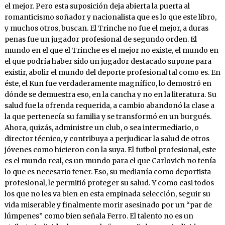
el mejor. Pero esta suposición deja abierta la puerta al
romanticismo soñador y nacionalista que es lo que este libro,
y muchos otros, buscan. El Trinche no fue el mejor, a duras
penas fue un jugador profesional de segundo orden. El
mundo en el que el Trinche es el mejor no existe, el mundo en
el que podría haber sido un jugador destacado supone para
existir, abolir el mundo del deporte profesional tal como es. En
éste, el Kun fue verdaderamente magnífico, lo demostró en
dónde se demuestra eso, en la cancha y no en la literatura. Su
salud fue la ofrenda requerida, a cambio abandonó la clase a
la que pertenecía su familia y se transformó en un burgués.
Ahora, quizás, administre un club, o sea intermediario, o
director técnico, y contribuya a perjudicar la salud de otros
jóvenes como hicieron con la suya. El futbol profesional, este
es el mundo real, es un mundo para el que Carlovich no tenía
lo que es necesario tener. Eso, su medianía como deportista
profesional, le permitió proteger su salud. Y como casi todos
los que no les va bien en esta empinada selección, seguir su
vida miserable y finalmente morir asesinado por un “par de
lúmpenes” como bien señala Ferro. El talento no es un