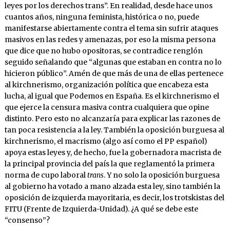
leyes por los derechos trans”. En realidad, desde hace unos
cuantos años, ninguna feminista, histórica o no, puede
manifestarse abiertamente contra el tema sin sufrir ataques
masivos en las redes y amenazas, por eso la misma persona
que dice que no hubo opositoras, se contradice renglón
seguido señalando que “algunas que estaban en contra no lo
hicieron público”. Amén de que más de una de ellas pertenece
al kirchnerismo, organización política que encabeza esta
lucha, al igual que Podemos en España. Es el kirchnerismo el
que ejerce la censura masiva contra cualquiera que opine
distinto. Pero esto no alcanzaría para explicar las razones de
tan poca resistencia a la ley. También la oposición burguesa al
kirchnerismo, el macrismo (algo así como el PP español)
apoya estas leyes y, de hecho, fue la gobernadora macrista de
la principal provincia del país la que reglamentó la primera
norma de cupo laboral
trans
. Y no solo la oposición burguesa
al gobierno ha votado a mano alzada esta ley, sino también la
oposición de izquierda mayoritaria, es decir, los trotskistas del
FITU (Frente de Izquierda-Unidad). ¿A qué se debe este
“consenso”?