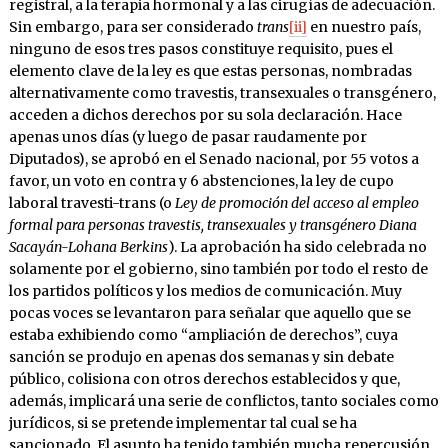
registral, a la terapia hormonal y a las cirugías de adecuación.
Sin embargo, para ser considerado
trans
[ii]
en nuestro país,
ninguno de esos tres pasos constituye requisito, pues el
elemento clave de la ley es que estas personas, nombradas
alternativamente como travestis, transexuales o transgénero,
acceden a dichos derechos por su sola declaración. Hace
apenas unos días (y luego de pasar raudamente por
Diputados), se aprobó en el Senado nacional, por 55 votos a
favor, un voto en contra y 6 abstenciones, la ley de cupo
laboral travesti-trans (o
Ley de promoción del acceso al empleo
formal para personas travestis, transexuales y transgénero Diana
Sacayán-Lohana Berkins
). La aprobación ha sido celebrada no
solamente por el gobierno, sino también por todo el resto de
los partidos políticos y los medios de comunicación. Muy
pocas voces se levantaron para señalar que aquello que se
estaba exhibiendo como “ampliación de derechos”, cuya
sanción se produjo en apenas dos semanas y sin debate
público, colisiona con otros derechos establecidos y que,
además, implicará una serie de conflictos, tanto sociales como
jurídicos, si se pretende implementar tal cual se ha
sancionado. El asunto ha tenido también mucha repercusión