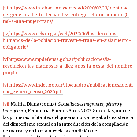
[iii]
https://www.infobae.com/sociedad/2020/02/13/identidad-
de-genero-alberto-fernandez-entrego-el-dni-numero-9-
mil-a-una-mujer-trans/
[iv]
https://www.cels.org.ar/web/2020/06/los-derechos-
humanos-de-la-poblacion-travesti-y-trans-en-aislamiento-
obligatorio/
[v]
https://www.mpdefensa.gob.ar/publicaciones/la-
revolucion-las-mariposas-a-diez-anos-la-gesta-del-nombre-
propio
[vi]
https://www.indec.gob.ar/ftp/cuadros/publicaciones/identi
dad_genero_censo_2020.pdf
[vii]
Maffia, Diana (comp.):
Sexualidades migrantes, género y
transgénero
, Feminaria, Buenos Aires, 2003. Sin dudas, una de
las primeras militantes del queerismo, ya negaba la existencia
del dimorfismo sexual en la Introducción de la compilación
de marras y en la cita mezcla la condición de