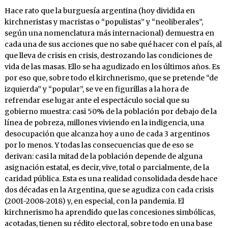
Hace rato que la burguesía argentina (hoy dividida en
kirchneristas y macristas o “populistas” y “neoliberales”,
según una nomenclatura más internacional) demuestra en
cada una de sus acciones que no sabe qué hacer con el país, al
que lleva de crisis en crisis, destrozando las condiciones de
vida de las masas. Ello se ha agudizado en los últimos años. Es
por eso que, sobre todo el kirchnerismo, que se pretende “de
izquierda” y “popular”, se ve en figurillas a la hora de
refrendar ese lugar ante el espectáculo social que su
gobierno muestra: casi 50% de la población por debajo de la
línea de pobreza, millones viviendo en la indigencia, una
desocupación que alcanza hoy a uno de cada 3 argentinos
por lo menos. Y todas las consecuencias que de eso se
derivan: casi la mitad de la población depende de alguna
asignación estatal, es decir, vive, total o parcialmente, de la
caridad pública. Esta es una realidad consolidada desde hace
dos décadas en la Argentina, que se agudiza con cada crisis
(2001-2008-2018) y, en especial, con la pandemia. El
kirchnerismo ha aprendido que las concesiones simbólicas,
acotadas, tienen su rédito electoral, sobre todo en una base