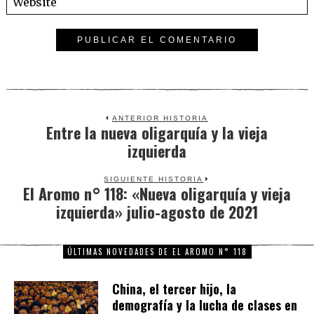
ANTERIOR HISTORIA
Entre la nueva oligarquía y la vieja
Previous
izquierda
post:
SIGUIENTE HISTORIA
El Aromo n° 118: «Nueva oligarquía y vieja
Next
izquierda» julio-agosto de 2021
post:
ÚLTIMAS NOVEDADES DE EL AROMO N° 118
China, el tercer hijo, la
demografía y la lucha de clases en