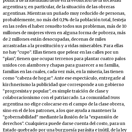
política de la identidad tiene en la evolución de la sociedad
argentina y, en particular, de la situación de las obreras
argentinas. Mientras un puñado muy reducido de personas,
probablemente, no más del 0,1% de la población total, festeja
en las redes el haber resuelto todos sus problemas, más de 10
millones de mujeres viven en alguna forma de pobreza, más
de 2 millones están desocupadas, decenas de miles
arrastradas a la prostitución y a vidas miserables. Para ellas
no hay “cupo”. Ellas tienen que pelear en las calles por un
“plan”, tienen que ocupar terrenos para plantar cuatro palos
unidos con alambres y chapas para guarecer a su familia,
familias en las cuales, cada vez más, en la miseria, las tienen
como “cabeza de hogar”. Ante ese espectáculo, entregarle al
kirchnerismo la publicidad que corresponde a un gobierno
“progresista y popular”, es simple traición de clase y
colaboracionismo con el patriarcado. La comunidad
trans
argentina no elige colocarse en el campo de la clase obrera,
sino en el de los patrones, a los que ayuda a mantener la
“gobernabilidad” mediante la ilusión de la “expansión de
derechos”. Cualquiera puede darse cuenta del costo, para un
Estado quebrado por una burguesía parásita e inútil, de la ley