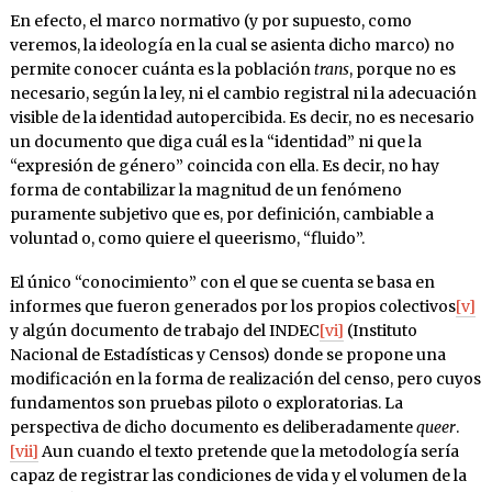
En efecto, el marco normativo (y por supuesto, como
veremos, la ideología en la cual se asienta dicho marco) no
permite conocer cuánta es la población
trans
, porque no es
necesario, según la ley, ni el cambio registral ni la adecuación
visible de la identidad autopercibida. Es decir, no es necesario
un documento que diga cuál es la “identidad” ni que la
“expresión de género” coincida con ella. Es decir, no hay
forma de contabilizar la magnitud de un fenómeno
puramente subjetivo que es, por definición, cambiable a
voluntad o, como quiere el queerismo, “fluido”.
El único “conocimiento” con el que se cuenta se basa en
informes que fueron generados por los propios colectivos
[v]
y algún documento de trabajo del INDEC
[vi]
(Instituto
Nacional de Estadísticas y Censos) donde se propone una
modificación en la forma de realización del censo, pero cuyos
fundamentos son pruebas piloto o exploratorias. La
perspectiva de dicho documento es deliberadamente
queer
.
[vii]
Aun cuando el texto pretende que la metodología sería
capaz de registrar las condiciones de vida y el volumen de la