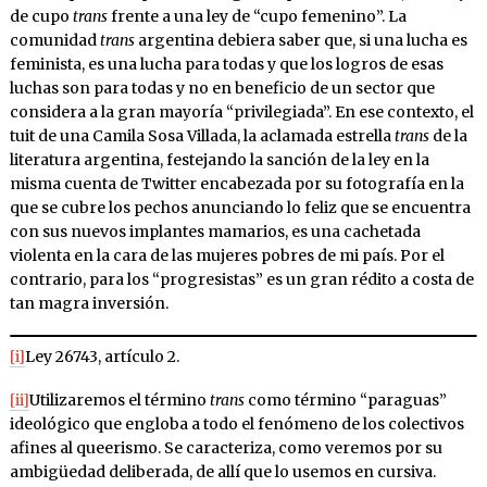
de cupo
trans
frente a una ley de “cupo femenino”. La
comunidad
trans
argentina debiera saber que, si una lucha es
feminista, es una lucha para todas y que los logros de esas
luchas son para todas y no en beneficio de un sector que
considera a la gran mayoría “privilegiada”. En ese contexto, el
tuit de una Camila Sosa Villada, la aclamada estrella
trans
de la
literatura argentina, festejando la sanción de la ley en la
misma cuenta de Twitter encabezada por su fotografía en la
que se cubre los pechos anunciando lo feliz que se encuentra
con sus nuevos implantes mamarios, es una cachetada
violenta en la cara de las mujeres pobres de mi país. Por el
contrario, para los “progresistas” es un gran rédito a costa de
tan magra inversión.
[i]
Ley 26743, artículo 2.
[ii]
Utilizaremos el término
trans
como término “paraguas”
ideológico que engloba a todo el fenómeno de los colectivos
afines al queerismo. Se caracteriza, como veremos por su
ambigüedad deliberada, de allí que lo usemos en cursiva.