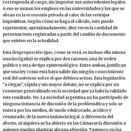
corresponda al cargo, sin importar sus antecedentes legales.
A eso se suman los empleos en las universidades y los que se
abran en la economía privada al calor de las ventajas
impositivas. Según cómo se haga el cálculo, esto puede
representar, aproximadamente, diez veces la cantidad de
personas
trans
registradas a partir del cambio de documento
que existen en la actualidad.
Esta desproporción (que, como se verá, es incluso ella misma
una incógnita) se explica por dos razones, una de orden
político y otra de tipo epistemológico. Entre ambas, justifican
que una ley como esta haya salido sin ningún conocimiento
real del universo sobre el que debiera actuar. Esta legislación
“a ciegas”, rápida y sin mayor debate, no se explica por un
consenso generalizado en la sociedad que ya habría validado
este resultado. No. La sociedad argentina no ha participado de
ninguna instancia de discusión de la problemática y solo se
entera por los medios, de modo edulcorado, acrítico y
censurado, de la nueva instancia legal. A diferencia del
aborto, ni siquiera se ha abierto en las Cámaras la discusión a
quienes puedan plantear alguna objeción. Tampoco en los