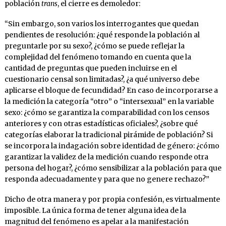
población
trans
, el cierre es demoledor:
“Sin embargo, son varios los interrogantes que quedan
pendientes de resolución: ¿qué responde la población al
preguntarle por su sexo?, ¿cómo se puede reflejar la
complejidad del fenómeno tomando en cuenta que la
cantidad de preguntas que pueden incluirse en el
cuestionario censal son limitadas?, ¿a qué universo debe
aplicarse el bloque de fecundidad? En caso de incorporarse a
la medición la categoría “otro” o “intersexual” en la variable
sexo: ¿cómo se garantiza la comparabilidad con los censos
anteriores y con otras estadísticas oficiales?, ¿sobre qué
categorías elaborar la tradicional pirámide de población? Si
se incorpora la indagación sobre identidad de género: ¿cómo
garantizar la validez de la medición cuando responde otra
persona del hogar?, ¿cómo sensibilizar a la población para que
responda adecuadamente y para que no genere rechazo?”
Dicho de otra manera y por propia confesión, es virtualmente
imposible. La única forma de tener alguna idea de la
magnitud del fenómeno es apelar a la manifestación