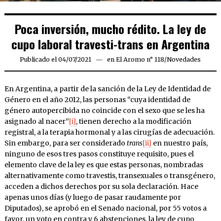
Poca inversión, mucho rédito. La ley de
cupo laboral travesti-trans en Argentina
Publicado el
04/07/2021
04/07/2021
en
El Aromo n° 118
/
Novedades
En Argentina, a partir de la sanción de la Ley de Identidad de
Género en el año 2012, las personas “cuya identidad de
género autopercibida no coincide con el sexo que se les ha
asignado al nacer”
[i]
, tienen derecho a la modificación
registral, a la terapia hormonal y a las cirugías de adecuación.
Sin embargo, para ser considerado
trans
[ii]
en nuestro país,
ninguno de esos tres pasos constituye requisito, pues el
elemento clave de la ley es que estas personas, nombradas
alternativamente como travestis, transexuales o transgénero,
acceden a dichos derechos por su sola declaración. Hace
apenas unos días (y luego de pasar raudamente por
Diputados), se aprobó en el Senado nacional, por 55 votos a
favor, un voto en contra y 6 abstenciones, la ley de cupo