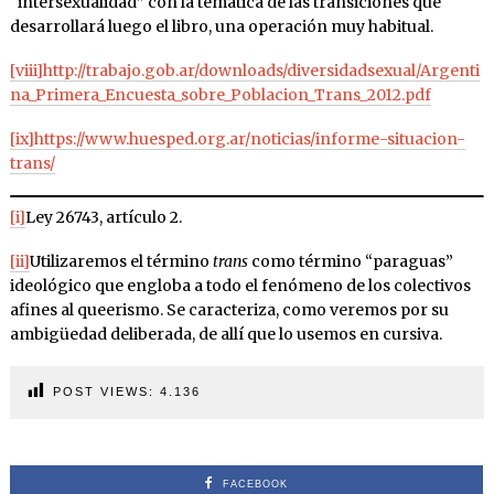
“intersexualidad” con la temática de las transiciones que
desarrollará luego el libro, una operación muy habitual.
[viii]
http://trabajo.gob.ar/downloads/diversidadsexual/Argenti
na_Primera_Encuesta_sobre_Poblacion_Trans_2012.pdf
[ix]
https://www.huesped.org.ar/noticias/informe-situacion-
trans/
[i]
Ley 26743, artículo 2.
[ii]
Utilizaremos el término
trans
como término “paraguas”
ideológico que engloba a todo el fenómeno de los colectivos
afines al queerismo. Se caracteriza, como veremos por su
ambigüedad deliberada, de allí que lo usemos en cursiva.
POST VIEWS:
4.136
FACEBOOK