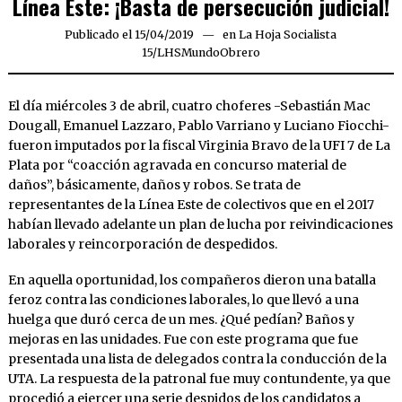
Línea Este: ¡Basta de persecución judicial!
Publicado el
15/04/2019
15/04/2019
en
La Hoja Socialista
15
/
LHSMundoObrero
El día miércoles 3 de abril, cuatro choferes -Sebastián Mac
Dougall, Emanuel Lazzaro, Pablo Varriano y Luciano Fiocchi-
fueron imputados por la fiscal Virginia Bravo de la UFI 7 de La
Plata por “coacción agravada en concurso material de
daños”, básicamente, daños y robos. Se trata de
representantes de la Línea Este de colectivos que en el 2017
habían llevado adelante un plan de lucha por reivindicaciones
laborales y reincorporación de despedidos.
En aquella oportunidad, los compañeros dieron una batalla
feroz contra las condiciones laborales, lo que llevó a una
huelga que duró cerca de un mes. ¿Qué pedían? Baños y
mejoras en las unidades. Fue con este programa que fue
presentada una lista de delegados contra la conducción de la
UTA. La respuesta de la patronal fue muy contundente, ya que
procedió a ejercer una serie despidos de los candidatos a