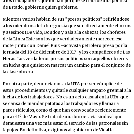
a los trabajadores que luchan porque se trata de una política
de Estado, gobierne quien gobierne.
Mientras varios hablan de sus “presos políticos” refiriéndose
a los miembros de la burguesía que son directamente chorros
y asesinos (De Vido, Boudou y Sala a la cabeza), los choferes
de la Línea Este son los que verdaderamente merecen ese
mote, junto con Daniel Ruiz –activista petrolero preso por la
jornada del 18 de diciembre de 2017- y los compañeros de Las
Heras. Los verdaderos presos políticos son aquellos obreros
en lucha que quisieron marcar un camino para el conjunto de
la clase obrera.
Por otra parte, denunciamos a la UTA por ser cómplice de
estos procedimientos y quitarle cualquier amparo gremial a la
lucha de los trabajadores. No es un acto casual en la UTA, que
se cansa de mandar patotas a los trabajadores y llamar a
paros ridículos, como el que han convocado recientemente
para el 1º de Mayo. Se trata de una burocracia sindical que
demuestra una vez más estar al servicio de las patronales sin
tapujos. En definitiva, exigimos al gobierno de Vidal la