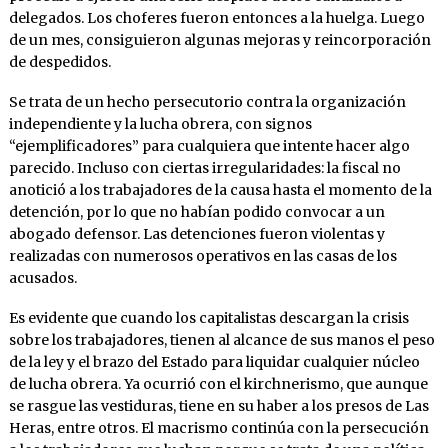
delegados. Los choferes fueron entonces a la huelga. Luego
de un mes, consiguieron algunas mejoras y reincorporación
de despedidos.
Se trata de un hecho persecutorio contra la organización
independiente y la lucha obrera, con signos
“ejemplificadores” para cualquiera que intente hacer algo
parecido. Incluso con ciertas irregularidades: la fiscal no
anotició a los trabajadores de la causa hasta el momento de la
detención, por lo que no habían podido convocar a un
abogado defensor. Las detenciones fueron violentas y
realizadas con numerosos operativos en las casas de los
acusados.
Es evidente que cuando los capitalistas descargan la crisis
sobre los trabajadores, tienen al alcance de sus manos el peso
de la ley y el brazo del Estado para liquidar cualquier núcleo
de lucha obrera. Ya ocurrió con el kirchnerismo, que aunque
se rasgue las vestiduras, tiene en su haber a los presos de Las
Heras, entre otros. El macrismo continúa con la persecución