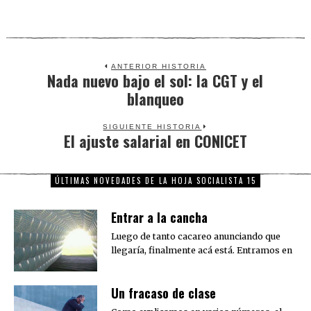
ANTERIOR HISTORIA
Nada nuevo bajo el sol: la CGT y el
Previous
blanqueo
post:
SIGUIENTE HISTORIA
El ajuste salarial en CONICET
Next
post:
ÚLTIMAS NOVEDADES DE LA HOJA SOCIALISTA 15
Entrar a la cancha
Luego de tanto cacareo anunciando que
llegaría, finalmente acá está. Entramos en
Un fracaso de clase