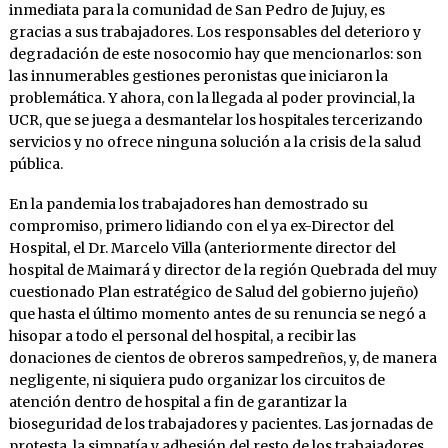
inmediata para la comunidad de San Pedro de Jujuy, es
gracias a sus trabajadores. Los responsables del deterioro y
degradación de este nosocomio hay que mencionarlos: son
las innumerables gestiones peronistas que iniciaron la
problemática. Y ahora, con la llegada al poder provincial, la
UCR, que se juega a desmantelar los hospitales tercerizando
servicios y no ofrece ninguna solución a la crisis de la salud
pública.
En la pandemia los trabajadores han demostrado su
compromiso, primero lidiando con el ya ex-Director del
Hospital, el Dr. Marcelo Villa (anteriormente director del
hospital de Maimará y director de la región Quebrada del muy
cuestionado Plan estratégico de Salud del gobierno jujeño)
que hasta el último momento antes de su renuncia se negó a
hisopar a todo el personal del hospital, a recibir las
donaciones de cientos de obreros sampedreños, y, de manera
negligente, ni siquiera pudo organizar los circuitos de
atención dentro de hospital a fin de garantizar la
bioseguridad de los trabajadores y pacientes. Las jornadas de
protesta, la simpatía y adhesión del resto de los trabajadores