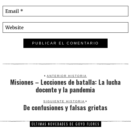
ANTERIOR HISTORIA
Misiones – Lecciones de batalla: La lucha
Previous
docente y la pandemia
post:
SIGUIENTE HISTORIA
De confusiones y falsas grietas
Next
post:
ÚLTIMAS NOVEDADES DE GOYO FLORES