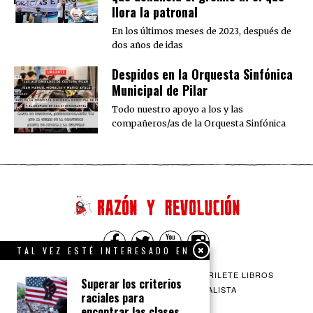
llora la patronal
En los últimos meses de 2023, después de
dos años de idas
Despidos en la Orquesta Sinfónica
Municipal de Pilar
Todo nuestro apoyo a los y las
compañeros/as de la Orquesta Sinfónica
TAL VEZ ESTÉ INTERESADO EN
QUIENES SOMOS
CONTACTO
BARRILETE LIBROS
Superar los criterios
CEICS
ENGLISH
VÍA SOCIALISTA
raciales para
encontrar las clases