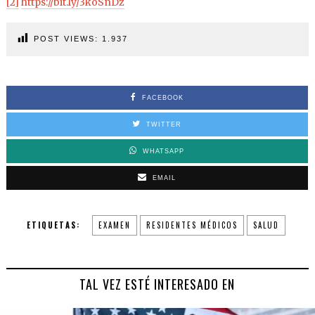
[2]
https://bit.ly/3koSnDz
POST VIEWS:
1.937
FACEBOOK
TWITTER
WHATSAPP
EMAIL
ETIQUETAS:
EXAMEN
RESIDENTES MÉDICOS
SALUD
TAL VEZ ESTÉ INTERESADO EN