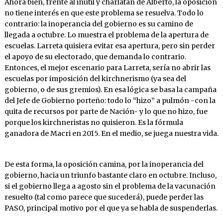
Ahora bien, frente al inútil y charlatán de Alberto, la oposición
no tiene interés en que este problema se resuelva. Todo lo
contrario: la inoperancia del gobierno es su camino de
llegada a octubre. Lo muestra el problema de la apertura de
escuelas. Larreta quisiera evitar esa apertura, pero sin perder
el apoyo de su electorado, que demanda lo contrario.
Entonces, el mejor escenario para Larreta, sería no abrir las
escuelas por imposición del kirchnerismo (ya sea del
gobierno, o de sus gremios). En esa lógica se basa la campaña
del Jefe de Gobierno porteño: todo lo “hizo” a pulmón -con la
quita de recursos por parte de Nación- y lo que no hizo, fue
porque los kirchneristas no quisieron. Es la fórmula
ganadora de Macri en 2015. En el medio, se juega nuestra vida.
De esta forma, la oposición camina, por la inoperancia del
gobierno, hacia un triunfo bastante claro en octubre. Incluso,
si el gobierno llega a agosto sin el problema de la vacunación
resuelto (tal como parece que sucederá), puede perder las
PASO, principal motivo por el que ya se habla de suspenderlas.