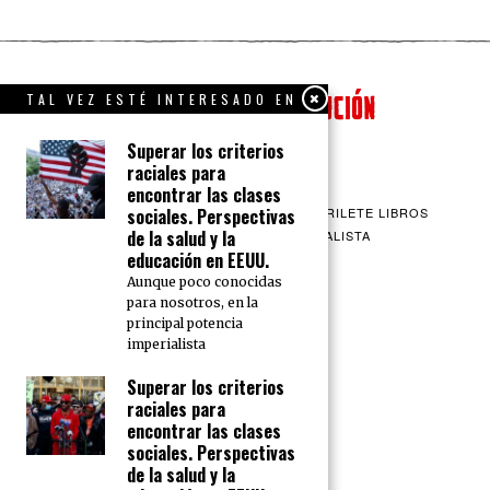
TAL VEZ ESTÉ INTERESADO EN
Superar los criterios
raciales para
encontrar las clases
QUIENES SOMOS
CONTACTO
BARRILETE LIBROS
sociales. Perspectivas
de la salud y la
CEICS
ENGLISH
VÍA SOCIALISTA
educación en EEUU.
Aunque poco conocidas
para nosotros, en la
principal potencia
imperialista
Superar los criterios
raciales para
encontrar las clases
sociales. Perspectivas
de la salud y la