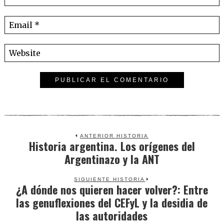
ANTERIOR HISTORIA
Historia argentina. Los orígenes del
Previous
Argentinazo y la ANT
post:
SIGUIENTE HISTORIA
¿A dónde nos quieren hacer volver?: Entre
Next
las genuflexiones del CEFyL y la desidia de
post:
las autoridades