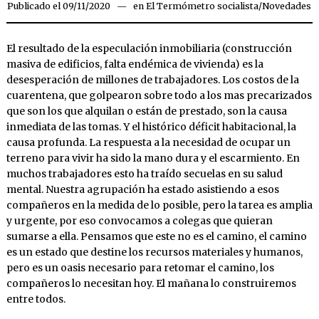
Publicado el
09/11/2020
09/11/2020
en
El Termómetro socialista
/
Novedades
El resultado de la especulación inmobiliaria (construcción
masiva de edificios, falta endémica de vivienda) es la
desesperación de millones de trabajadores. Los costos de la
cuarentena, que golpearon sobre todo a los mas precarizados
que son los que alquilan o están de prestado, son la causa
inmediata de las tomas. Y el histórico déficit habitacional, la
causa profunda. La respuesta a la necesidad de ocupar un
terreno para vivir ha sido la mano dura y el escarmiento. En
muchos trabajadores esto ha traído secuelas en su salud
mental. Nuestra agrupación ha estado asistiendo a esos
compañeros en la medida de lo posible, pero la tarea es amplia
y urgente, por eso convocamos a colegas que quieran
sumarse a ella. Pensamos que este no es el camino, el camino
es un estado que destine los recursos materiales y humanos,
pero es un oasis necesario para retomar el camino, los
compañeros lo necesitan hoy. El mañana lo construiremos
entre todos.