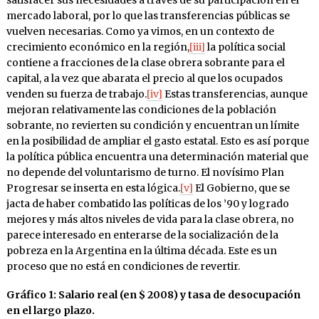
satisfacer sus necesidades a través de su participación en el
mercado laboral, por lo que las transferencias públicas se
vuelven necesarias. Como ya vimos, en un contexto de
crecimiento económico en la región,
[iii]
la política social
contiene a fracciones de la clase obrera sobrante para el
capital, a la vez que abarata el precio al que los ocupados
venden su fuerza de trabajo.
[iv]
Estas transferencias, aunque
mejoran relativamente las condiciones de la población
sobrante, no revierten su condición y encuentran un límite
en la posibilidad de ampliar el gasto estatal. Esto es así porque
la política pública encuentra una determinación material que
no depende del voluntarismo de turno. El novísimo Plan
Progresar se inserta en esta lógica.
[v]
El Gobierno, que se
jacta de haber combatido las políticas de los ’90 y logrado
mejores y más altos niveles de vida para la clase obrera, no
parece interesado en enterarse de la socialización de la
pobreza en la Argentina en la última década. Este es un
proceso que no está en condiciones de revertir.
Gráfico 1: Salario real (en $ 2008) y tasa de desocupación
en el largo plazo.