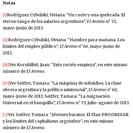
Notas
[i]
Rodríguez Cybulski, Viviana: “Un corte y una quebrada. El
eterno tango de los salarios argentinos”,
El Aromo
n° 72,
mayo-junio de 2013.
[ii]
Rodríguez Cybulski, Viviana: “Hambre para mañana. Los
límites del empleo público”,
El Aromo n° 66
, mayo-junio de
2012.
[iii]
Ver Kornblihtt, Juan: “Esto recién empieza”, en este mismo
número de
El Aromo
.
[iv]
Ver Seiffer, Tamara: “La máquina de subsidios. La clase
obrera argentina y la política asistencial”,
El Aromo n° 60,
mayo-junio de 2011; Seiffer, Tamara: “La Asignación
Universal en el banquillo”,
El Aromo
n° 73, julio-agosto de 2013.
[v]
Ver Seiffer, Tamara: “Jóvenes baratos. El Plan PROGRESAR
y los límites del capitalismo argentino”, en este mismo
número de
El Aromo
.