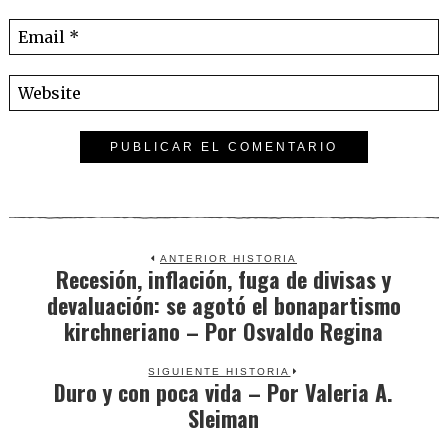
ANTERIOR HISTORIA
Recesión, inflación, fuga de divisas y
Previous
devaluación: se agotó el bonapartismo
post:
kirchneriano – Por Osvaldo Regina
SIGUIENTE HISTORIA
Duro y con poca vida – Por Valeria A.
Next
Sleiman
post: