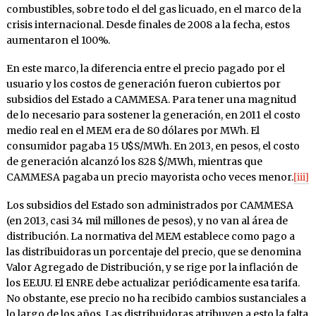
combustibles, sobre todo el del gas licuado, en el marco de la
crisis internacional. Desde finales de 2008 a la fecha, estos
aumentaron el 100%.
En este marco, la diferencia entre el precio pagado por el
usuario y los costos de generación fueron cubiertos por
subsidios del Estado a CAMMESA. Para tener una magnitud
de lo necesario para sostener la generación, en 2011 el costo
medio real en el MEM era de 80 dólares por MWh. El
consumidor pagaba 15 U$S/MWh. En 2013, en pesos, el costo
de generación alcanzó los 828 $/MWh, mientras que
CAMMESA pagaba un precio mayorista ocho veces menor.
[iii]
Los subsidios del Estado son administrados por CAMMESA
(en 2013, casi 34 mil millones de pesos), y no van al área de
distribución. La normativa del MEM establece como pago a
las distribuidoras un porcentaje del precio, que se denomina
Valor Agregado de Distribución, y se rige por la inflación de
los EE.UU. El ENRE debe actualizar periódicamente esa tarifa.
No obstante, ese precio no ha recibido cambios sustanciales a
lo largo de los años. Las distribuidoras atribuyen a esto la falta