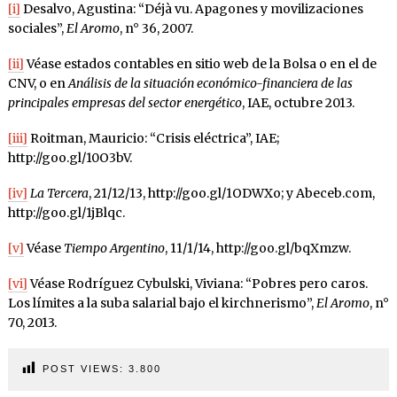
[i]
Desalvo, Agustina: “Déjà vu. Apagones y movilizaciones
sociales”,
El Aromo
, n° 36, 2007.
[ii]
Véase estados contables en sitio web de la Bolsa o en el de
CNV, o en
Análisis de la situación económico-financiera de las
principales empresas del sector energético
, IAE, octubre 2013.
[iii]
Roitman, Mauricio: “Crisis eléctrica”, IAE;
http://goo.gl/10O3bV.
[iv]
La Tercera
, 21/12/13, http://goo.gl/1ODWXo; y Abeceb.com,
http://goo.gl/1jBlqc.
[v]
Véase
Tiempo Argentino
, 11/1/14, http://goo.gl/bqXmzw.
[vi]
Véase Rodríguez Cybulski, Viviana: “Pobres pero caros.
Los límites a la suba salarial bajo el kirchnerismo”,
El Aromo
, n°
70, 2013.
POST VIEWS:
3.800