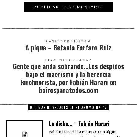
ANTERIOR HISTORIA
A pique – Betania Farfaro Ruiz
Previous
post:
SIGUIENTE HISTORIA
Gente que anda sobrando…Los despidos
Next
bajo el macrismo y la herencia
post:
kirchnerista, por Fabián Harari en
bairesparatodos.com
ÚLTIMAS NOVEDADES DE EL AROMO Nº 77
Lo dicho… – Fabián Harari
Fabián Harari (LAP-CEICS) En algún