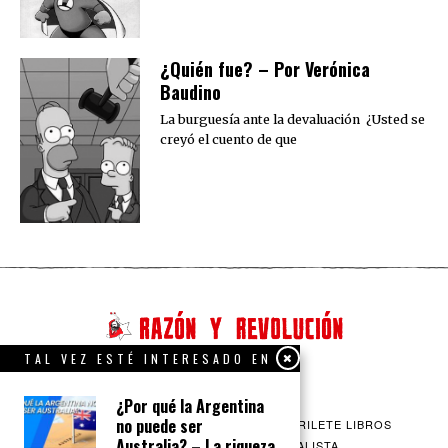
¿Quién fue? – Por Verónica
Baudino
La burguesía ante la devaluación ¿Usted se
creyó el cuento de que
TAL VEZ ESTÉ INTERESADO EN
¿Por qué la Argentina
no puede ser
QUIENES SOMOS
CONTACTO
BARRILETE LIBROS
Australia? – La riqueza
CEICS
ENGLISH
VÍA SOCIALISTA