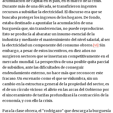
acumulación de capital en el país, en el marco de la crisis.
Durante más de una década, se transfirieron ingentes
recursos a subsidiar la electricidad. El discurso era que se
buscaba proteger los ingresos de los hogares. De fondo,
estaba destinado a apuntalar la acumulación de una
burguesía que, sin transferencias, no puede reproducirse.
Esto se producía al abaratar un insumo esencial de la
industria y mediante el mantenimiento del nivel salarial, al ser
la electricidad un componente del consumo obrero.
[vi]
Sin
embargo, a pesar de estos incentivos, en diez años no
surgieron sectores que se insertaran competitivamente en el
mercado mundial. La perspectiva de una posible quita parcial
de subsidios, ante las dificultades de conseguir
endeudamiento externo, no hace más que reconocer este
fracaso. Un escenario como el que se vislumbra, sin un
cambio en la estructura general de la propiedad del sector, es
el de un círculo vicioso: el alivio en las arcas del Gobierno por
el sinceramiento de tarifas profundizará la contracción de la
economía, y con ello la crisis.
Para la clase obrera, el “rodrigazo” que descarga la burguesía