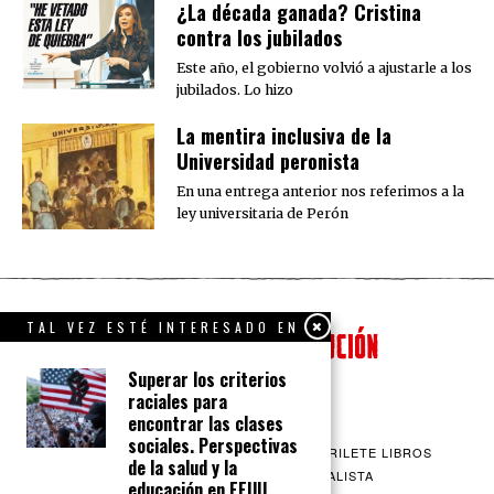
¿La década ganada? Cristina
contra los jubilados
Este año, el gobierno volvió a ajustarle a los
jubilados. Lo hizo
La mentira inclusiva de la
Universidad peronista
En una entrega anterior nos referimos a la
ley universitaria de Perón
TAL VEZ ESTÉ INTERESADO EN
Superar los criterios
raciales para
encontrar las clases
sociales. Perspectivas
QUIENES SOMOS
CONTACTO
BARRILETE LIBROS
de la salud y la
CEICS
ENGLISH
VÍA SOCIALISTA
educación en EEUU.