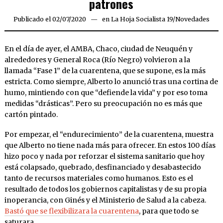
patrones
Publicado el
02/07/2020
02/07/2020
en
La Hoja Socialista 19
/
Novedades
En el día de ayer, el AMBA, Chaco, ciudad de Neuquén y
alrededores y General Roca (Río Negro) volvieron a la
llamada “Fase 1” de la cuarentena, que se supone, es la más
estricta. Como siempre, Alberto lo anunció tras una cortina de
humo, mintiendo con que “defiende la vida” y por eso toma
medidas “drásticas”. Pero su preocupación no es más que
cartón pintado.
Por empezar, el “endurecimiento” de la cuarentena, muestra
que Alberto no tiene nada más para ofrecer. En estos 100 días
hizo poco y nada por reforzar el sistema sanitario que hoy
está colapsado, quebrado, desfinanciado y desabastecido
tanto de recursos materiales como humanos. Esto es el
resultado de todos los gobiernos capitalistas y de su propia
inoperancia, con Ginés y el Ministerio de Salud a la cabeza.
Bastó que se flexibilizara la cuarentena
, para que todo se
saturara.