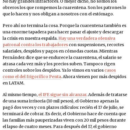
No hay grandes infractores. O mejor dicho, no somos los
obreros los que rompemos la cuarentena. Son los patrones lo
que lo hacen y nos obligan a nosotros con el estómago.
Pero ahí no termina la cosa. Porque la cuarentena también es
una enorme tapadera para hacer pasar el ajuste y descargar
la crisis en nuestra espalda.
Hay una verdadera ofensiva
patronal contra los trabajadores
con suspensiones, recortes
salariales, despidos y pagos en cómodas cuotas. Mientras
Fernández dice que se endurece la cuarentena, el salario se
atrasa cada vez más y los precios suben. Tampoco rigen
controles sobre los despidos. Ya lo vimos en varios
casos
como el del frigorífico Penta
. Ahora vienen por más despidos
en LATAM.
Al mismo tiempo,
el IFE sigue sin alcanzar
. Además de tratarse
de una suma irrisoria (10 mil pesos), el Gobierno apenas la
pagó dos veces y con plazos ridículos: recién el 17 de julio, se
terminará de cobrar. Es decir, el Gobierno hace de cuenta que
las familias más pauperizadas viven con 20 mil pesos durante
el lapso de cuatro meses. Para después del 17, el gobierno