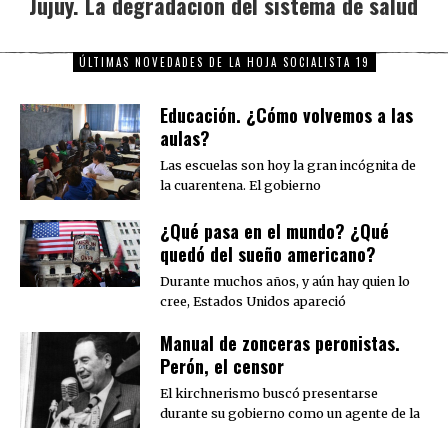
Jujuy. La degradación del sistema de salud
Next
post:
ÚLTIMAS NOVEDADES DE LA HOJA SOCIALISTA 19
Educación. ¿Cómo volvemos a las
aulas?
Las escuelas son hoy la gran incógnita de
la cuarentena. El gobierno
¿Qué pasa en el mundo? ¿Qué
quedó del sueño americano?
Durante muchos años, y aún hay quien lo
cree, Estados Unidos apareció
Manual de zonceras peronistas.
Perón, el censor
El kirchnerismo buscó presentarse
durante su gobierno como un agente de la