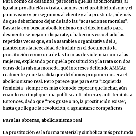
Para colmo de desatinos, parecería que las abolicionistas, al
igualar prostitución y trata, caemos en el prohibicionismo y el
punitivismo y perseguimos al cliente y a la prostituta, además
de que deberíamos dejar de lado las “acusaciones morales”.
Bastaría con buscar abolicionismo en el diccionario para
desmentir semejante disparate, o habernos escuchado las
repetidas veces que, en la asamblea organizativa del 3J,
planteamos la necesidad de incluir en el documento la
prostitución como una de las formas de violencia contra las
mujeres, explicando por qué la prostitución y la trata son dos
caras de la misma moneda, qué intereses defiende AMMAr
realmente y que la salida que debíamos proponernos era el
abolicionismo real. Pero parece que para esta “izquierda
feminista” siempre es más cómodo esperar que luchar, aún
cuando eso implique una política anti-obrera y anti-feminista.
Entonces, dado que “nos guste o no, la prostitución existe”,
hasta que llegue la revolución, a aguantarse compañeras.
Para las obreras, abolicionismo real
La prostitución es la forma material y simbólica más profunda