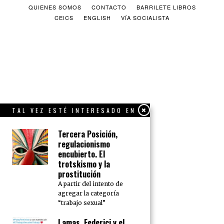
QUIENES SOMOS
CONTACTO
BARRILETE LIBROS
CEICS
ENGLISH
VÍA SOCIALISTA
TAL VEZ ESTÉ INTERESADO EN
Tercera Posición,
regulacionismo
encubierto. El
trotskismo y la
prostitución
A partir del intento de
agregar la categoría
“trabajo sexual”
Lamas, Federici y el