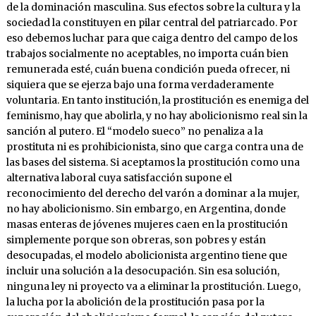
de la dominación masculina. Sus efectos sobre la cultura y la
sociedad la constituyen en pilar central del patriarcado. Por
eso debemos luchar para que caiga dentro del campo de los
trabajos socialmente no aceptables, no importa cuán bien
remunerada esté, cuán buena condición pueda ofrecer, ni
siquiera que se ejerza bajo una forma verdaderamente
voluntaria. En tanto institución, la prostitución es enemiga del
feminismo, hay que abolirla, y no hay abolicionismo real sin la
sanción al putero. El “modelo sueco” no penaliza a la
prostituta ni es prohibicionista, sino que carga contra una de
las bases del sistema. Si aceptamos la prostitución como una
alternativa laboral cuya satisfacción supone el
reconocimiento del derecho del varón a dominar a la mujer,
no hay abolicionismo. Sin embargo, en Argentina, donde
masas enteras de jóvenes mujeres caen en la prostitución
simplemente porque son obreras, son pobres y están
desocupadas, el modelo abolicionista argentino tiene que
incluir una solución a la desocupación. Sin esa solución,
ninguna ley ni proyecto va a eliminar la prostitución. Luego,
la lucha por la abolición de la prostitución pasa por la