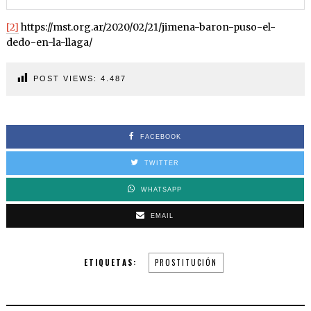
[2]
https://mst.org.ar/2020/02/21/jimena-baron-puso-el-
dedo-en-la-llaga/
POST VIEWS:
4.487
FACEBOOK
TWITTER
WHATSAPP
EMAIL
ETIQUETAS:
PROSTITUCIÓN