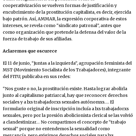
cooperativización se vuelven formas de justificación y
encubrimiento de la prostitución capitalista, es decir, ejercida
bajo patrón. Así, AMMAR, la expresión corporativa de estos
intereses, se revela como “sindicato patronal”, antes que
como organización que pretende la defensa del valor de la
fuerza de trabajo de sus afiliadas.
Aclaremos que oscurece
El 11 de junio, “Juntas a la izquierda”, agrupación feminista del
MST (Movimiento Socialista de los Trabajadores), integrante
del FITU, publicaba en sus redes:
“Nos guste o no, la prostitución existe. Hasta lograr abolirla
junto al capitalismo patriarcal, hay que reconocer derechos
sociales y a lxs trabajadorxs sexuales autónomxs…. El
formulario original de inscripción incluía a lxs trabajadorxs
sexuales, pero por la presión abolicionista clerical se las volvió
a clandestinizar… No compartimos el concepto de “trabajo
sexual” porque no entendemos la sexualidad como
mercancía, pero exigimos derechos sociales para lxs