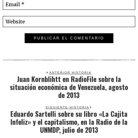
ANTERIOR HISTORIA
Juan Kornblihtt en RadioFile sobre la
Previous
situación económica de Venezuela, agosto
post:
de 2013
SIGUIENTE HISTORIA
Eduardo Sartelli sobre su libro «La Cajita
Next
Infeliz» y el capitalismo, en la Radio de la
post:
UNMDP, julio de 2013