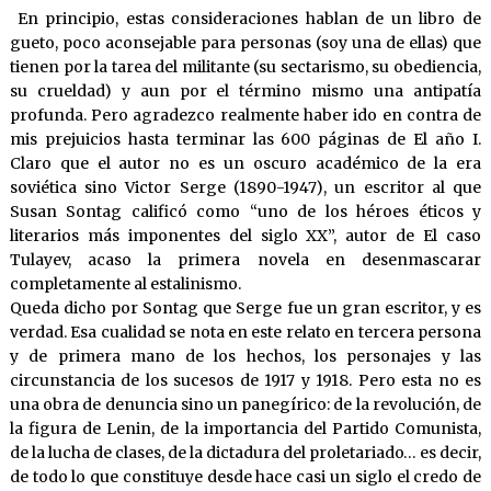
En principio, estas consideraciones hablan de un libro de
gueto, poco aconsejable para personas (soy una de ellas) que
tienen por la tarea del militante (su sectarismo, su obediencia,
su crueldad) y aun por el término mismo una antipatía
profunda. Pero agradezco realmente haber ido en contra de
mis prejuicios hasta terminar las 600 páginas de El año I.
Claro que el autor no es un oscuro académico de la era
soviética sino Victor Serge (1890-1947), un escritor al que
Susan Sontag calificó como “uno de los héroes éticos y
literarios más imponentes del siglo XX”, autor de El caso
Tulayev, acaso la primera novela en desenmascarar
completamente al estalinismo.
Queda dicho por Sontag que Serge fue un gran escritor, y es
verdad. Esa cualidad se nota en este relato en tercera persona
y de primera mano de los hechos, los personajes y las
circunstancia de los sucesos de 1917 y 1918. Pero esta no es
una obra de denuncia sino un panegírico: de la revolución, de
la figura de Lenin, de la importancia del Partido Comunista,
de la lucha de clases, de la dictadura del proletariado… es decir,
de todo lo que constituye desde hace casi un siglo el credo de