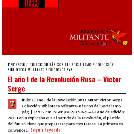
POSTED
11/01/2016
16/11/2019
COLECCIÓN BÁSICOS DEL SOCIALISMO
/
COLECCIÓN
ON
BIBLIOTECA MILITANTE
/
EDICIONES RYR
El año I de la Revolución Rusa – Victor
Serge
ítulo: El año I de la Revolución Rusa Autor: Victor Serge
T
Colección: Biblioteca Militante-Básicos del Socialismo
pág. | 12 x 17 cm ISBN: 978-987-1421-41-1 Año de edición:
2011 Lenin explicaba que el partido de la revolución, el partido
del futuro, tiene que prepararse para tres tareas. La primera es
Seguir leyendo
convencer…