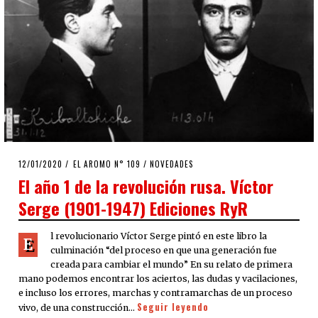
POSTED
12/01/2020
07/04/2020
EL AROMO N° 109
/
NOVEDADES
ON
El año 1 de la revolución rusa. Víctor
Serge (1901-1947) Ediciones RyR
l revolucionario Víctor Serge pintó en este libro la
E
culminación “del proceso en que una generación fue
creada para cambiar el mundo” En su relato de primera
mano podemos encontrar los aciertos, las dudas y vacilaciones,
e incluso los errores, marchas y contramarchas de un proceso
Seguir leyendo
vivo, de una construcción…