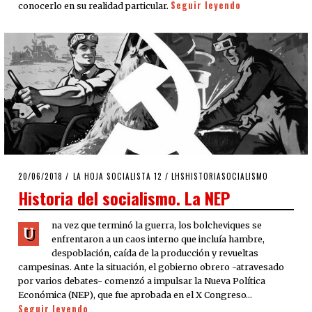
Seguir leyendo
conocerlo en su realidad particular.
POSTED
20/06/2018
LA HOJA SOCIALISTA 12
/
LHSHISTORIASOCIALISMO
ON
Historia del socialismo. La NEP
na vez que terminó la guerra, los bolcheviques se
U
enfrentaron a un caos interno que incluía hambre,
despoblación, caída de la producción y revueltas
campesinas. Ante la situación, el gobierno obrero -atravesado
por varios debates- comenzó a impulsar la Nueva Política
Económica (NEP), que fue aprobada en el X Congreso…
Seguir leyendo