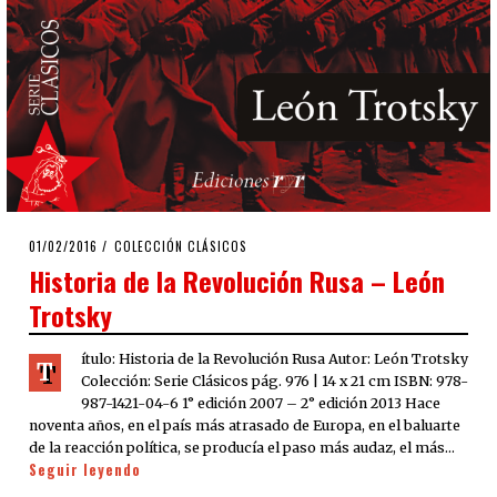
POSTED
01/02/2016
17/08/2019
COLECCIÓN CLÁSICOS
ON
Historia de la Revolución Rusa – León
Trotsky
ítulo: Historia de la Revolución Rusa Autor: León Trotsky
T
Colección: Serie Clásicos pág. 976 | 14 x 21 cm ISBN: 978-
987-1421-04-6 1° edición 2007 – 2° edición 2013 Hace
noventa años, en el país más atrasado de Europa, en el baluarte
de la reacción política, se producía el paso más audaz, el más…
Seguir leyendo