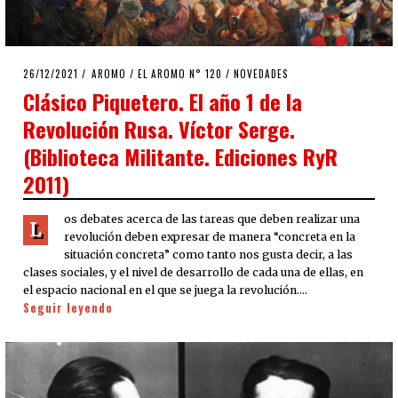
POSTED
26/12/2021
26/12/2021
AROMO
/
EL AROMO N° 120
/
NOVEDADES
ON
Clásico Piquetero. El año 1 de la
Revolución Rusa. Víctor Serge.
(Biblioteca Militante. Ediciones RyR
2011)
os debates acerca de las tareas que deben realizar una
L
revolución deben expresar de manera “concreta en la
situación concreta” como tanto nos gusta decir, a las
clases sociales, y el nivel de desarrollo de cada una de ellas, en
el espacio nacional en el que se juega la revolución.…
Seguir leyendo