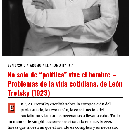
POSTED
27/10/2019
19/11/2019
AROMO
/
EL AROMO N° 107
ON
No solo de “política” vive el hombre –
Problemas de la vida cotidiana, de León
Trotsky (1923)
n 1923 Trotstky escribía sobre la composición del
E
proletariado, la revolución, la construcción del
socialismo y las tareas necesarias a llevar a cabo. Todo
un mundo de simplificaciones cuestionado en unas breves
líneas que muestran que el mundo es complejo y es necesario