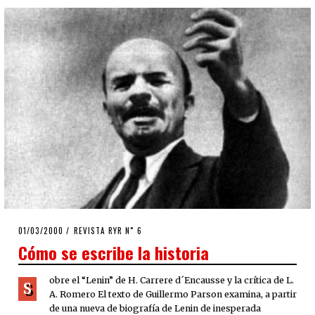
POSTED
01/03/2000
02/04/2020
REVISTA RYR N˚ 6
ON
Cómo se escribe la historia
obre el “Lenin” de H. Carrere d´Encausse y la crítica de L.
S
A. Romero El texto de Guillermo Parson examina, a partir
de una nueva de biografía de Lenin de inesperada