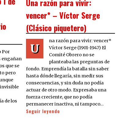
 I de
Una razón para vivir:
vencer* – Víctor Serge
rio
(Clásico piquetero)
na razón para vivir: vencer*
U
Víctor Serge (1901-1947) El
o Por
Comité Obrero no se
as engañan
planteaba las preguntas de
os que se
fondo. Emprendía la batalla sin saber
to pero
hasta dónde llegaría, sin medir sus
Aunque
consecuencias, y sin duda no podía
invisible
actuar de otro modo. Expresaba una
s
fuerza creciente, que no podía
ía de los
permanecer inactiva, ni tampoco…
Seguir leyendo