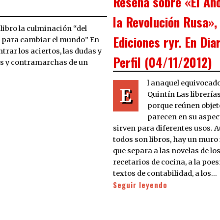
Reseña sobre «El Año
la Revolución Rusa»,
 libro la culminación “del
Ediciones ryr. En Dia
a para cambiar el mundo” En
ar los aciertos, las dudas y
Perfil (04/11/2012)
has y contramarchas de un
l anaquel equivocad
E
Quintín Las librerí
porque reúnen objet
parecen en su aspec
sirven para diferentes usos. 
todos son libros, hay un muro 
que separa a las novelas de lo
recetarios de cocina, a la poes
textos de contabilidad, a los…
Seguir leyendo