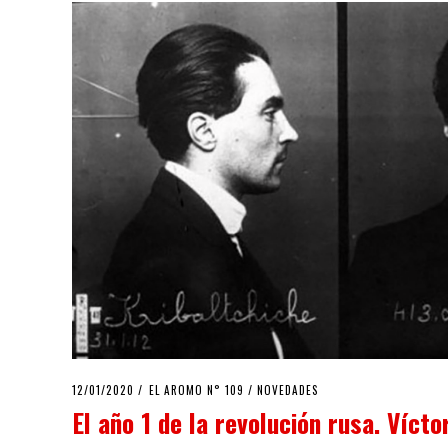
POSTED
12/01/2020
07/04/2020
EL AROMO N° 109
/
NOVEDADES
ON
El año 1 de la revolución rusa. Víct