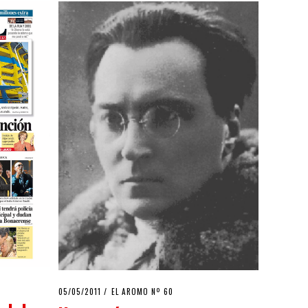
POSTED
05/05/2011
08/08/2020
EL AROMO Nº 60
ON