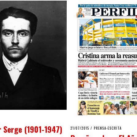
or Serge (1901-1947)
POSTED
21/07/2015
PRENSA-ESCRITA
ON