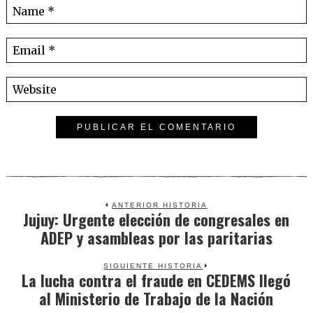
ANTERIOR HISTORIA
Jujuy: Urgente elección de congresales en
Previous
ADEP y asambleas por las paritarias
post:
SIGUIENTE HISTORIA
La lucha contra el fraude en CEDEMS llegó
Next
al Ministerio de Trabajo de la Nación
post: