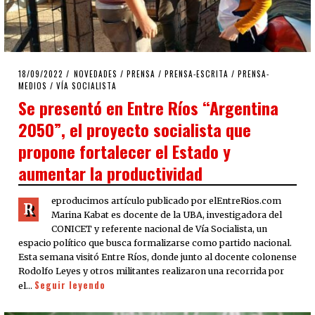
POSTED
18/09/2022
18/09/2022
NOVEDADES
/
PRENSA
/
PRENSA-ESCRITA
/
PRENSA-
ON
MEDIOS
/
VÍA SOCIALISTA
Se presentó en Entre Ríos “Argentina
2050”, el proyecto socialista que
propone fortalecer el Estado y
aumentar la productividad
eproducimos artículo publicado por elEntreRios.com
R
Marina Kabat es docente de la UBA, investigadora del
CONICET y referente nacional de Vía Socialista, un
espacio político que busca formalizarse como partido nacional.
Esta semana visitó Entre Ríos, donde junto al docente colonense
Rodolfo Leyes y otros militantes realizaron una recorrida por
Seguir leyendo
el…