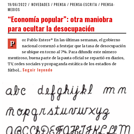
POSTED
19/06/2022
22/06/2022
NOVEDADES
/
PRENSA
/
PRENSA-ESCRITA
/
PRENSA-
ON
MEDIOS
“Economía popular”: otra maniobra
para ocultar la desocupación
or Pablo Estere* En las últimas semanas, el gobierno
P
nacional comenzó a festejar que la tasa de desocupación
se ubique en torno al 7%. Para difundir este número
mentiroso, buena parte de la pauta oficial se repartió en diarios,
TV, redes sociales y propaganda estática de los estadios de
Seguir leyendo
fútbol…