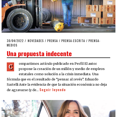
POSTED
30/04/2022
30/04/2022
NOVEDADES
/
PRENSA
/
PRENSA-ESCRITA
/
PRENSA-
ON
MEDIOS
Una propuesta indecente
ompartimos artículo publicado en Perfil El autor
C
propone la creación de un millón y medio de empleos
estatales como solución a la crisis inmediata. Una
fórmula que es el resultado de “pensar al revés”. Eduardo
Sartelli Ante la evidencia de que la situación económica no deja
Seguir leyendo
de agravarse (y de…