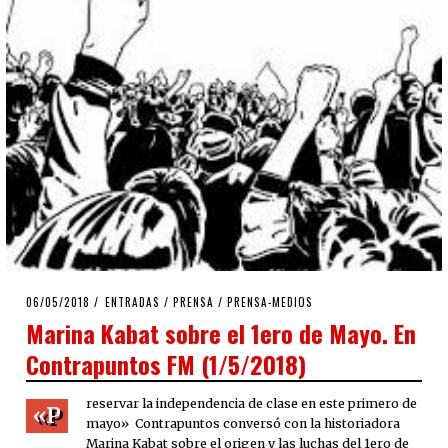
POSTED
06/05/2018
ENTRADAS
/
PRENSA
/
PRENSA-MEDIOS
ON
Marina Kabat sobre el 1ero de Mayo. En
Contrapuntos FM (1/5/2018)
reservar la independencia de clase en este primero de
«P
mayo» Contrapuntos conversó con la historiadora
Marina Kabat sobre el origen y las luchas del 1ero de