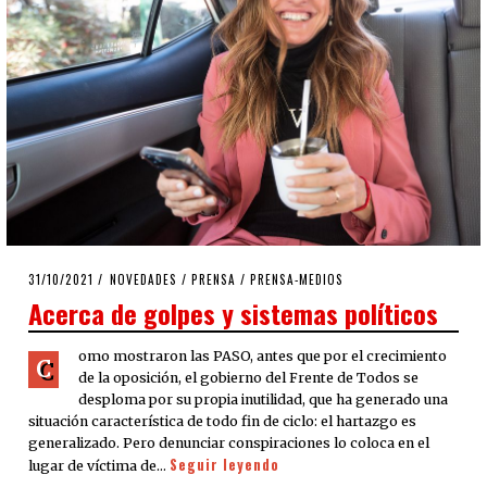
POSTED
31/10/2021
31/10/2021
NOVEDADES
/
PRENSA
/
PRENSA-MEDIOS
ON
Acerca de golpes y sistemas políticos
omo mostraron las PASO, antes que por el crecimiento
C
de la oposición, el gobierno del Frente de Todos se
desploma por su propia inutilidad, que ha generado una
situación característica de todo fin de ciclo: el hartazgo es
generalizado. Pero denunciar conspiraciones lo coloca en el
Seguir leyendo
lugar de víctima de…