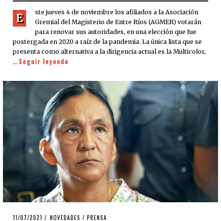
ste jueves 4 de noviembre los afiliados a la Asociación
E
Gremial del Magisterio de Entre Ríos (AGMER) votarán
para renovar sus autoridades, en una elección que fue
postergada en 2020 a raíz de la pandemia. La única lista que se
presenta como alternativa a la dirigencia actual es la Multicolor,
Seguir leyendo
…
POSTED
11/07/2021
11/07/2021
NOVEDADES
/
PRENSA