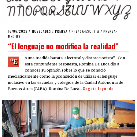
POSTED
16/06/2022
22/06/2022
NOVEDADES
/
PRENSA
/
PRENSA-ESCRITA
/
PRENSA-
ON
MEDIOS
“El lenguaje no modifica la realidad”
s una medida barata, electoral y distraccionista” . Con
“E
esta contundente respuesta, Romina De Luca dio a
conocer su opinión sobre lo que se conoció
mediáticamente como la prohibición de utilizar el lenguaje
inclusivo en las escuelas y colegios de la Ciudad Autónoma de
Seguir leyendo
Buenos Aires (CABA). Romina De Luca…