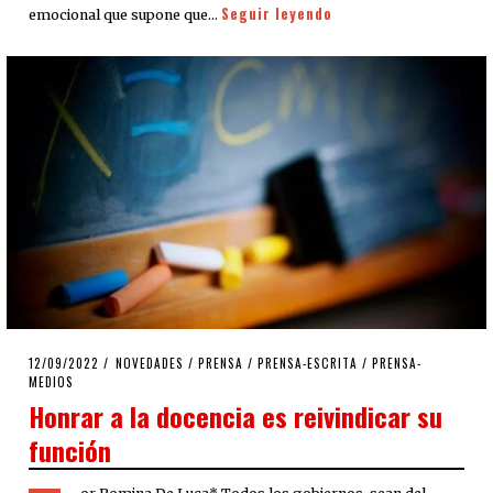
Seguir leyendo
emocional que supone que…
POSTED
12/09/2022
12/09/2022
NOVEDADES
/
PRENSA
/
PRENSA-ESCRITA
/
PRENSA-
ON
MEDIOS
​Honrar a la docencia es reivindicar su
función