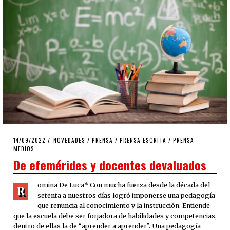
POSTED
14/09/2022
14/09/2022
NOVEDADES
/
PRENSA
/
PRENSA-ESCRITA
/
PRENSA-
ON
MEDIOS
De efemérides y docentes devaluados
omina De Luca* Con mucha fuerza desde la década del
R
setenta a nuestros días logró imponerse una pedagogía
que renuncia al conocimiento y la instrucción. Entiende
que la escuela debe ser forjadora de habilidades y competencias,
dentro de ellas la de “aprender a aprender”. Una pedagogía