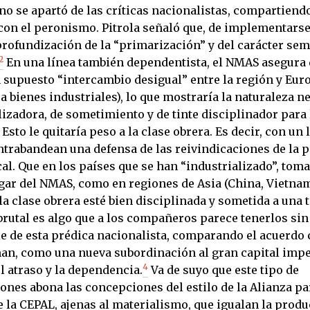
no se apartó de las críticas nacionalistas, compartiend
on el peronismo. Pitrola señaló que, de implementarse
 profundización de la “primarización” y del carácter sem
2
En una línea también dependentista, el NMAS asegura 
n supuesto “intercambio desigual” entre la región y Eur
 bienes industriales), lo que mostraría la naturaleza ne
izadora, de sometimiento y de tinte disciplinador para 
 Esto le quitaría peso a la clase obrera. Es decir, con un
ntrabandean una defensa de las reivindicaciones de la p
al. Que en los países que se han “industrializado”, tom
gar del NMAS, como en regiones de Asia (China, Vietna
a clase obrera esté bien disciplinada y sometida a una 
brutal es algo que a los compañeros parece tenerlos sin
le de esta prédica nacionalista, comparando el acuerdo 
n, como una nueva subordinación al gran capital impe
4
l atraso y la dependencia.
Va de suyo que este tipo de
ones abona las concepciones del estilo de la Alianza pa
e la CEPAL, ajenas al materialismo, que igualan la prod