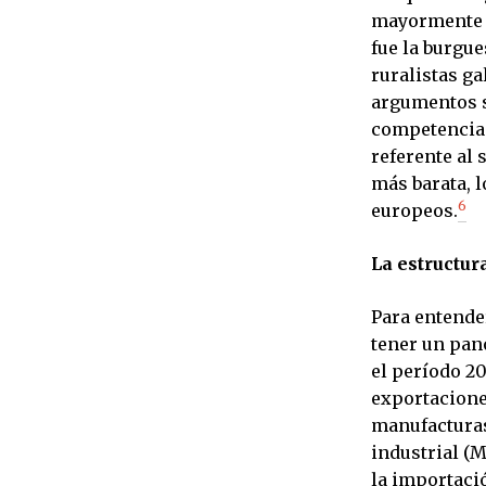
mayormente p
fue la burgue
ruralistas ga
argumentos s
competencia 
referente al
más barata, l
6
europeos.
La estructur
Para entender
tener un pan
el período 2
exportacione
manufacturas
industrial (M
la importació