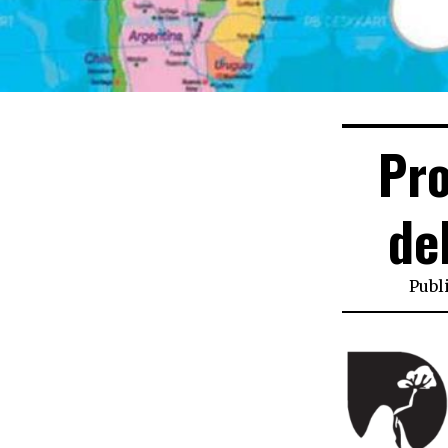
Pro
de
Publ