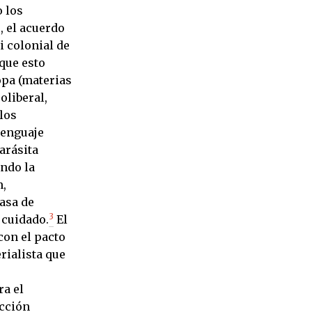
o los
, el acuerdo
i colonial de
que esto
opa (materias
oliberal,
los
 lenguaje
arásita
ando la
m,
tasa de
3
 cuidado.
El
con el pacto
rialista que
ra el
ucción