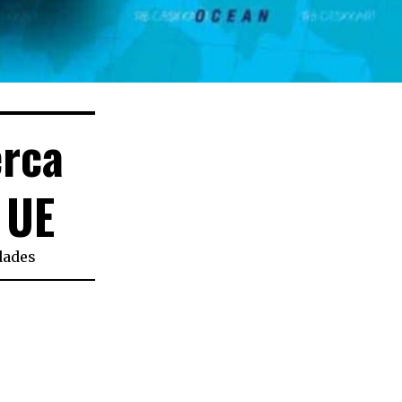
erca
 UE
dades