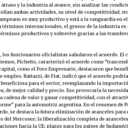
 atraso y la industria al avance, sin analizar las condic
ollan ambas actividades, su nivel de competitividad, et
pampeano es muy productivo y está a la vanguardia en el
 términos internacionales, el grueso de la industria es d
términos productivos y sobrevive gracias a las transfer
 los funcionarios oficialistas saludaron el acuerdo. El 
iemos, Pichetto, caracterizó el acuerdo como “trascend
capital, como el Foro Empresario, destacaron que benefi
 empleo. Rattazzi, de Fiat, indicó que el acuerdo podrí
beneficiosa para el sector, reemplazando la importació
a, de mejor calidad y precio. Eso provocaría la necesid
 cadena de valor y ganar competitividad, con el atracti
rme” para la automotriz argentina. En el resumen de P
rdo, se destaca la futura eliminación de aranceles para 
s del Mercosur; la liberalización completa de arancel
aciones hacia la UE; plazos para los países de Sudaméri