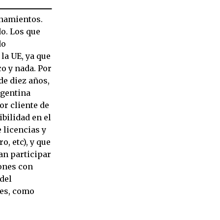
onamientos.
o. Los que
do
la UE, ya que
o y nada. Por
de diez años,
rgentina
or cliente de
bilidad en el
 licencias y
, etc), y que
n participar
ones con
del
res, como