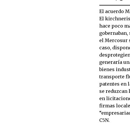
El acuerdo M
El kirchneri
hace poco má
gobernaban, s
el Mercosur 
caso, dispon
desprotegien
generaría un
bienes indus
transporte fl
patentes en l
se reduzcan 
en licitacio
firmas locale
“empresariad
C5N.