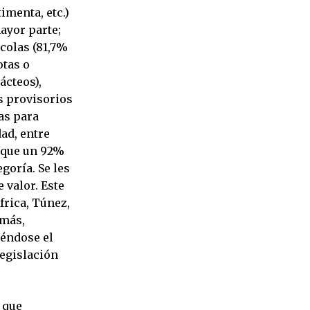
imenta, etc.)
ayor parte;
colas (81,7%
otas o
ácteos),
s provisorios
as para
ad, entre
a que un 92%
goría. Se les
valor. Este
frica, Túnez,
emás,
iéndose el
legislación
a que