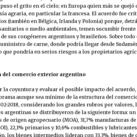
uso el grito en el cielo; en Europa quien más se quejó 
sía agraria, en particular la francesa. El acuerdo fue cri
los (también en Bélgica, Irlanda y Polonia) porque, detr
anitarios o medio ambientales, temen sucumbir frente 
de sus congéneres argentinos y brasileños. Sobre todo 
 suministro de carne, donde podría llegar desde Sudamé
o que pondría en serios riesgos a los propietarios agrí
a del comercio exterior argentino
 la coyuntura y evaluar el posible impacto del acuerdo,
orama aunque sea mínimo de la estructura del comercio
002-2018, considerando los grandes rubros por valores, 
s argentinas se distribuyeron de la siguiente forma: un
 de origen agropecuario (MOA), 31,7% manufacturas de
OI), 22,1% primarios y 10,6% combustibles y lubricantes
n, los bienes intermedios lideran con 33,3%, bienes de 