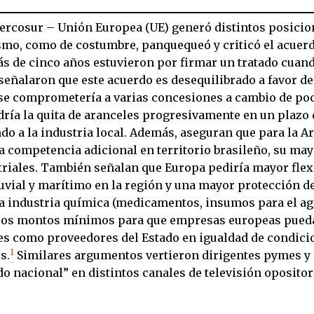
ercosur – Unión Europea (UE) generó distintos posici
smo, como de costumbre, panquequeó y criticó el acuerd
s de cinco años estuvieron por firmar un tratado cuan
eñalaron que este acuerdo es desequilibrado a favor de 
se comprometería a varias concesiones a cambio de poc
dría la quita de aranceles progresivamente en un plazo 
do a la industria local. Además, aseguran que para la A
a competencia adicional en territorio brasileño, su may
triales. También señalan que Europa pediría mayor flexi
uvial y marítimo en la región y una mayor protección de
a industria química (medicamentos, insumos para el agro
los montos mínimos para que empresas europeas pueda
nes como proveedores del Estado en igualdad de condici
1
s.
Similares argumentos vertieron dirigentes pymes y 
o nacional” en distintos canales de televisión oposito