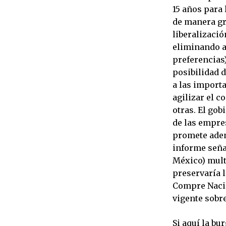
15 años para 
de manera gr
liberalizaci
eliminando a
preferencias)
posibilidad 
a las importa
agilizar el c
otras. El gob
de las empre
promete adem
informe seña
México) multi
preservaría 
Compre Nacio
vigente sobre
Si aquí la bu