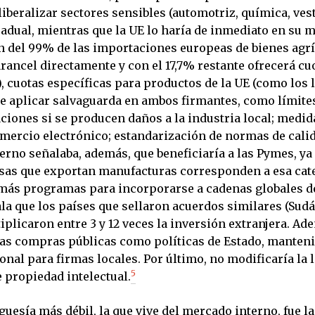
liberalizar sectores sensibles (automotriz, química, vest
adual, mientras que la UE lo haría de inmediato en su m
ón del 99% de las importaciones europeas de bienes agrí
rancel directamente y con el 17,7% restante ofrecerá cu
, cuotas específicas para productos de la UE (como los l
de aplicar salvaguarda en ambos firmantes, como límite
ciones si se producen daños a la industria local; medid
omercio electrónico; estandarización de normas de calid
ierno señalaba, además, que beneficiaría a las Pymes, y
sas que exportan manufacturas corresponden a esa cate
ás programas para incorporarse a cadenas globales de 
la que los países que sellaron acuerdos similares (Sudá
plicaron entre 3 y 12 veces la inversión extranjera. Ad
las compras públicas como políticas de Estado, manten
nal para firmas locales. Por último, no modificaría la 
5
 propiedad intelectual.
rguesía más débil, la que vive del mercado interno, fue l