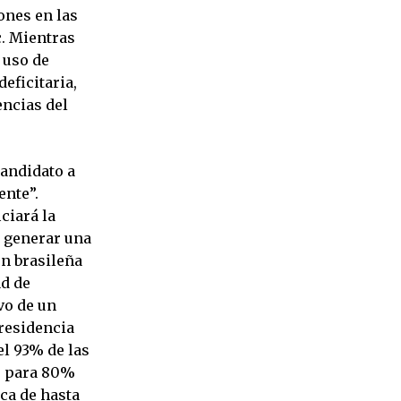
iones en las
c. Mientras
 uso de
eficitaria,
encias del
candidato a
ente”.
ciará la
a generar una
n brasileña
ad de
vo de un
residencia
el 93% de las
es para 80%
ca de hasta