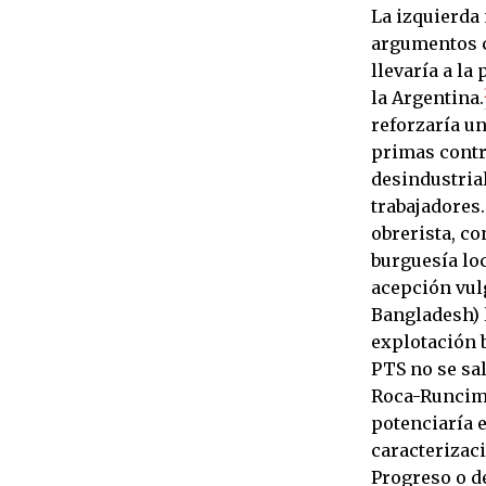
La izquierda 
argumentos c
llevaría a la
la Argentina.
reforzaría u
primas contra
desindustrial
trabajadores.
obrerista, co
burguesía loc
acepción vul
Bangladesh) l
explotación 
PTS no se sa
Roca-Runcima
potenciaría e
caracterizaci
Progreso o d