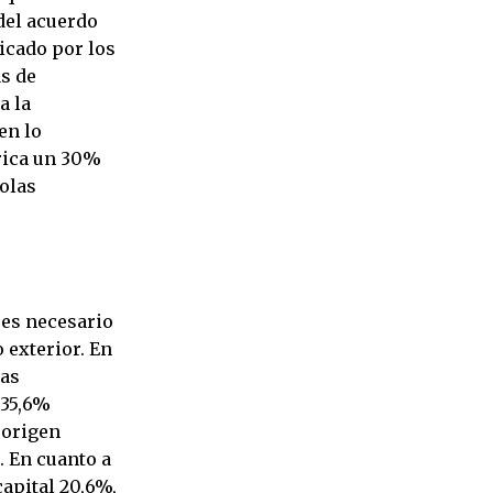
del acuerdo
ticado por los
ás de
a la
en lo
rica un 30%
colas
 es necesario
 exterior. En
las
 35,6%
 origen
. En cuanto a
capital 20,6%,