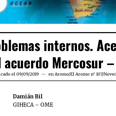
blemas internos. Ac
l acuerdo Mercosur –
icado el
09/09/2019
19/11/2019
en
Aromo
/
El Aromo n° 107
/
Nove
Damián Bil
GIHECA – OME