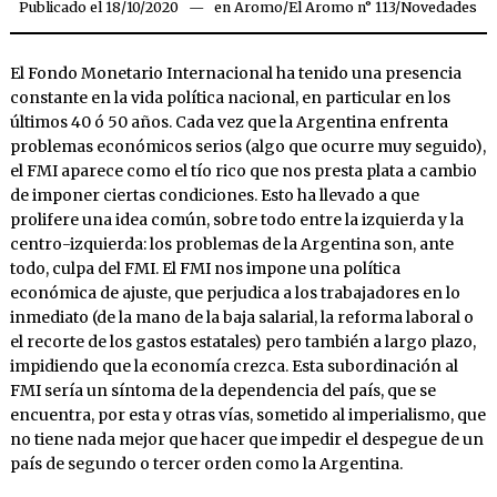
Publicado el
18/10/2020
17/10/2020
en
Aromo
/
El Aromo n° 113
/
Novedades
El Fondo Monetario Internacional ha tenido una presencia
constante en la vida política nacional, en particular en los
últimos 40 ó 50 años. Cada vez que la Argentina enfrenta
problemas económicos serios (algo que ocurre muy seguido),
el FMI aparece como el tío rico que nos presta plata a cambio
de imponer ciertas condiciones. Esto ha llevado a que
prolifere una idea común, sobre todo entre la izquierda y la
centro-izquierda: los problemas de la Argentina son, ante
todo, culpa del FMI. El FMI nos impone una política
económica de ajuste, que perjudica a los trabajadores en lo
inmediato (de la mano de la baja salarial, la reforma laboral o
el recorte de los gastos estatales) pero también a largo plazo,
impidiendo que la economía crezca. Esta subordinación al
FMI sería un síntoma de la dependencia del país, que se
encuentra, por esta y otras vías, sometido al imperialismo, que
no tiene nada mejor que hacer que impedir el despegue de un
país de segundo o tercer orden como la Argentina.