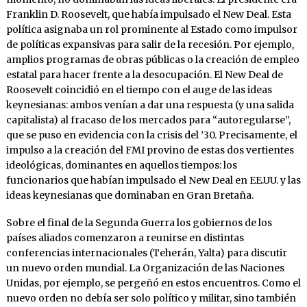
Franklin D. Roosevelt, que había impulsado el New Deal. Esta
política asignaba un rol prominente al Estado como impulsor
de políticas expansivas para salir de la recesión. Por ejemplo,
amplios programas de obras públicas o la creación de empleo
estatal para hacer frente a la desocupación. El New Deal de
Roosevelt coincidió en el tiempo con el auge de las ideas
keynesianas: ambos venían a dar una respuesta (y una salida
capitalista) al fracaso de los mercados para “autoregularse”,
que se puso en evidencia con la crisis del ’30. Precisamente, el
impulso a la creación del FMI provino de estas dos vertientes
ideológicas, dominantes en aquellos tiempos: los
funcionarios que habían impulsado el New Deal en EE.UU. y las
ideas keynesianas que dominaban en Gran Bretaña.
Sobre el final de la Segunda Guerra los gobiernos de los
países aliados comenzaron a reunirse en distintas
conferencias internacionales (Teherán, Yalta) para discutir
un nuevo orden mundial. La Organización de las Naciones
Unidas, por ejemplo, se pergeñó en estos encuentros. Como el
nuevo orden no debía ser solo político y militar, sino también