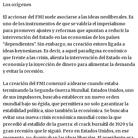
Los orígenes
El accionar del FMI suele asociarse a las ideas neoliberales. Es
uno de los instrumentos de que se valdría el imperialismo
para promover ajustes y reformas que apuntan a reducir la
intervención del Estado en las economías de los países
“dependientes”. Sin embargo, su creación estuvo ligada a
ideas keynesianas. Es decir, a aquel paradigma económico
que frente a las crisis, alienta la intervención del Estado en la
economía y la inyección de dinero para alimentar la demanda
y evitar la recesión.
La creación del FMI comenzó a idearse cuando estaba
terminando la Segunda Guerra Mundial. Estados Unidos, uno
de sus impulsores, buscaba establecer un nuevo orden
mundial bajo su égida, que permitiera no solo garantizar la
estabilidad política, sino también la económica. Se buscaba
evitar una nueva crisis económica mundial como la que
precedió al estallido de la guerra: el crack bursátil de 1929 y la
gran recesión que le siguió. Pero en Estados Unidos, en ese
momento, no dominaban las ideas liberales. El presidente era