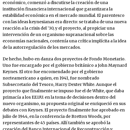
económico, comenzó a discutirse la creación de una
institución financiera internacional que garantizara la
estabilidad económica en el mercado mundial. El parentesco
con las ideas keynesianas era directo: se trataba de una nueva
reacción a la crisis del ’30, y el proyecto, al propiciar una
intervención de un organismo supranacional sobre las
economías nacionales, contenía una crítica implícita a la idea
de la autorregulación de los mercados.
De hecho, hubo en danza dos proyectos de Fondo Monetario.
Uno fue encargado por el gobierno británico a John Maynard
Keynes. El otro fue encomendado por el gobierno
norteamericano a quien, en 1941, fue nombrado
Subsecretario del Tesoro, Harry Dexter White. Aunque el
proyecto que finalmente se impuso fue el de White, que daba
primacía a los EE.UU. en la toma de decisiones dentro del
nuevo organismo, su propuesta original se enriqueció en sus
debates con Keynes. El proyecto finalmente fue aprobado en
julio de 1944, en la conferencia de Bretton Woods, por
representantes de 45 países. Allí también se aprobó la
creación del Banco Internacional de Reconstrucción y