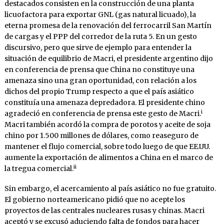
destacados consisten en la construcción de una planta
licuofactora para exportar GNL (gas natural licuado), la
eterna promesa de la renovación del ferrocarril San Martín
de cargas y el PPP del corredor de la ruta 5. En un gesto
discursivo, pero que sirve de ejemplo para entender la
situación de equilibrio de Macri, el presidente argentino dijo
en conferencia de prensa que China no constituye una
amenaza sino una gran oportunidad, con relación a los
dichos del propio Trump respecto a que el país asiático
constituía una amenaza depredadora. El presidente chino
i
agradeció en conferencia de prensa este gesto de Macri.
Macri también acordó la compra de porotos y aceite de soja
chino por 1.500 millones de dólares, como reaseguro de
mantener el flujo comercial, sobre todo luego de que EE.UU.
aumente la exportación de alimentos a China en el marco de
ii
la tregua comercial.
Sin embargo, el acercamiento al país asiático no fue gratuito.
El gobierno norteamericano pidió que no acepte los
proyectos de las centrales nucleares rusas y chinas. Macri
aceptó y se excusó aduciendo falta de fondos para hacer