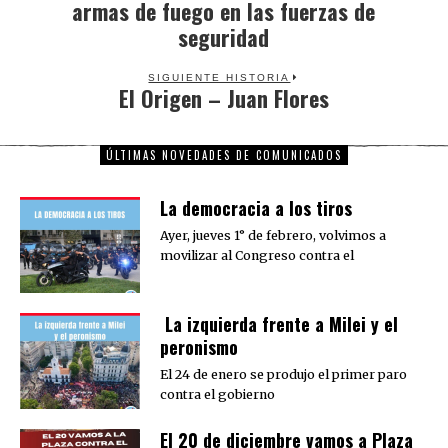
armas de fuego en las fuerzas de
seguridad
SIGUIENTE HISTORIA
El Origen – Juan Flores
Next
post:
ÚLTIMAS NOVEDADES DE COMUNICADOS
La democracia a los tiros
Ayer, jueves 1° de febrero, volvimos a
movilizar al Congreso contra el
La izquierda frente a Milei y el
peronismo
El 24 de enero se produjo el primer paro
contra el gobierno
El 20 de diciembre vamos a Plaza