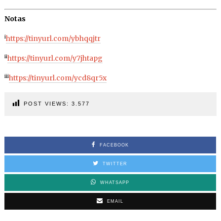
Notas
i
https://tinyurl.com/ybhqqjtr
ii
https://tinyurl.com/y7jhtapg
iii
https://tinyurl.com/ycd8qr5x
POST VIEWS:
3.577
FACEBOOK
TWITTER
WHATSAPP
EMAIL