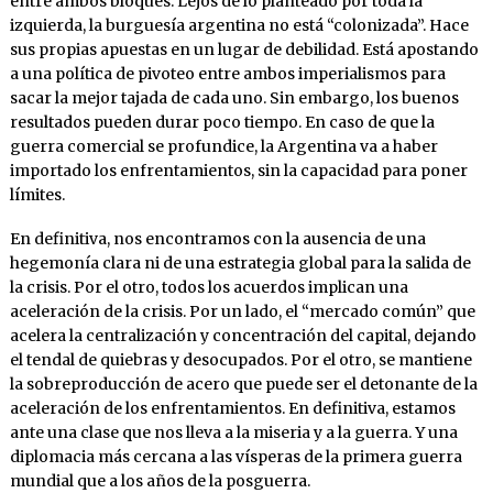
entre ambos bloques. Lejos de lo planteado por toda la
izquierda, la burguesía argentina no está “colonizada”. Hace
sus propias apuestas en un lugar de debilidad. Está apostando
a una política de pivoteo entre ambos imperialismos para
sacar la mejor tajada de cada uno. Sin embargo, los buenos
resultados pueden durar poco tiempo. En caso de que la
guerra comercial se profundice, la Argentina va a haber
importado los enfrentamientos, sin la capacidad para poner
límites.
En definitiva, nos encontramos con la ausencia de una
hegemonía clara ni de una estrategia global para la salida de
la crisis. Por el otro, todos los acuerdos implican una
aceleración de la crisis. Por un lado, el “mercado común” que
acelera la centralización y concentración del capital, dejando
el tendal de quiebras y desocupados. Por el otro, se mantiene
la sobreproducción de acero que puede ser el detonante de la
aceleración de los enfrentamientos. En definitiva, estamos
ante una clase que nos lleva a la miseria y a la guerra. Y una
diplomacia más cercana a las vísperas de la primera guerra
mundial que a los años de la posguerra.