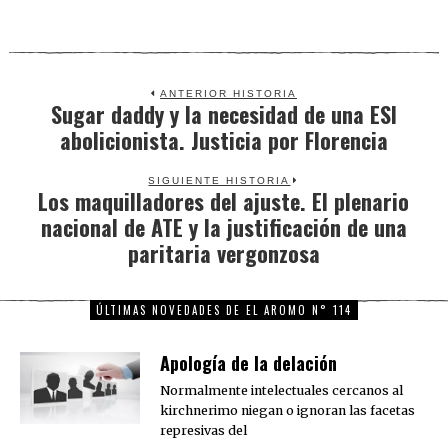
ANTERIOR HISTORIA
Sugar daddy y la necesidad de una ESI
Previous
abolicionista. Justicia por Florencia
post:
SIGUIENTE HISTORIA
Los maquilladores del ajuste. El plenario
Next
nacional de ATE y la justificación de una
post:
paritaria vergonzosa
ÚLTIMAS NOVEDADES DE EL AROMO N° 114
Apología de la delación
Normalmente intelectuales cercanos al
kirchnerimo niegan o ignoran las facetas
represivas del