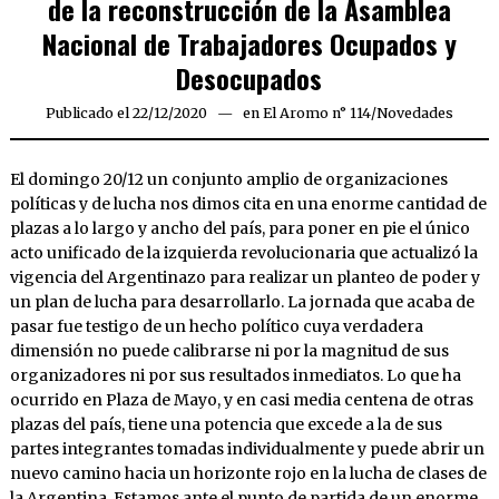
de la reconstrucción de la Asamblea
Nacional de Trabajadores Ocupados y
Desocupados
Publicado el
22/12/2020
22/12/2020
en
El Aromo n° 114
/
Novedades
El domingo 20/12 un conjunto amplio de organizaciones
políticas y de lucha nos dimos cita en una enorme cantidad de
plazas a lo largo y ancho del país, para poner en pie el único
acto unificado de la izquierda revolucionaria que actualizó la
vigencia del Argentinazo para realizar un planteo de poder y
un plan de lucha para desarrollarlo. La jornada que acaba de
pasar fue testigo de un hecho político cuya verdadera
dimensión no puede calibrarse ni por la magnitud de sus
organizadores ni por sus resultados inmediatos. Lo que ha
ocurrido en Plaza de Mayo, y en casi media centena de otras
plazas del país, tiene una potencia que excede a la de sus
partes integrantes tomadas individualmente y puede abrir un
nuevo camino hacia un horizonte rojo en la lucha de clases de
la Argentina. Estamos ante el punto de partida de un enorme