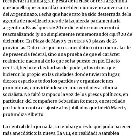
recuperar la última gran gesta de la clase obrera argentina
que aquella que coincidía con el decimonoveno aniversario
del Argentinazo. Fecha que hace rato ha sido desterrada de la
agenda de movilizaciones de la izquierda parlamentaria
argentina. Es así que
este
20 de diciembre nos encontró
reactualizando (y no simplemente rememorando)
aquél
20 de
diciembre. En Plaza de Mayo y en otras 40 plazas de 23
provincias. Dato este que no es anecdótico ni un mero alarde
de presencia federal, sino una prueba de que el carácter
realmente nacional de lo que se ha puesto en pie. El acto
central, hecho en las barbas del poder, y los otros, que
hicieron lo propio en las ciudades donde tuvieron lugar,
dieron espacio a todos los partidos y organizaciones
promotoras, convirtiéndose en una verdadera tribuna
socialista. No faltó tampoco la voz de los presos políticos, en
particular, del compañero Sebastián Romero, encarcelado
por luchar contra el ajuste a los jubilados que inició Macri y
profundiza Alberto.
Lo central de la jornada, sin embargo, es lo que pudo parecer
más anecdótico: la nueva (la VIII, en realidad) Asamblea