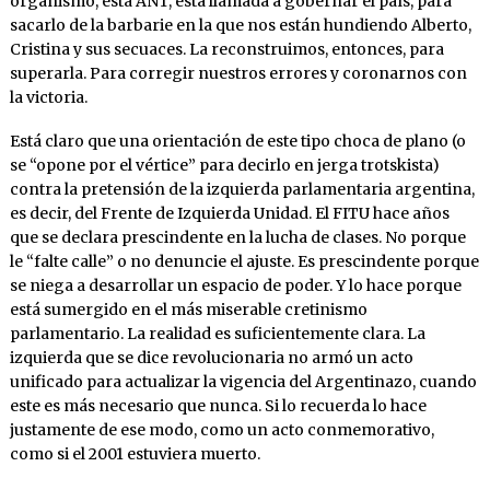
organismo, esta ANT, está llamada a gobernar el país, para
sacarlo de la barbarie en la que nos están hundiendo Alberto,
Cristina y sus secuaces. La reconstruimos, entonces, para
superarla. Para corregir nuestros errores y coronarnos con
la victoria.
Está claro que una orientación de este tipo choca de plano (o
se “opone por el vértice” para decirlo en jerga trotskista)
contra la pretensión de la izquierda parlamentaria argentina,
es decir, del Frente de Izquierda Unidad. El FITU hace años
que se declara prescindente en la lucha de clases. No porque
le “falte calle” o no denuncie el ajuste. Es prescindente porque
se niega a desarrollar un espacio de poder. Y lo hace porque
está sumergido en el más miserable cretinismo
parlamentario. La realidad es suficientemente clara. La
izquierda que se dice revolucionaria no armó un acto
unificado para actualizar la vigencia del Argentinazo, cuando
este es más necesario que nunca. Si lo recuerda lo hace
justamente de ese modo, como un acto conmemorativo,
como si el 2001 estuviera muerto.