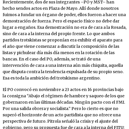
Recientemente, dos de sus integrantes –PO y MST– han
hecho sendos actos en Plaza de Mayo. Allí donde nosotros
fuimos a fundar un órgano de poder, ellos fueron a hacer una
demostración de fuerza. Pero el espacio físico no debe dar
lugar a engaños. Esa demostración no era de cara a la Rosada,
sino de cara a la interna del propio frente. Lo que ambos
partidos trotskistas se proponían era exhibir el aparato para
el año que viene comenzar a discutir la composición de las
listas y pichulear día más día menos en la rotación de las
bancas. En el caso del PO, además, se trató de una
intervención de cara a una interna aún más chiquita, aquella
que disputa contra la tendencia expulsada de su propio seno.
Esa es toda la ambición del trotskismo argentino.
El PO convocó en noviembre a 23 actos en 16 provincias bajo
la consigna “Abajo el régimen de hambre y saqueo de los que
gobernaron en las últimas décadas. Ningún pacto con el FMI.
Por una salida obrera y socialista.” Pero lo cierto es que no
superó el horizonte de un acto partidista que no ofrece una
perspectiva de futuro. Pitrola señaló la crisis y el ajuste del
gobierno, pero su propuesta fue de cara a la interna del FITU: