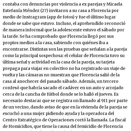
contaba con denuncias por violencia a ex parejas y Micaela
Estefanía Méndez (27) invitaron a su casa a Florencia por
medio de Instragram (app de fotos) y fue el último lugar
donde se sabe que estuvo. Incluso, el aprehendido reconoció
de manera informal que la adolescente estuvo el sábado por
la tarde. Se ha comprobado que Florencia llegó por sus
propios medios a la casa, sabiendo con quiénes iba a
encontrarse. Distintas son las pruebas que señalan a la pareja
como la principal sospechosa: el celular de Florencia tuvo su
última señal y actividad en la casa de la pareja, su tarjeta
prepaga para viajar en colectivo no ha registrado un viaje de
vuelta y las cámaras no muestran que Florencia salió de la
casa al anochecer del pasado sábado. Además, un tercero
confesó que habría sacado el cadáver en un auto y arrojado
cerca de la cancha de fútbol donde se lo halló el jueves. Es
necesario destacar que se registra un llamado al 911 por parte
de un vecino, dando aviso de que en la vivienda de la pareja se
escuchó a una mujer pidiendo ayuda y la operadora del
Centro Estratégico de Operaciones cortó la llamada. La fiscal
de Homicidios, que tiene la causa del femicidio de Florencia