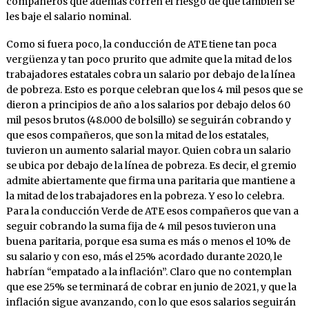
compañeros que además corren el riesgo de que también se
les baje el salario nominal.
Como si fuera poco, la conducción de ATE tiene tan poca
vergüenza y tan poco prurito que admite que la mitad de los
trabajadores estatales cobra un salario por debajo de la línea
de pobreza. Esto es porque celebran que los 4 mil pesos que se
dieron a principios de año a los salarios por debajo delos 60
mil pesos brutos (48.000 de bolsillo) se seguirán cobrando y
que esos compañeros, que son la mitad de los estatales,
tuvieron un aumento salarial mayor. Quien cobra un salario
se ubica por debajo de la línea de pobreza. Es decir, el gremio
admite abiertamente que firma una paritaria que mantiene a
la mitad de los trabajadores en la pobreza. Y eso lo celebra.
Para la conducción Verde de ATE esos compañeros que van a
seguir cobrando la suma fija de 4 mil pesos tuvieron una
buena paritaria, porque esa suma es más o menos el 10% de
su salario y con eso, más el 25% acordado durante 2020, le
habrían “empatado a la inflación”. Claro que no contemplan
que ese 25% se terminará de cobrar en junio de 2021, y que la
inflación sigue avanzando, con lo que esos salarios seguirán