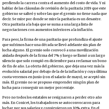
perdiendo la carrera contra el aumento del costo de vida. Y ni
hablar de las cláusulas de revisión de la paritaria 2019 que este
gobierno se salteó y sobre las que el gremio no tiene nada que
decir. Se mire por donde se mire la paritaria es un desastre.
Otra paritaria a la baja que se suma a una larga lista de
negociaciones con aumentos inferiores a la inflación.
Para peor, la firma de una paritaria que profundiza el ajuste
que sufrimos hace una década se llevó adelante sin plan de
lucha alguno. El gremio solo convocó a una movilización
aislada después de la firma del 7% y luego se llamó a un largo
silencio que solo rompió en diciembre para reclamar un bono
de fin de año. La oferta del gobierno, que deja una vez más la
evolución salarial por debajo de la de la inflación y cuya última
cuota veremos en junio (con el salario de mayo), se aceptó sin
más. El gremio no se propuso emprender ningún plan de
lucha para conseguir un mejor porcentaje.
Pero no todos los estatales se resignaron a perder otro año
más. En Conicet, los trabajadores se autoconvocaron para
luchar por sus salarios y consiguieron un 10% extra. En el