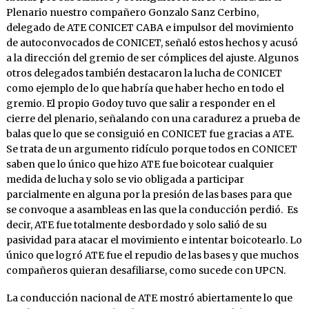
Plenario nuestro compañero Gonzalo Sanz Cerbino,
delegado de ATE CONICET CABA e impulsor del movimiento
de autoconvocados de CONICET, señaló estos hechos y acusó
a la dirección del gremio de ser cómplices del ajuste. Algunos
otros delegados también destacaron la lucha de CONICET
como ejemplo de lo que habría que haber hecho en todo el
gremio. El propio Godoy tuvo que salir a responder en el
cierre del plenario, señalando con una caradurez a prueba de
balas que lo que se consiguió en CONICET fue gracias a ATE.
Se trata de un argumento ridículo porque todos en CONICET
saben que lo único que hizo ATE fue boicotear cualquier
medida de lucha y solo se vio obligada a participar
parcialmente en alguna por la presión de las bases para que
se convoque a asambleas en las que la conducción perdió. Es
decir, ATE fue totalmente desbordado y solo salió de su
pasividad para atacar el movimiento e intentar boicotearlo. Lo
único que logró ATE fue el repudio de las bases y que muchos
compañeros quieran desafiliarse, como sucede con UPCN.
La conducción nacional de ATE mostró abiertamente lo que