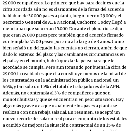
29.000 compañeros. Lo primero que hay para decir es que la
cifra acordada aún no es clara: antes de la firma del acuerdo
hablaban de 30.000 pases a planta, luego fueron 29.000 y el
Secretario General de ATE Nacional, Cachorro Godoy, llegó a
mencionar que solo eran 15.000. Durante el plenario se dijo
que eran 29.000 pases pero también que el acuerdo firmado
contemplaba 7.500 pases por año a lo largo de 3 años. Como
bien señaló un delegado, las cuentas no cierran, amén de que
dado lo extenso del plazo y las cambiantes circunstancias en
el país y en el mundo, habrá que dar la pelea para que lo
acordado se cumpla. Pero aun tomando por buena la cifra de
29.000, la realidad es que ella constituye menos de la mitad de
los contratados en la administración pública nacional, un
46%, y tan solo un 15% del total de trabajadores de la APN.
Además, no contempla al 3% de compañeros que son
monotributistas y que se encuentran en peor situación. Hay
algo más grave y es que usualmente los pases a planta se
realizan con una rebaja salarial. En resumen, se aceptó un
nuevo recorte del salario real para el conjunto de los estatales
a cambio de mejorar la situación contractual de un 15% de