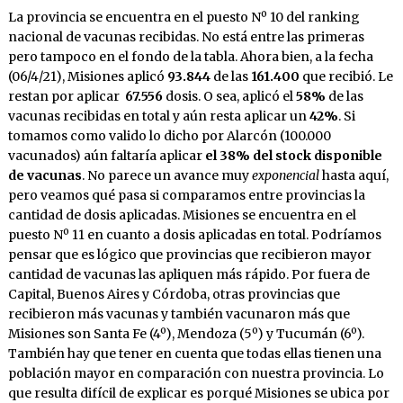
La provincia se encuentra en el puesto Nº 10 del ranking
nacional de vacunas recibidas. No está entre las primeras
pero tampoco en el fondo de la tabla. Ahora bien, a la fecha
(06/4/21), Misiones aplicó
93.844
de las
161.400
que recibió. Le
restan por aplicar
67.556
dosis. O sea, aplicó el
58%
de las
vacunas recibidas en total y aún resta aplicar un
42%
. Si
tomamos como valido lo dicho por Alarcón (100.000
vacunados) aún faltaría aplicar
el 38% del stock disponible
de vacunas
. No parece un avance muy
exponencial
hasta aquí,
pero veamos qué pasa si comparamos entre provincias la
cantidad de dosis aplicadas. Misiones se encuentra en el
puesto Nº 11 en cuanto a dosis aplicadas en total. Podríamos
pensar que es lógico que provincias que recibieron mayor
cantidad de vacunas las apliquen más rápido. Por fuera de
Capital, Buenos Aires y Córdoba, otras provincias que
recibieron más vacunas y también vacunaron más que
Misiones son Santa Fe (4º), Mendoza (5º) y Tucumán (6º).
También hay que tener en cuenta que todas ellas tienen una
población mayor en comparación con nuestra provincia. Lo
que resulta difícil de explicar es porqué Misiones se ubica por