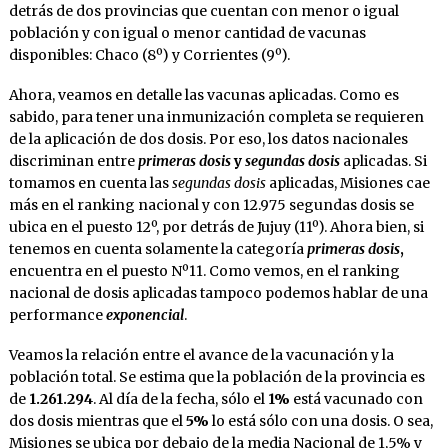
detrás de dos provincias que cuentan con menor o igual
población y con igual o menor cantidad de vacunas
disponibles: Chaco (8º) y Corrientes (9º).
Ahora, veamos en detalle las vacunas aplicadas. Como es
sabido, para tener una inmunización completa se requieren
de la aplicación de dos dosis. Por eso, los datos nacionales
discriminan entre
primeras dosis
y
segundas dosis
aplicadas. Si
tomamos en cuenta las
segundas dosis
aplicadas, Misiones cae
más en el ranking nacional y con 12.975 segundas dosis se
ubica en el puesto 12º, por detrás de Jujuy (11º). Ahora bien, si
tenemos en cuenta solamente la categoría
primeras dosis
,
encuentra en el puesto Nº11. Como vemos, en el ranking
nacional de dosis aplicadas tampoco podemos hablar de una
performance
exponencial
.
Veamos la relación entre el avance de la vacunación y la
población total. Se estima que la población de la provincia es
de
1.261.294
. Al día de la fecha, sólo el
1%
está vacunado con
dos dosis mientras que el
5%
lo está sólo con una dosis. O sea,
Misiones se ubica por debajo de la media Nacional de 1,5% y