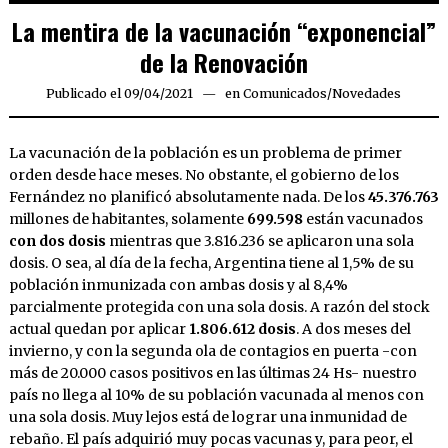
La mentira de la vacunación “exponencial”
de la Renovación
Publicado el
09/04/2021
09/04/2021
en
Comunicados
/
Novedades
La vacunación de la población es un problema de primer
orden desde hace meses. No obstante, el gobierno de los
Fernández no planificó absolutamente nada. De los
45.376.763
millones de habitantes, solamente
699.598
están vacunados
con dos dosis
mientras que 3.816.236 se aplicaron una sola
dosis. O sea, al día de la fecha, Argentina tiene al 1,5% de su
población inmunizada con ambas dosis y al 8,4%
parcialmente protegida con una sola dosis. A razón del stock
actual quedan por aplicar
1.806.612 dosis
. A dos meses del
invierno, y con la segunda ola de contagios en puerta -con
más de 20.000 casos positivos en las últimas 24 Hs- nuestro
país no llega al 10% de su población vacunada al menos con
una sola dosis. Muy lejos está de lograr una inmunidad de
rebaño. El país adquirió muy pocas vacunas y, para peor, el