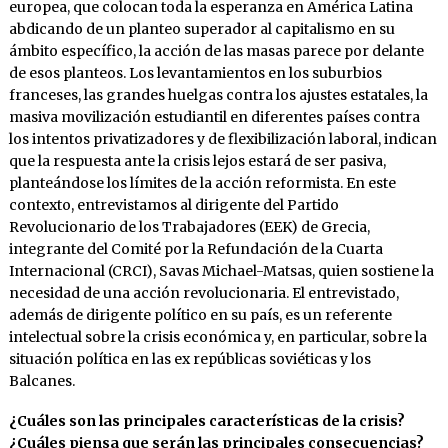
europea, que colocan toda la esperanza en América Latina
abdicando de un planteo superador al capitalismo en su
ámbito específico, la acción de las masas parece por delante
de esos planteos. Los levantamientos en los suburbios
franceses, las grandes huelgas contra los ajustes estatales, la
masiva movilización estudiantil en diferentes países contra
los intentos privatizadores y de flexibilización laboral, indican
que la respuesta ante la crisis lejos estará de ser pasiva,
planteándose los límites de la acción reformista. En este
contexto, entrevistamos al dirigente del Partido
Revolucionario de los Trabajadores (EEK) de Grecia,
integrante del Comité por la Refundación de la Cuarta
Internacional (CRCI), Savas Michael-Matsas, quien sostiene la
necesidad de una acción revolucionaria. El entrevistado,
además de dirigente político en su país, es un referente
intelectual sobre la crisis económica y, en particular, sobre la
situación política en las ex repúblicas soviéticas y los
Balcanes.
¿Cuáles son las principales características de la crisis?
¿Cuáles piensa que serán las principales consecuencias?