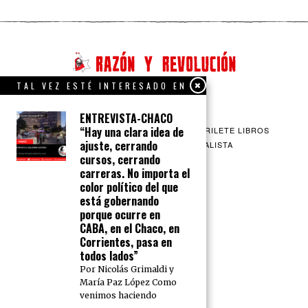
TAL VEZ ESTÉ INTERESADO EN
ENTREVISTA-CHACO
“Hay una clara idea de
QUIENES SOMOS
CONTACTO
BARRILETE LIBROS
ajuste, cerrando
CEICS
ENGLISH
VÍA SOCIALISTA
cursos, cerrando
carreras. No importa el
color político del que
está gobernando
porque ocurre en
CABA, en el Chaco, en
Corrientes, pasa en
todos lados”
Por Nicolás Grimaldi y
María Paz López Como
venimos haciendo