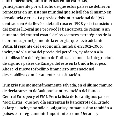
contradicciones, tanto internas como externas,
principalmente por el hecho de que estos países se debieron
reintegrar en un sistema mundial que se hallaba él mismo en
decadencia y crisis. La previa crisis internacional de 1997
centrada en Asia llevó al default ruso en 1998 y a la transición
del frenesí liberal que provocó la bancarrota de Yeltsin, a un
aumento del control estatal de los sectores estratégicos de la
economía, principalmente la energía, que llevó adelante
Putin. El repunte de la economía mundial en 2002-2006,
incluyendo la suba del precio del petróleo, ayudaron a la
estabilización del régimen de Putin, así como a la integración
de algunos países de Europa del este en la Unión Europea.
Ahora, el nuevo torbellino financiero internacional
desestabiliza completamente esta situación.
Hungría fue momentáneamente salvada, en el último minuto,
de declararse en default por la intervención del Banco
Central Europeo y el FMI. Pero la lista de los antiguos países
“socialistas” que hoy día enfrentan la bancarrota del Estado
es larga. Incluye no sólo a Bulgaria y Rumania sino también a
países estratégicamente importantes como Ucrania y