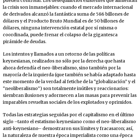
pueden controlar. Los desequilibrios existentes que alimentan
la crisis son inmanejables: cuando el mercado internacional
de derivados alcanzó la fantástica suma de 586 billones de
dólares y el Producto Bruto Mundial es de 50 billones de
dólares, ninguna intervención estatal por sí misma o
coordinada, puede frenar el colapso de la gigantesca
pirámide de deudas.
Los intentos y llamados a un retorno de las políticas
keynesianas, realizados no sólo por la derecha que hasta
ahora defendía el neo-liberalismo, sino también por la
mayoría de la izquierda (que también se había adaptado hasta
este momento de la verdad al fetiche de la “globalización” y el
“neoliberalismo”) son totalmente inútiles y reaccionarios:
siembran ilusiones y adormecen a las masas para prevenir las
imparables revueltas sociales de los explotados y oprimidos.
Todas las estrategias seguidas por el capitalismo en el último
siglo –tanto el estatismo keynesiano como el neo-liberalismo
anti-keynesiano– demostraron sus límites y fracasaron; así,
la naturaleza de nuestra época imperialista como una época