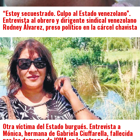
“Estoy secuestrado. Culpo al Estado venezolano”.
Entrevista al obrero y dirigente sindical venezolano
Rodney Álvarez, preso político en la cárcel chavista
Otra víctima del Estado burgués. Entrevista a
Mónica, hermana de Gabriela Ciuffarella, fallecida