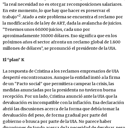
“la real necesidad no es otorgar recomposiciones salariares.
En este momento, lo que hay que hacer es preservar el
2
trabajo”
. Atado a este problema se encuentra el reclamo por
la modificación de la ley de ART, dada la avalancha de juicios.
“Tenemos unos 60.000 juicios, cada uno por
aproximadamente 30.000 dólares. Eso significa que en los
próximos años el sector afronta un reclamo global de 1.800
millones de dólares”, se pronunció el presidente de la UIA.
El “plan” K
La respuesta de Cristina a los reclamos empresarios de UIA
despertó encontronazos. Aunque la entidad instó a la firma
de un “Pacto social” que permitiera campear la crisis, las
medidas anunciadas por la presidenta no tuvieron buena
recepción. Por un lado, Cristina anunció ante la UIA que la
devaluación es incompatible con la inflación. Esa declaración
abrió las discusiones acerca de la forma que debía tomar la
devaluación del peso, de forma gradual por parte del
gobierno o brusca por parte de la UIA. No parece haber
discusiones de fondo acerca de la necesidad de devaluar, pero