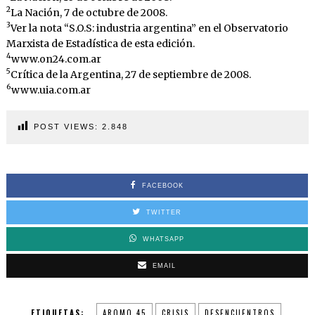
2
La Nación, 7 de octubre de 2008.
3
Ver la nota “S.O.S: industria argentina” en el Observatorio
Marxista de Estadística de esta edición.
4
www.on24.com.ar
5
Crítica de la Argentina, 27 de septiembre de 2008.
6
www.uia.com.ar
POST VIEWS:
2.848
FACEBOOK
TWITTER
WHATSAPP
EMAIL
ETIQUETAS:
AROMO 45
CRISIS
DESENCUENTROS