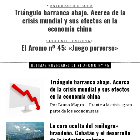
ANTERIOR HISTORIA
Triángulo barranca abajo. Acerca de la
Previous
crisis mundial y sus efectos en la
post:
economía china
SIGUIENTE HISTORIA
El Aromo nº 45: «Juego perverso»
Next
post:
ÚLTIMAS NOVEDADES DE EL AROMO N° 45
Triángulo barranca abajo. Acerca
de la crisis mundial y sus efectos
en la economía china
Por Bruno Magro – Frente a la crisis, gran
parte de los economistas
La cara oculta del «milagro»
brasileño. Cubatão y el desarrollo