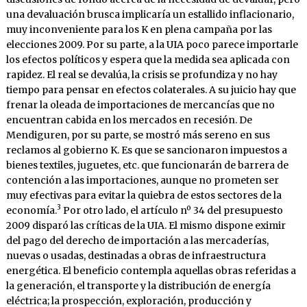
una devaluación brusca implicaría un estallido inflacionario,
muy inconveniente para los K en plena campaña por las
elecciones 2009. Por su parte, a la UIA poco parece importarle
los efectos políticos y espera que la medida sea aplicada con
rapidez. El real se devalúa, la crisis se profundiza y no hay
tiempo para pensar en efectos colaterales. A su juicio hay que
frenar la oleada de importaciones de mercancías que no
encuentran cabida en los mercados en recesión. De
Mendiguren, por su parte, se mostró más sereno en sus
reclamos al gobierno K. Es que se sancionaron impuestos a
bienes textiles, juguetes, etc. que funcionarán de barrera de
contención a las importaciones, aunque no prometen ser
muy efectivas para evitar la quiebra de estos sectores de la
3
economía.
Por otro lado, el artículo nº 34 del presupuesto
2009 disparó las críticas de la UIA. El mismo dispone eximir
del pago del derecho de importación a las mercaderías,
nuevas o usadas, destinadas a obras de infraestructura
energética. El beneficio contempla aquellas obras referidas a
la generación, el transporte y la distribución de energía
eléctrica; la prospección, exploración, producción y