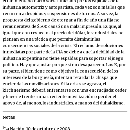
el tan mentado Pacto social. Iniciado por los capitales de la
industria automotriz y autopartista, cada vez son más los que
recurren a despidos y suspensiones de turnos. A su vez, la
propuesta del gobierno de otorgar a fin de año una fija no
remunerativa de $500 causó una mala impresión. Es que, al
igual que con respecto al precio del dólar, los industriales no
piensan en una táctica que permita disminuir las
consecuencias sociales de la crisis. El reclamo de soluciones
inmediatas por parte de la UIA se debe a que la debilidad de la
industria argentina no tiene espaldas para soportar el juego
político. Hay que ajustar porque si no desaparecen. Los K, por
su parte, si bien tiene como objetivo la consecución de los
intereses de la burguesía, intentan retardar la chispa que
encienda las movilizaciones. Si la crisis se agrava, el
kirchnerismo deberá enfrentarse con una encrucijada: ceder
y hacerle frente a una creciente movilización o perder el
apoyo de, al menos, los industriales, a manos del duhaldismo.
Notas
1
La Nación, 10 de octubre de 2008.