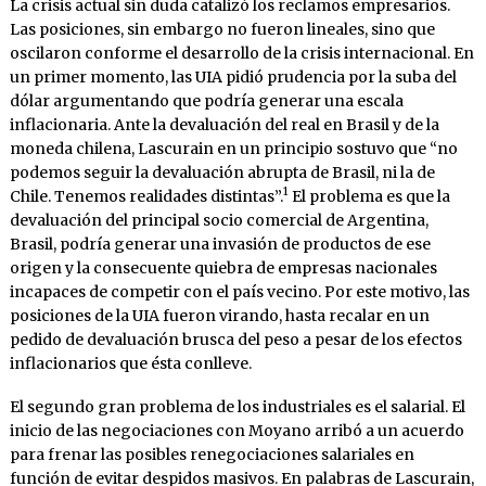
La crisis actual sin duda catalizó los reclamos empresarios.
Las posiciones, sin embargo no fueron lineales, sino que
oscilaron conforme el desarrollo de la crisis internacional. En
un primer momento, las UIA pidió prudencia por la suba del
dólar argumentando que podría generar una escala
inflacionaria. Ante la devaluación del real en Brasil y de la
moneda chilena, Lascurain en un principio sostuvo que “no
podemos seguir la devaluación abrupta de Brasil, ni la de
1
Chile. Tenemos realidades distintas”.
El problema es que la
devaluación del principal socio comercial de Argentina,
Brasil, podría generar una invasión de productos de ese
origen y la consecuente quiebra de empresas nacionales
incapaces de competir con el país vecino. Por este motivo, las
posiciones de la UIA fueron virando, hasta recalar en un
pedido de devaluación brusca del peso a pesar de los efectos
inflacionarios que ésta conlleve.
El segundo gran problema de los industriales es el salarial. El
inicio de las negociaciones con Moyano arribó a un acuerdo
para frenar las posibles renegociaciones salariales en
función de evitar despidos masivos. En palabras de Lascurain,