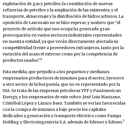
explotación de gas y petróleo; la constitución de nuevas
refinerías de petróleo y la ampliación de las existentes, y el
transporte, almacenaje y la distribución de hidrocarburos. La
oposición de Lascurain no se hizo esperar, y sostuvo que “el
proyecto de artículo que nos ocupa ha generado gran
preocupación en varios sectores industriales representados
en nuestra entidad, ya que verán directamente afectada su
competitividad frente a proveedores extranjeros, tanto por la
exención del arancel externo como por la competencia de
4
productos usados”.
Esta medida, que perjudica a los pequeños y medianos
empresarios productores de insumos para el sector, favorece
a otro sector de la burguesía, que no es representado por la
UIA. Se trata de las empresas petroleras YPF y PanAmerican
Energy, y los empresarios de este rubro: José Luis Manzano,
Cristóbal López y Lázaro Baez. También se verían favorecidas
con la compra de insumos a bajo precio los capitales
dedicados a generación y transporte eléctrico como Pampa
5
Holding y Electroingeniería S.A. además de Edenor y Edesur.