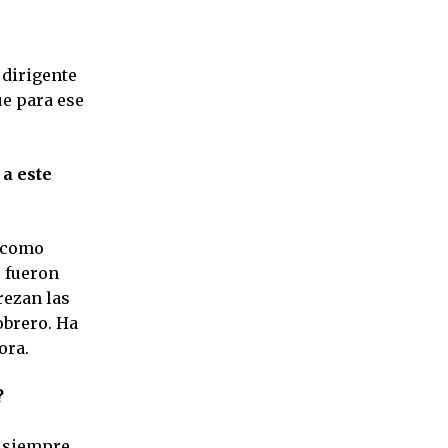
dirigente
ue para ese
 a este
í como
s fueron
rezan las
obrero. Ha
ora.
?
s siempre