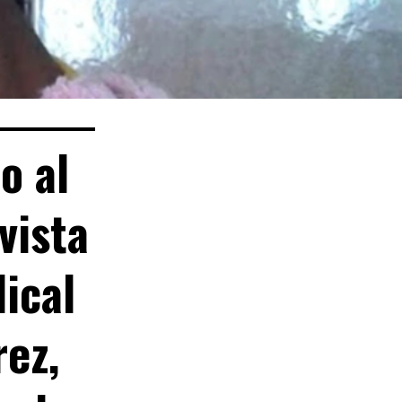
o al
vista
dical
ez,