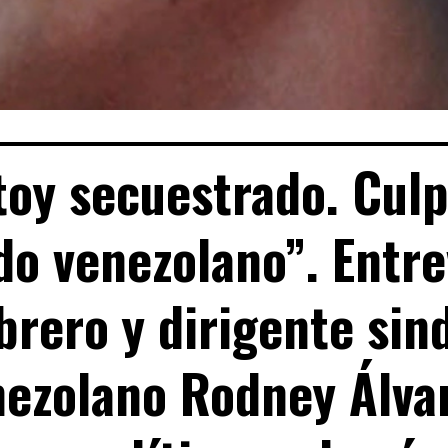
toy secuestrado. Culp
do venezolano”. Entre
brero y dirigente sin
nezolano Rodney Álvar