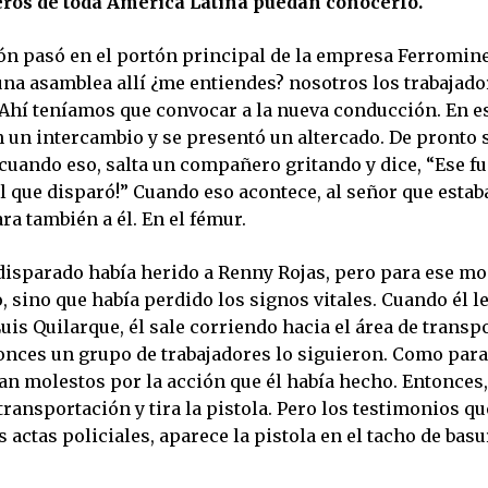
ros de toda América Latina puedan conocerlo.
ión pasó en el portón principal de la empresa Ferromin
una asamblea allí ¿me entiendes? nosotros los trabajad
Ahí teníamos que convocar a la nueva conducción. En 
 un intercambio y se presentó un altercado. De pronto
 cuando eso, salta un compañero gritando y dice, “Ese f
l que disparó!” Cuando eso acontece, al señor que estab
a también a él. En el fémur.
 disparado había herido a Renny Rojas, pero para ese m
, sino que había perdido los signos vitales. Cuando él le
s Quilarque, él sale corriendo hacia el área de transpo
tonces un grupo de trabajadores lo siguieron. Como para
n molestos por la acción que él había hecho. Entonces,
 transportación y tira la pistola. Pero los testimonios q
s actas policiales, aparece la pistola en el tacho de basu