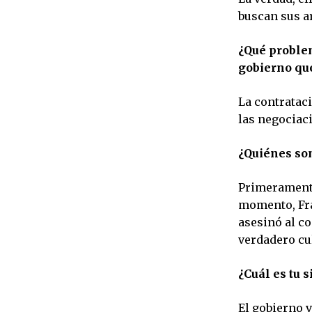
buscan sus ar
¿Qué proble
gobierno qu
La contratac
las negociaci
¿Quiénes son
Primeramente
momento, Fra
asesinó al co
verdadero cu
¿Cuál es tu 
El gobierno 