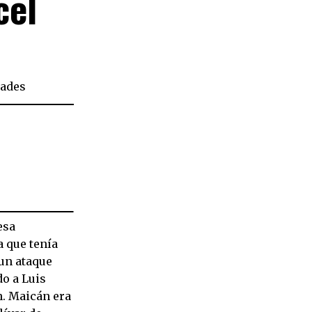
cel
ades
esa
a que tenía
 un ataque
o a Luis
n. Maicán era