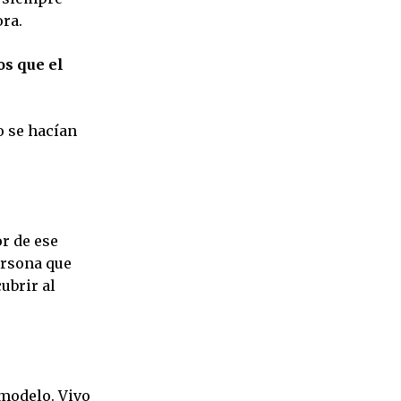
ora.
s que el
o se hacían
r de ese
ersona que
ubrir al
 modelo. Vivo