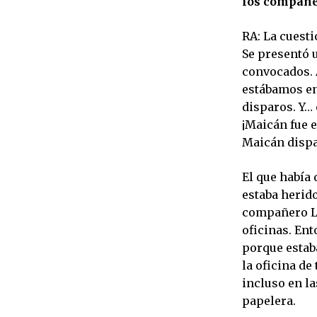
los compañe
RA: La cuest
Se presentó 
convocados. 
estábamos en
disparos. Y…
¡Maicán fue e
Maicán dispar
El que había
estaba herido
compañero Lui
oficinas. En
porque estaba
la oficina de
incluso en la
papelera.