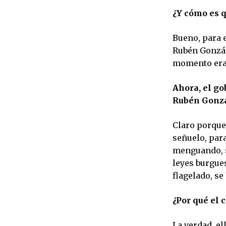
¿Y cómo es q
Bueno, para 
Rubén Gonzále
momento era 
Ahora, el go
Rubén Gonz
Claro porque
señuelo, par
menguando, s
leyes burgues
flagelado, se
¿Por qué el
La verdad, el