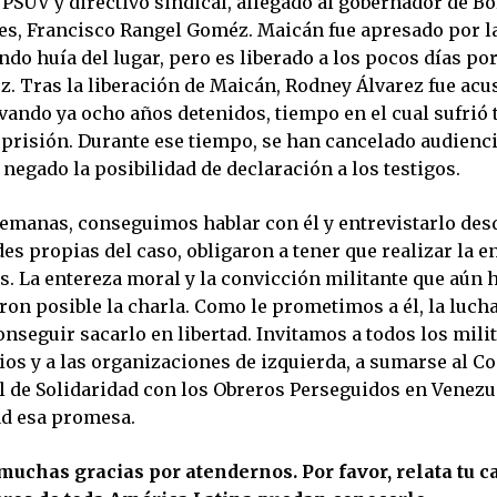
 PSUV y directivo sindical, allegado al gobernador de Bo
es, Francisco Rangel Goméz. Maicán fue apresado por l
do huía del lugar, pero es liberado a los pocos días po
. Tras la liberación de Maicán, Rodney Álvarez fue acu
vando ya ocho años detenidos, tiempo en el cual sufrió 
 prisión. Durante ese tiempo, se han cancelado audienci
negado la posibilidad de declaración a los testigos.
emanas, conseguimos hablar con él y entrevistarlo desd
des propias del caso, obligaron a tener que realizar la e
s. La entereza moral y la convicción militante que aún
on posible la charla. Como le prometimos a él, la lucha
onseguir sacarlo en libertad. Invitamos a todos los mili
ios y a las organizaciones de izquierda, a sumarse al C
l de Solidaridad con los Obreros Perseguidos en Venezu
ad esa promesa.
muchas gracias por atendernos. Por favor, relata tu c