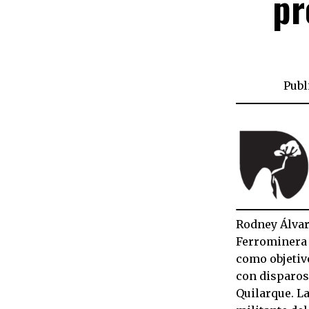
pr
Publ
Rodney Álvare
Ferrominera d
como objetivo
con disparos
Quilarque. L