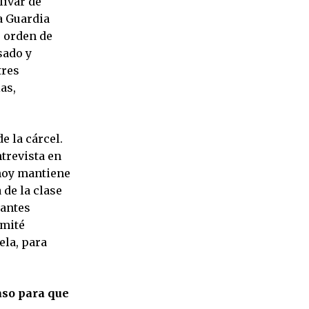
lívar de
a Guardia
r orden de
sado y
tres
as,
e la cárcel.
ntrevista en
 hoy mantiene
 de la clase
tantes
omité
ela, para
aso para que