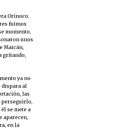
era Orinoco.
ores fuimos
ese momento,
 sonaron unos
ue Maicán,
a gritando,
omento ya no
 dispara al
rtación, las
 perseguirlo,
 él se mete a
ue aparecen,
ra, en la