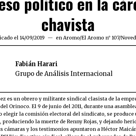
eso político en la cár
chavista
icado el
14/09/2019
19/11/2019
en
Aromo
/
El Aromo n° 107
/
Noved
Fabián Harari
Grupo de Análisis Internacional
z es un obrero y militante sindical clasista de la empr
el Orinoco. El 9 de junio del 2011, durante una asamble
 elegir la comisión electoral del sindicato, se produce
, produciendo la muerte de Renny Rojas, y dejando herid
as cámaras y los testimonios apuntaron a Héctor Maicá