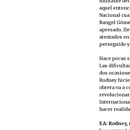
militante del
aquel entonc
Nacional cuan
Rangel Gómez
apresado, lle
atentados en
perseguido y 
Hace pocas s
Las dificulta
dos ocasione
Rodney hicier
obrera va a c
revolucionar
Internaciona
hacer realid
EA: Rodney, 