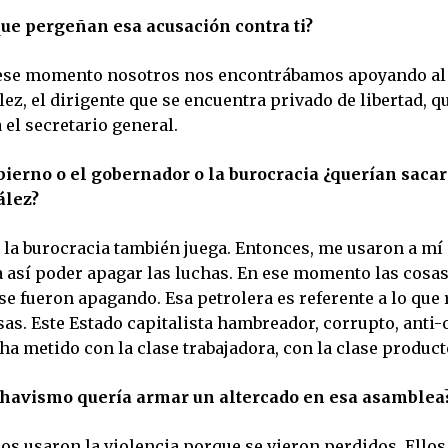
ue pergeñan esa acusación contra ti?
ese momento nosotros nos encontrábamos apoyando al 
z, el dirigente que se encuentra privado de libertad, q
el secretario general.
bierno o el gobernador o la burocracia ¿querían sacar
ález?
 la burocracia también juega. Entonces, me usaron a m
a así poder apagar las luchas. En ese momento las cosa
e fueron apagando. Esa petrolera es referente a lo que 
as. Este Estado capitalista hambreador, corrupto, anti-
 ha metido con la clase trabajadora, con la clase product
 chavismo quería armar un altercado en esa asamblea
los usaron la violencia porque se vieron perdidos. Ello