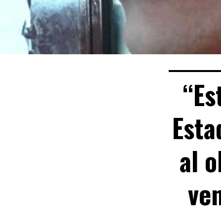
“Es
Esta
al o
ve