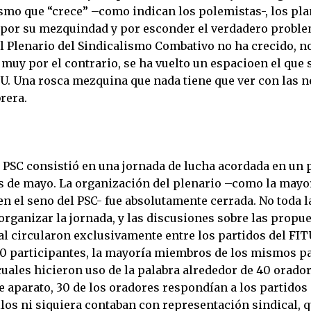
smo que “crece” –como indican los polemistas-, los pla
 por su mezquindad y por esconder el verdadero proble
el Plenario del Sindicalismo Combativo no ha crecido, n
, muy por el contrario, se ha vuelto un espacioen el que 
TU. Una rosca mezquina que nada tiene que ver con las 
brera.
l PSC consistió en una jornada de lucha acordada en un 
es de mayo. La organización del plenario –como la mayor
n el seno del PSC- fue absolutamente cerrada. No toda l
rganizar la jornada, y las discusiones sobre las propue
l circularon exclusivamente entre los partidos del FIT
0 participantes, la mayoría miembros de los mismos pa
cuales hicieron uso de la palabra alrededor de 40 orador
 aparato, 30 de los oradores respondían a los partidos 
los ni siquiera contaban con representación sindical, q