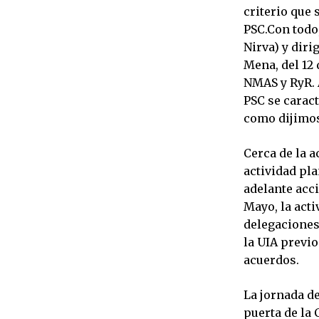
criterio que 
PSC.Con todo,
Nirva) y diri
Mena, del 12 
NMAS y RyR. 
PSC se carac
como dijimo
Cerca de la a
actividad pl
adelante acc
Mayo, la act
delegaciones
la UIA previo
acuerdos.
La jornada d
puerta de la 