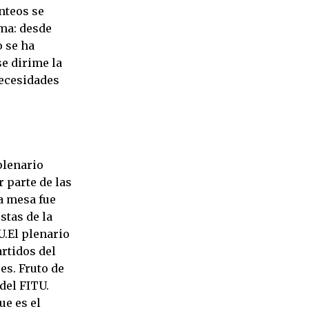
nteos se
ma: desde
o se ha
se dirime la
necesidades
plenario
 parte de las
a mesa fue
stas de la
U.El plenario
rtidos del
es. Fruto de
del FITU.
ue es el