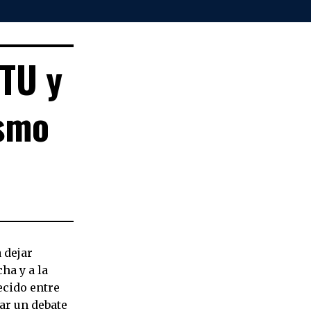
ITU y
ismo
 dejar
ha y a la
ecido entre
car un debate