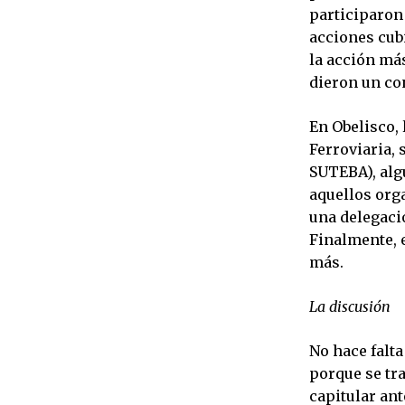
participaron 
acciones cub
la acción má
dieron un co
En Obelisco,
Ferroviaria,
SUTEBA), algu
aquellos org
una delegació
Finalmente, 
más.
La discusión
No hace falta
porque se tr
capitular an