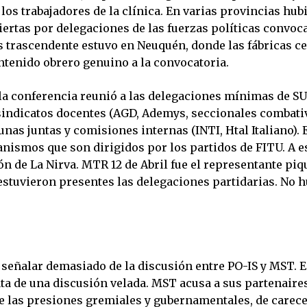
los trabajadores de la clínica. En varias provincias hub
iertas por delegaciones de las fuerzas políticas convoc
s trascendente estuvo en Neuquén, donde las fábricas c
ntenido obrero genuino a la convocatoria.
 la conferencia reunió a las delegaciones mínimas de 
 sindicatos docentes (AGD, Ademys, seccionales combati
nas juntas y comisiones internas (INTI, Htal Italiano). E
anismos que son dirigidos por los partidos de FITU. A e
n de La Nirva. MTR 12 de Abril fue el representante piq
estuvieron presentes las delegaciones partidarias. No
 señalar demasiado de la discusión entre PO-IS y MST. E
ata de una discusión velada. MST acusa a sus partenaire
te las presiones gremiales y gubernamentales, de carece