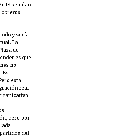
 e IS señalan
 obreras,
endo y sería
tual. La
Plaza de
tender es que
ones no
. Es
Pero esta
gración real
rganizativo.
os
ón, pero por
 Cada
partidos del