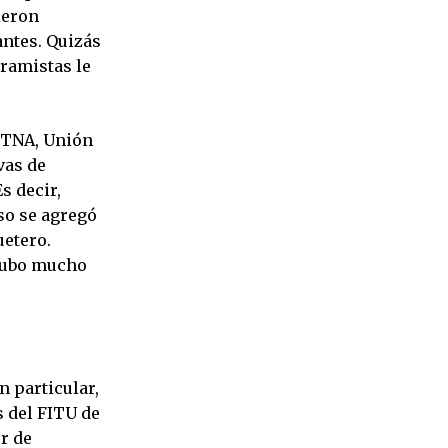
ieron
antes. Quizás
eramistas le
SUTNA, Unión
vas de
s decir,
so se agregó
uetero.
 hubo mucho
n particular,
s del FITU de
r de