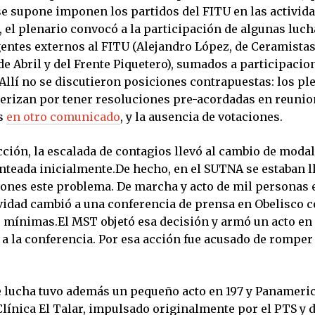
se supone imponen los partidos del FITU en las activida
 el plenario convocó a la participación de algunas luch
gentes externos al FITU (Alejandro López, de Ceramistas,
de Abril y del Frente Piquetero), sumados a participacio
Allí no se discutieron posiciones contrapuestas: los pl
terizan por tener resoluciones pre-acordadas en reunio
s
en otro comunicado
, y la ausencia de votaciones.
cción, la escalada de contagios llevó al cambio de modal
anteada inicialmente.De hecho, en el SUTNA se estaban 
iones este problema. De marcha y acto de mil personas 
ividad cambió a una conferencia de prensa en Obelisco 
 mínimas.El MST objetó esa decisión y armó un acto en 
 a la conferencia. Por esa acción fue acusado de romper
e lucha tuvo además un pequeño acto en 197 y Panameric
Clínica El Talar, impulsado originalmente por el PTS y 