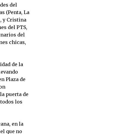
des del
as (Penta, La
 y Cristina
nes del PTS,
enarios del
nes chicas,
idad de la
llevando
en Plaza de
con
la puerta de
 todos los
ana, en la
del que no