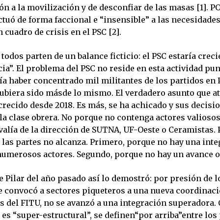
n a la movilización y de desconfiar de las masas [1]. PO
tuó de forma faccional e “insensible” a las necesidades
cuadro de crisis en el PSC [2].
todos parten de un balance ficticio: el PSC estaría creci
ia”. El problema del PSC no reside en esta actividad pun
a haber concentrado mil militantes de los partidos en 
ubiera sido másde lo mismo. El verdadero asunto que a
crecido desde 2018. Es más, se ha achicado y sus decisi
la clase obrera. No porque no contenga actores valiosos
valía de la dirección de SUTNA, UF-Oeste o Ceramistas. 
 las partes no alcanza. Primero, porque no hay una inte
numerosos actores. Segundo, porque no hay un avance o
e Pilar del año pasado así lo demostró: por presión de l
se convocó a sectores piqueteros a una nueva coordinaci
s del FITU, no se avanzó a una integración superadora.
es “super-estructural”, se definen“por arriba”entre los 