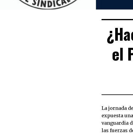
¿Hac
el 
La jornada de
expuesta una 
vanguardia d
las fuerzas d