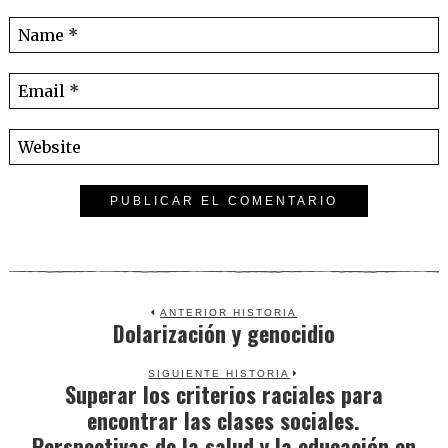
ANTERIOR HISTORIA
Dolarización y genocidio
Previous
post:
SIGUIENTE HISTORIA
Superar los criterios raciales para
Next
encontrar las clases sociales.
post:
Perspectivas de la salud y la educación en