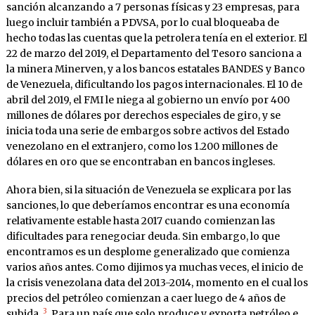
sanción alcanzando a 7 personas físicas y 23 empresas, para
luego incluir también a PDVSA, por lo cual bloqueaba de
hecho todas las cuentas que la petrolera tenía en el exterior. El
22 de marzo del 2019, el Departamento del Tesoro sanciona a
la minera Minerven, y a los bancos estatales BANDES y Banco
de Venezuela, dificultando los pagos internacionales. El 10 de
abril del 2019, el FMI le niega al gobierno un envío por 400
millones de dólares por derechos especiales de giro, y se
inicia toda una serie de embargos sobre activos del Estado
venezolano en el extranjero, como los 1.200 millones de
dólares en oro que se encontraban en bancos ingleses.
Ahora bien, si la situación de Venezuela se explicara por las
sanciones, lo que deberíamos encontrar es una economía
relativamente estable hasta 2017 cuando comienzan las
dificultades para renegociar deuda. Sin embargo, lo que
encontramos es un desplome generalizado que comienza
varios años antes. Como dijimos ya muchas veces, el inicio de
la crisis venezolana data del 2013-2014, momento en el cual los
precios del petróleo comienzan a caer luego de 4 años de
3
subida.
. Para un país que solo produce y exporta petróleo e