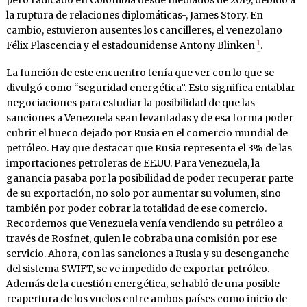
pero radicado en Colombia desde mediados de 2019, debido a
la ruptura de relaciones diplomáticas-, James Story. En
cambio, estuvieron ausentes los cancilleres, el venezolano
1
Félix Plascencia y el estadounidense Antony Blinken
.
La función de este encuentro tenía que ver con lo que se
divulgó como “seguridad energética”. Esto significa entablar
negociaciones para estudiar la posibilidad de que las
sanciones a Venezuela sean levantadas y de esa forma poder
cubrir el hueco dejado por Rusia en el comercio mundial de
petróleo. Hay que destacar que Rusia representa el 3% de las
importaciones petroleras de EE.UU. Para Venezuela, la
ganancia pasaba por la posibilidad de poder recuperar parte
de su exportación, no solo por aumentar su volumen, sino
también por poder cobrar la totalidad de ese comercio.
Recordemos que Venezuela venía vendiendo su petróleo a
través de Rosfnet, quien le cobraba una comisión por ese
servicio. Ahora, con las sanciones a Rusia y su desenganche
del sistema SWIFT, se ve impedido de exportar petróleo.
Además de la cuestión energética, se habló de una posible
reapertura de los vuelos entre ambos países como inicio de