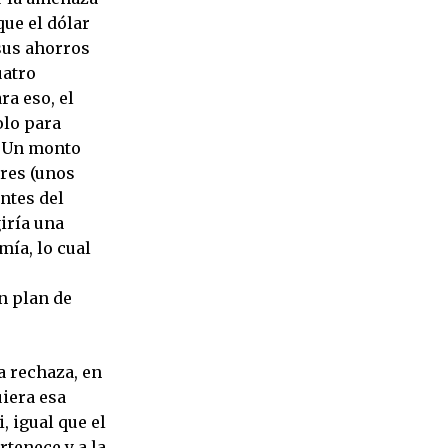
que el dólar
 sus ahorros
uatro
ra eso, el
olo para
. Un monto
ares (unos
entes del
giría una
mía, lo cual
n plan de
a rechaza, en
uiera esa
, igual que el
rtenece y a la