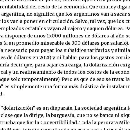
e rentabilidad del resto de la economía. Que una ley diga 
argentina, no significa que los argentinos van a sacar
 los van a poner en circulación. Salvo, tal vez, que los c
mpleados estatales vayan al cajero y saquen dólares. Pa
ra disponer de unos 15.000 millones de dólares al año s
s (a un promedio miserable de 300 dólares por salario)
a necesario para pagar los subsidios tarifarios y simil
es de dólares en 2021) y ni hablar para los gastos corri
dría decir que, para bajar esa carga, la dolarización exi
scal y un realineamiento de todos los costos de la econo
nque solo temporalmente). Pero es que de eso se trata: la
n” es simplemente una forma más drástica de instalar u
l.
 “dolarización” es un disparate. La sociedad argentina l
a clase que la dirige, la burguesía, que no se banca ni siq
trucha que fue la Convertibilidad. Toda la perorata Milei
e Macri, termina encallando en esa clase a la que él pe