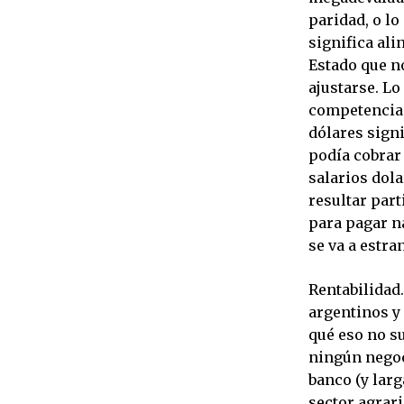
paridad, o lo
significa ali
Estado que n
ajustarse. L
competencia 
dólares signi
podía cobrar 
salarios dola
resultar part
para pagar n
se va a estra
Rentabilidad
argentinos y
qué eso no su
ningún negoc
banco (y larg
sector agrari