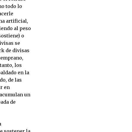
no todo lo
acerle
 artificial,
iendo al peso
sostiene) o
ivisas se
ck de divisas
 temprano,
tanto, los
paldado en la
o, de las
ar en
s acumulan un
eada de
a
e sostener la