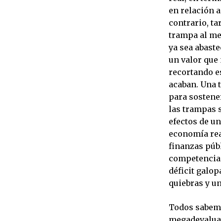
en relación a
contrario, t
trampa al me
ya sea abaste
un valor que 
recortando es
acaban. Una 
para sostene
las trampas s
efectos de un
economía rea
finanzas públ
competencia 
déficit galop
quiebras y u
Todos sabemo
megadevaluac