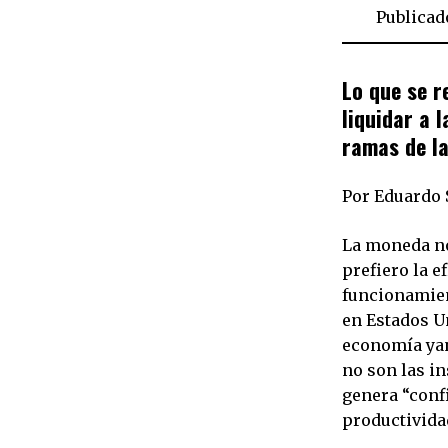
Publicad
Lo que se r
liquidar a 
ramas de la
Por Eduardo S
La moneda no 
prefiero la e
funcionamien
en Estados Un
economía yan
no son las i
genera “conf
productivida