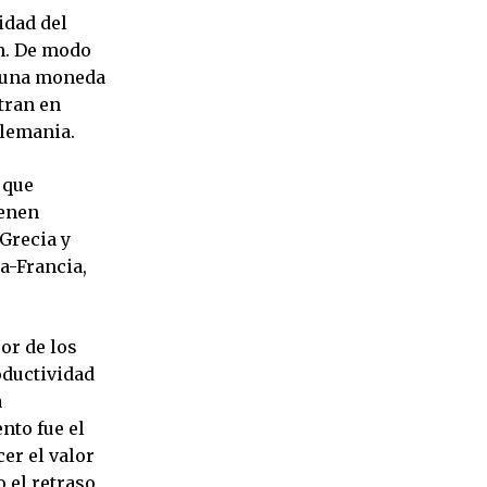
idad del
ón. De modo
” una moneda
tran en
Alemania.
 que
ienen
 Grecia y
a-Francia,
or de los
oductividad
a
nto fue el
er el valor
 el retraso