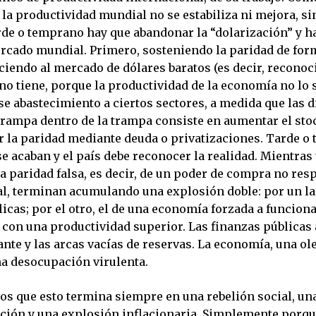
 la productividad mundial no se estabiliza ni mejora, si
arde o temprano hay que abandonar la “dolarización” y h
rcado mundial. Primero, sosteniendo la paridad de forma
ciendo al mercado de dólares baratos (es decir, reconoc
no tiene, porque la productividad de la economía no lo 
e abastecimiento a ciertos sectores, a medida que las d
trampa dentro de la trampa consiste en aumentar el sto
r la paridad mediante deuda o privatizaciones. Tarde o
e acaban y el país debe reconocer la realidad. Mientras 
a paridad falsa, es decir, de un poder de compra no res
l, terminan acumulando una explosión doble: por un lad
icas; por el otro, el de una economía forzada a funcion
con una productividad superior. Las finanzas pública
ante y las arcas vacías de reservas. La economía, una ol
na desocupación virulenta.
s que esto termina siempre en una rebelión social, un
ión y una explosión inflacionaria. Simplemente porqu