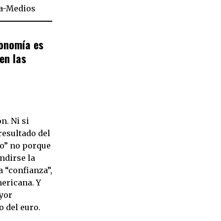
a-Medios
conomía es
en las
n. Ni si
resultado del
do” no porque
ndirse la
 “confianza”,
ericana. Y
yor
o del euro.