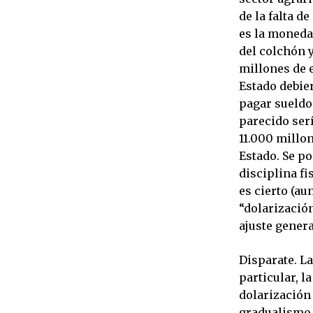
de la falta d
es la moneda 
del colchón y
millones de e
Estado debie
pagar sueldo
parecido serí
11.000 millon
Estado. Se po
disciplina fi
es cierto (au
“dolarizació
ajuste genera
Disparate. La
particular, l
dolarización 
gradualismo d