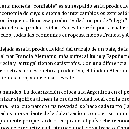
a una moneda “confiable” es su respaldo en la productiv
a economía de cuyo sistema de intercambios es expresi
omía que no tiene esa productividad, no puede “elegir
ión de esa productividad. Esa es la razón por la cual en
el euro, todas las economías europeas, menos Francia y 
ejada está la productividad del trabajo de un país, de la
l par Francia-Alemania, más sufre: si Italia y España t
ecia y Portugal tienen catástrofes. Con una diferencia:
nen detrás una estructura productiva, el tándem Alemani
ientes o no, viene en su rescate.
s mundos. La dolarización coloca a la Argentina en el pe
izar significa alinear la productividad local con la pr
na. Esto, que parece una novedad, se hace cada tanto (l
dad es una variante de la dolarización, como en su mome
mplemente porque tarde o temprano, el país debe reconoc
inos de productividad internacional, de su trabajo. Como