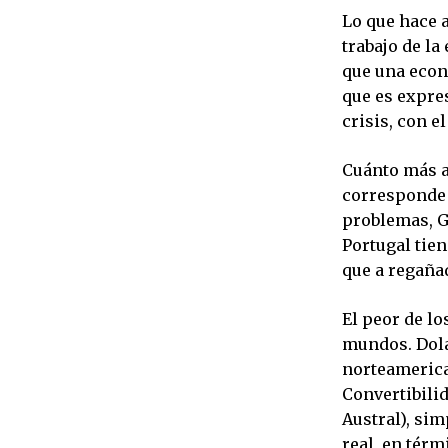
Lo que hace 
trabajo de l
que una econ
que es expres
crisis, con 
Cuánto más al
corresponde a
problemas, Gr
Portugal tie
que a regañad
El peor de lo
mundos. Dolar
norteamerica
Convertibili
Austral), si
real, en térm