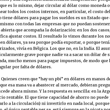
 que es lo mismo, dejar circular al dólar como moneda of
near todos los costos internos, en particular, el costo de
o tiene dólares para pagar los sueldos es un Estado que
o mismo con todas las empresas que no puedan sostener
abierta que acompaña la dolarización: en los dos casos
fica ajustar costos. El resultado lo vimos durante los n
en dólares, ya sea porque podía exportar, o porque tení
rizados, vivía en Bélgica. Los que no, en la India. El asun
icularmente grave porque nadie va a sacar un dólar de s
ada, mucho menos para pagar impuestos, de modo que 
ngular por falta de dólares.
. Quienes creen que “hay un pbi” en dólares en manos de
 que esa masa va a abastecer al mercado, debieran preg
cede ahora mismo. Y la respuesta es sencilla: en la Ar
io rentable. El que tiene capacidad de ahorro no puede 
arlo a la circulación) ni invertirlo en nada local, porque
o, el único rentable per se, está siempre en la picota p