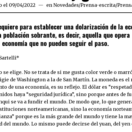
o el
09/04/2022
09/04/2022
en
Novedades
/
Prensa-escrita
/
Prens
equiere para establecer una dolarización de la e
la población sobrante, es decir, aquella que opera 
 economía que no pueden seguir el paso.
artelli*
se elige. No se trata de si me gusta color verde o marró
figie de Washington a la de San Martín. La moneda es el 
to de una economía, es su reflejo. El dólar es “respeta
idos haya “seguridad jurídica”, sino porque antes de fu
qui se va a fundir el mundo. De modo que, lo que genera
nstituciones norteamericanas, sino la economía norteam
ianza” porque es la más grande del mundo y tiene la ma
d del mundo. Lo mismo puede decirse del yuan, del yen 