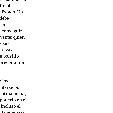
icial,
l Estado. Un
 debe
 la
, conseguir
oventa: quien
a sus
to va a
u bolsillo
la economía
 los
untarse por
gentina no hay
ponerlo en el
 incluso el
or la amenaza