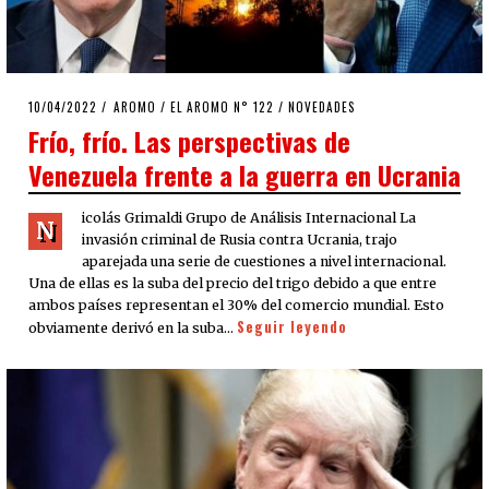
POSTED
10/04/2022
10/04/2022
AROMO
/
EL AROMO N° 122
/
NOVEDADES
ON
Frío, frío. Las perspectivas de
Venezuela frente a la guerra en Ucrania
icolás Grimaldi Grupo de Análisis Internacional La
N
invasión criminal de Rusia contra Ucrania, trajo
aparejada una serie de cuestiones a nivel internacional.
Una de ellas es la suba del precio del trigo debido a que entre
ambos países representan el 30% del comercio mundial. Esto
Seguir leyendo
obviamente derivó en la suba…