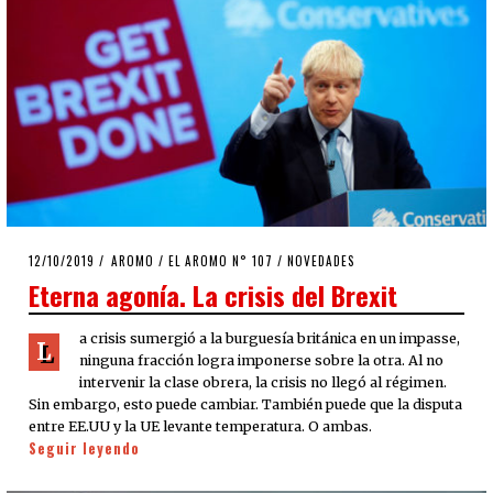
POSTED
12/10/2019
19/11/2019
AROMO
/
EL AROMO N° 107
/
NOVEDADES
ON
Eterna agonía. La crisis del Brexit
a crisis sumergió a la burguesía británica en un impasse,
L
ninguna fracción logra imponerse sobre la otra. Al no
intervenir la clase obrera, la crisis no llegó al régimen.
Sin embargo, esto puede cambiar. También puede que la disputa
entre EE.UU y la UE levante temperatura. O ambas.
Seguir leyendo