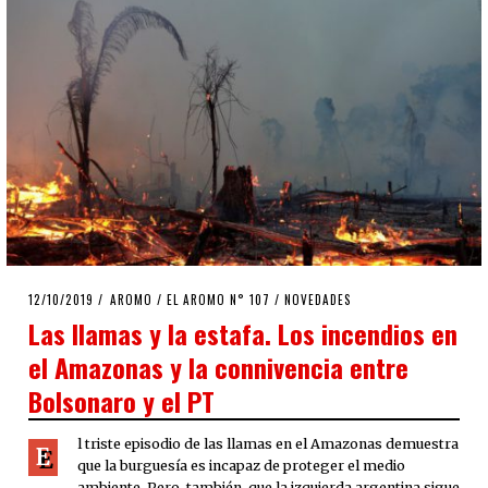
POSTED
12/10/2019
19/11/2019
AROMO
/
EL AROMO N° 107
/
NOVEDADES
ON
Las llamas y la estafa. Los incendios en
el Amazonas y la connivencia entre
Bolsonaro y el PT
l triste episodio de las llamas en el Amazonas demuestra
E
que la burguesía es incapaz de proteger el medio
ambiente. Pero, también, que la izquierda argentina sigue