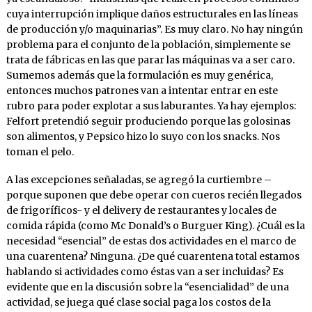
cuya interrupción implique daños estructurales en las líneas
de producción y/o maquinarias”. Es muy claro. No hay ningún
problema para el conjunto de la población, simplemente se
trata de fábricas en las que parar las máquinas va a ser caro.
Sumemos además que la formulación es muy genérica,
entonces muchos patrones van a intentar entrar en este
rubro para poder explotar a sus laburantes. Ya hay ejemplos:
Felfort pretendió seguir produciendo porque las golosinas
son alimentos, y Pepsico hizo lo suyo con los snacks. Nos
toman el pelo.
A las excepciones señaladas, se agregó la curtiembre –
porque suponen que debe operar con cueros recién llegados
de frigoríficos- y el delivery de restaurantes y locales de
comida rápida (como Mc Donald’s o Burguer King). ¿Cuál es la
necesidad “esencial” de estas dos actividades en el marco de
una cuarentena? Ninguna. ¿De qué cuarentena total estamos
hablando si actividades como éstas van a ser incluidas? Es
evidente que en la discusión sobre la “esencialidad” de una
actividad, se juega qué clase social paga los costos de la