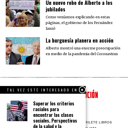
Un nuevo robo de Alberto a los
jubilados
Como veníamos explicando en estas
páginas, el gobierno de los Fernández
lanzó
La burguesía planera en acción
Alberto mostró una enorme preocupación
en medio de la pandemia del Coronavirus
TAL VEZ ESTÉ INTERESADO EN
Superar los criterios
raciales para
encontrar las clases
sociales. Perspectivas
QUIENES SOMOS
CONTACTO
BARRILETE LIBROS
de la salud y la