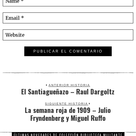
ANTERIOR HISTORIA
El Santiagueñazo – Raul Dargoltz
Previous
post:
SIGUIENTE HISTORIA
La semana roja de 1909 – Julio
Next
Fryndenberg y Miguel Ruffo
post:
ÚLTIMAS NOVEDADES DE COLECCIÓN BIBLIOTECA MILITANTE