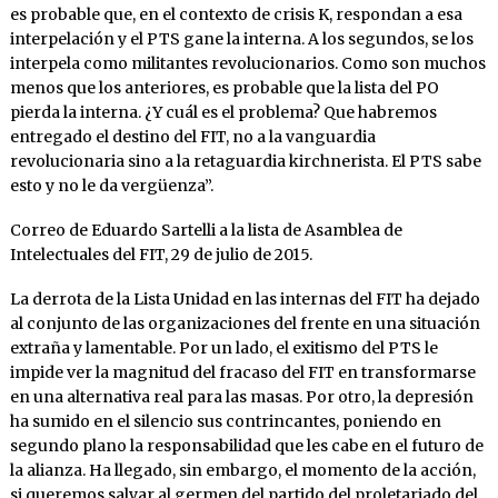
es probable que, en el contexto de crisis K, respondan a esa
interpelación y el PTS gane la interna. A los segundos, se los
interpela como militantes revolucionarios. Como son muchos
menos que los anteriores, es probable que la lista del PO
pierda la interna. ¿Y cuál es el problema? Que habremos
entregado el destino del FIT, no a la vanguardia
revolucionaria sino a la retaguardia kirchnerista. El PTS sabe
esto y no le da vergüenza”.
Correo de Eduardo Sartelli a la lista de Asamblea de
Intelectuales del FIT, 29 de julio de 2015.
La derrota de la Lista Unidad en las internas del FIT ha dejado
al conjunto de las organizaciones del frente en una situación
extraña y lamentable. Por un lado, el exitismo del PTS le
impide ver la magnitud del fracaso del FIT en transformarse
en una alternativa real para las masas. Por otro, la depresión
ha sumido en el silencio sus contrincantes, poniendo en
segundo plano la responsabilidad que les cabe en el futuro de
la alianza. Ha llegado, sin embargo, el momento de la acción,
si queremos salvar al germen del partido del proletariado del