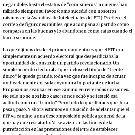
negándoles hasta el estatus de “compañeros” a quienes han
militado siempre su favor (como sucedió con nosotros
mismos en la Asamblea de Intelectuales del FIT). Prefiere el
corifeo de figurones inútiles, que acompaña al partido como
comparsa en las buenas y lo abandonan como ratas cuando el
barco se hunde.
Lo que dijimos desde el primer momento es que el FIT era
simplemente un acuerdo electoral que desperdiciaba la
oportunidad de construir un partido revolucionario. Un
simple acuerdo electoral al que incluso el título de “frente
único” le queda grande, toda vez que fue incapaz de actuar
unificadamente en cada coyuntura importante de lucha.
Propusimos avanzar en ese camino en reiteradas ocasiones.
No solo no se nos hizo caso: se nos echó y se festejó esa
actitud como un “triunfo”. Pero todo lo que dijimos que iba a
pasar, pasó. Y ahora estamos en situación de adelantar que el
FIT va camino a una descomposición política general de la
que hay que rescatarlo. Ya se avizoran las líneas de la
putrefacción en las pretensiones del PTS de establecer