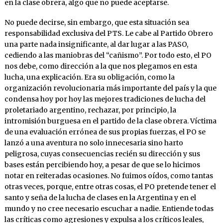
en la clase obrera, algo que no puede aceptarse.
No puede decirse, sin embargo, que esta situación sea
responsabilidad exclusiva del PTS. Le cabe al Partido Obrero
una parte nada insignificante, al dar lugar a las PASO,
cediendo a las maniobras del “cañismo”. Por todo esto, el PO
nos debe, como dirección a la que nos plegamos en esta
lucha, una explicación. Era su obligación, como la
organización revolucionaria más importante del país y la que
condensa hoy por hoy las mejores tradiciones de lucha del
proletariado argentino, rechazar, por principio, la
intromisión burguesa en el partido de la clase obrera. Víctima
de una evaluación errónea de sus propias fuerzas, el PO se
lanzó a una aventura no solo innecesaria sino harto
peligrosa, cuyas consecuencias recién su dirección y sus
bases están percibiendo hoy, a pesar de que se lo hicimos
notar en reiteradas ocasiones. No fuimos oídos, como tantas
otras veces, porque, entre otras cosas, el PO pretende tener el
santo y seña de la lucha de clases en la Argentina y en el
mundo y no cree necesario escuchar a nadie. Entiende todas
las críticas como agresiones y expulsa a los críticos leales,