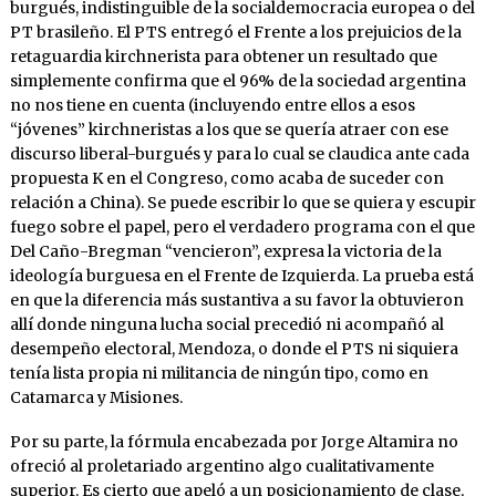
burgués, indistinguible de la socialdemocracia europea o del
PT brasileño. El PTS entregó el Frente a los prejuicios de la
retaguardia kirchnerista para obtener un resultado que
simplemente confirma que el 96% de la sociedad argentina
no nos tiene en cuenta (incluyendo entre ellos a esos
“jóvenes” kirchneristas a los que se quería atraer con ese
discurso liberal-burgués y para lo cual se claudica ante cada
propuesta K en el Congreso, como acaba de suceder con
relación a China). Se puede escribir lo que se quiera y escupir
fuego sobre el papel, pero el verdadero programa con el que
Del Caño-Bregman “vencieron”, expresa la victoria de la
ideología burguesa en el Frente de Izquierda. La prueba está
en que la diferencia más sustantiva a su favor la obtuvieron
allí donde ninguna lucha social precedió ni acompañó al
desempeño electoral, Mendoza, o donde el PTS ni siquiera
tenía lista propia ni militancia de ningún tipo, como en
Catamarca y Misiones.
Por su parte, la fórmula encabezada por Jorge Altamira no
ofreció al proletariado argentino algo cualitativamente
superior. Es cierto que apeló a un posicionamiento de clase,