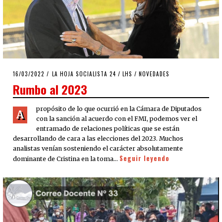
POSTED
16/03/2022
16/03/2022
LA HOJA SOCIALISTA 24
/
LHS
/
NOVEDADES
ON
Rumbo al 2023
propósito de lo que ocurrió en la Cámara de Diputados
A
con la sanción al acuerdo con el FMI, podemos ver el
entramado de relaciones políticas que se están
desarrollando de cara a las elecciones del 2023. Muchos
analistas venían sosteniendo el carácter absolutamente
Seguir leyendo
dominante de Cristina en la toma…