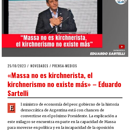
POSTED
25/10/2023
25/10/2023
NOVEDADES
/
PRENSA-MEDIOS
ON
«Massa no es kirchnerista, el
kirchnerismo no existe más» – Eduardo
Sartelli
l ministro de economía del peor gobierno de la historia
E
democrática de Argentina está con chances de
convertirse en el próximo Presidente. La explicación a
este milagro se encuentra en parte en la capacidad de Massa
para moverse en política y en la incapacidad de la oposición