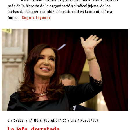
este un buen momento para que conozcamos un poco
más de la historia de la organización sindical jujeña, de las
luchas dadas, pero también discutir cuál es la orientación a
Seguir leyendo
futuro…
POSTED
01/12/2021
08/12/2021
LA HOJA SOCIALISTA 23
/
LHS
/
NOVEDADES
ON
La jefa, derrotada