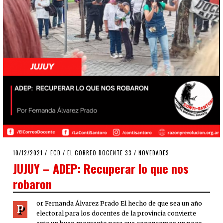
POSTED
10/12/2021
10/12/2021
ECD
/
EL CORREO DOCENTE 33
/
NOVEDADES
ON
JUJUY – ADEP: Recuperar lo que nos
robaron
or Fernanda Álvarez Prado El hecho de que sea un año
P
electoral para los docentes de la provincia convierte