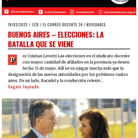
POSTED
19/03/2022
19/03/2022
ECD
/
EL CORREO DOCENTE 34
/
NOVEDADES
ON
BUENOS AIRES – ELECCIONES: LA
BATALLA QUE SE VIENE
or Cristian Lovotti Las elecciones en el sindicato docente
P
con mayor cantidad de afiliados en la provincia ya tienen
fecha: 11 de mayo. Allí se va a jugar mucha más que la
designación de las nuevas autoridades por los próximos cuatro
años. De un lado, Baradel y la conducción celeste…
Seguir leyendo