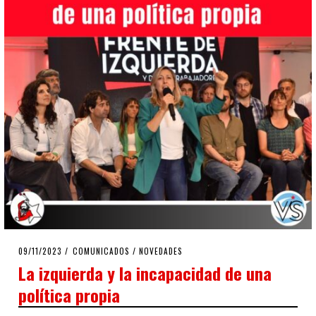
POSTED
09/11/2023
09/11/2023
COMUNICADOS
/
NOVEDADES
ON
La izquierda y la incapacidad de una
política propia