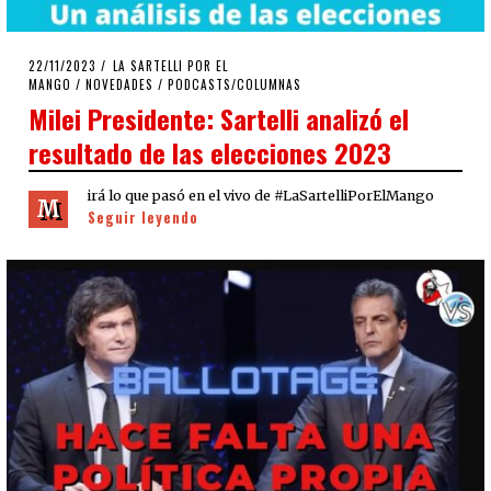
POSTED
22/11/2023
22/11/2023
LA SARTELLI POR EL
ON
MANGO
/
NOVEDADES
/
PODCASTS/COLUMNAS
Milei Presidente: Sartelli analizó el
resultado de las elecciones 2023
irá lo que pasó en el vivo de #LaSartelliPorElMango
M
Seguir leyendo