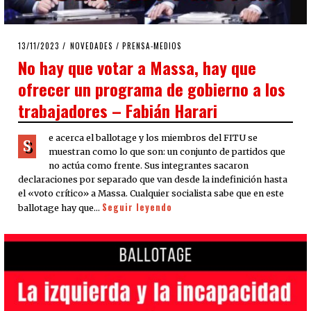
POSTED
13/11/2023
14/11/2023
NOVEDADES
/
PRENSA-MEDIOS
ON
No hay que votar a Massa, hay que
ofrecer un programa de gobierno a los
trabajadores – Fabián Harari
e acerca el ballotage y los miembros del FITU se
S
muestran como lo que son: un conjunto de partidos que
no actúa como frente. Sus integrantes sacaron
declaraciones por separado que van desde la indefinición hasta
el «voto crítico» a Massa. Cualquier socialista sabe que en este
Seguir leyendo
ballotage hay que…