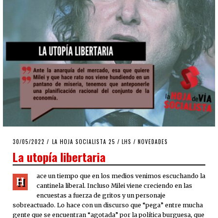
POSTED
30/05/2022
30/05/2022
LA HOJA SOCIALISTA 25
/
LHS
/
NOVEDADES
ON
La utopía libertaria
ace un tiempo que en los medios venimos escuchando la
H
cantinela liberal. Incluso Milei viene creciendo en las
encuestas a fuerza de gritos y un personaje
sobreactuado. Lo hace con un discurso que “pega” entre mucha
gente que se encuentran “agotada” por la política burguesa, que