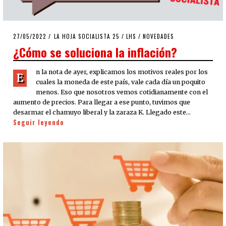
POSTED
27/05/2022
27/05/2022
LA HOJA SOCIALISTA 25
/
LHS
/
NOVEDADES
ON
¿Cómo se soluciona la inflación?
n la nota de ayer, explicamos los motivos reales por los
E
cuales la moneda de este país, vale cada día un poquito
menos. Eso que nosotros vemos cotidianamente con el
aumento de precios. Para llegar a ese punto, tuvimos que
desarmar el chamuyo liberal y la zaraza K. Llegado este…
Seguir leyendo