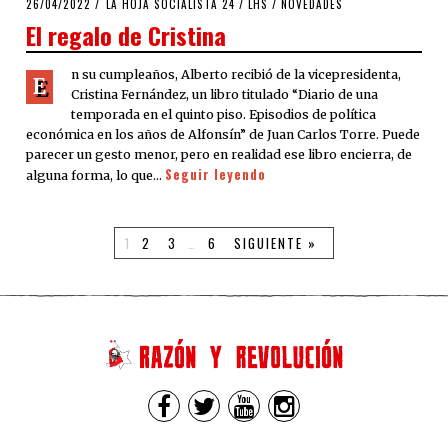
POSTED
26/04/2022
26/04/2022
LA HOJA SOCIALISTA 24
/
LHS
/
NOVEDADES
ON
El regalo de Cristina
n su cumpleaños, Alberto recibió de la vicepresidenta,
E
Cristina Fernández, un libro titulado “Diario de una
temporada en el quinto piso. Episodios de política
económica en los años de Alfonsín” de Juan Carlos Torre. Puede
parecer un gesto menor, pero en realidad ese libro encierra, de
Seguir leyendo
alguna forma, lo que…
1
2
3
…
6
SIGUIENTE »