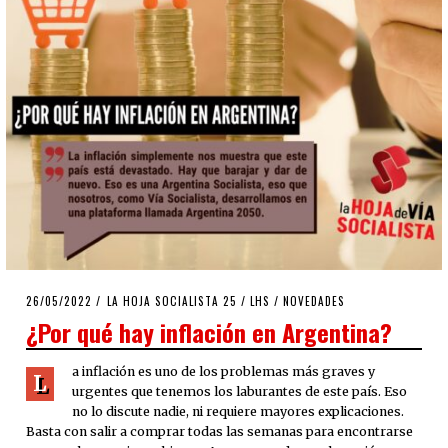
POSTED
26/05/2022
26/05/2022
LA HOJA SOCIALISTA 25
/
LHS
/
NOVEDADES
ON
¿Por qué hay inflación en Argentina?
a inflación es uno de los problemas más graves y
L
urgentes que tenemos los laburantes de este país. Eso
no lo discute nadie, ni requiere mayores explicaciones.
Basta con salir a comprar todas las semanas para encontrarse