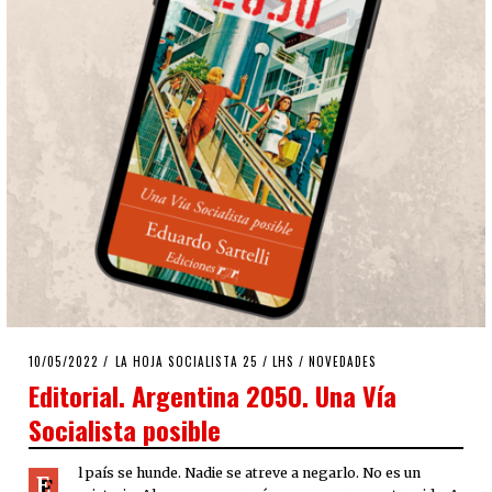
POSTED
10/05/2022
16/05/2022
LA HOJA SOCIALISTA 25
/
LHS
/
NOVEDADES
ON
Editorial. Argentina 2050. Una Vía
Socialista posible
l país se hunde. Nadie se atreve a negarlo. No es un
E