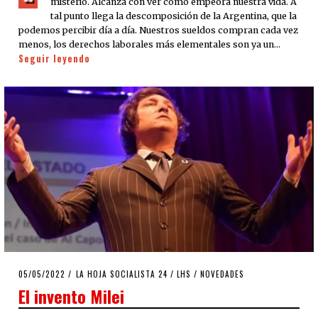
misterio. Alcanza con ver cómo empeora nuestra vida. A
tal punto llega la descomposición de la Argentina, que la
podemos percibir día a día. Nuestros sueldos compran cada vez
menos, los derechos laborales más elementales son ya un…
Seguir leyendo
POSTED
05/05/2022
05/05/2022
LA HOJA SOCIALISTA 24
/
LHS
/
NOVEDADES
ON
El invento Milei