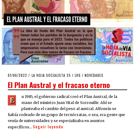
POSTED
01/06/2022
02/06/2022
LA HOJA SOCIALISTA 25
/
LHS
/
NOVEDADES
ON
El Plan Austral y el fracaso eterno
n 1985, el gobierno radical creó el Plan Austral, de la
E
mano del ministro Juan Vital de Sorrouille. Ahí se
planteaba el cambio del peso al austral. Alfonsín se
había rodeado de un grupo de tecnócratas, o sea, era gente que
venía de universidades y se especializaba en asuntos
Seguir leyendo
específicos…