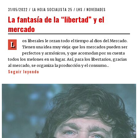
POSTED
31/05/2022
31/05/2022
LA HOJA SOCIALISTA 25
/
LHS
/
NOVEDADES
ON
La fantasía de la “libertad” y el
mercado
os liberales le rezan todo el tiempo al dios del Mercado.
L
Tienen una idea muy vieja: que los mercados pueden ser
perfectos y armónicos, y que acomodan por su cuenta
todos los melones en su lugar. Así, para los libertarios, gracias
al mercado, se organiza la producción y el consumo…
Seguir leyendo