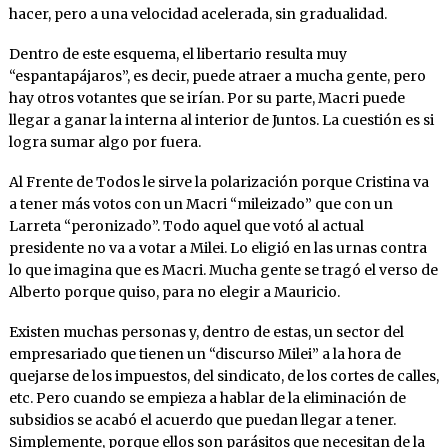
hacer, pero a una velocidad acelerada, sin gradualidad.
Dentro de este esquema, el libertario resulta muy
“espantapájaros”, es decir, puede atraer a mucha gente, pero
hay otros votantes que se irían. Por su parte, Macri puede
llegar a ganar la interna al interior de Juntos. La cuestión es si
logra sumar algo por fuera.
Al Frente de Todos le sirve la polarización porque Cristina va
a tener más votos con un Macri “mileizado” que con un
Larreta “peronizado”. Todo aquel que votó al actual
presidente no va a votar a Milei. Lo eligió en las urnas contra
lo que imagina que es Macri. Mucha gente se tragó el verso de
Alberto porque quiso, para no elegir a Mauricio.
Existen muchas personas y, dentro de estas, un sector del
empresariado que tienen un “discurso Milei” a la hora de
quejarse de los impuestos, del sindicato, de los cortes de calles,
etc. Pero cuando se empieza a hablar de la eliminación de
subsidios se acabó el acuerdo que puedan llegar a tener.
Simplemente, porque ellos son parásitos que necesitan de la