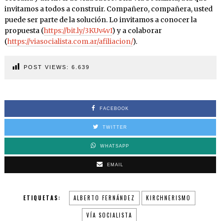
invitamos a todos a construir. Compañero, compañera, usted
puede ser parte de la solución. Lo invitamos a conocer la
propuesta (
https://bit.ly/3KUv4vI
) y a colaborar
(
https://viasocialista.com.ar/afiliacion/
).
POST VIEWS:
6.639
FACEBOOK
TWITTER
WHATSAPP
EMAIL
ETIQUETAS:
ALBERTO FERNÁNDEZ
KIRCHNERISMO
VÍA SOCIALISTA