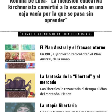
Romina De Luca: “La inclusión educativa
kirchnerista convirtió a la escuela en una
post:
caja vacía por la que se pasa sin
aprender”
ÚLTIMAS NOVEDADES DE LA HOJA SOCIALISTA 25
El Plan Austral y el fracaso eterno
En 1985, el gobierno radical creó el Plan
Austral, de la mano
La fantasía de la “libertad” y el
mercado
Los liberales le rezan todo el tiempo al dios
del Mercado. Tienen
La utopía libertaria