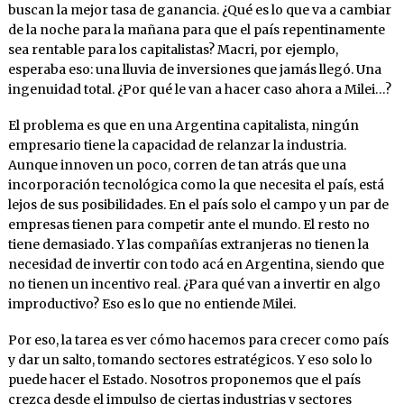
buscan la mejor tasa de ganancia. ¿Qué es lo que va a cambiar
de la noche para la mañana para que el país repentinamente
sea rentable para los capitalistas? Macri, por ejemplo,
esperaba eso: una lluvia de inversiones que jamás llegó. Una
ingenuidad total. ¿Por qué le van a hacer caso ahora a Milei…?
El problema es que en una Argentina capitalista, ningún
empresario tiene la capacidad de relanzar la industria.
Aunque innoven un poco, corren de tan atrás que una
incorporación tecnológica como la que necesita el país, está
lejos de sus posibilidades. En el país solo el campo y un par de
empresas tienen para competir ante el mundo. El resto no
tiene demasiado. Y las compañías extranjeras no tienen la
necesidad de invertir con todo acá en Argentina, siendo que
no tienen un incentivo real. ¿Para qué van a invertir en algo
improductivo? Eso es lo que no entiende Milei.
Por eso, la tarea es ver cómo hacemos para crecer como país
y dar un salto, tomando sectores estratégicos. Y eso solo lo
puede hacer el Estado. Nosotros proponemos que el país
crezca desde el impulso de ciertas industrias y sectores