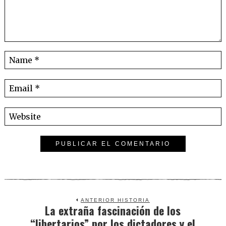
ANTERIOR HISTORIA
La extraña fascinación de los
Previous
“libertarios” por los dictadores y el
post: